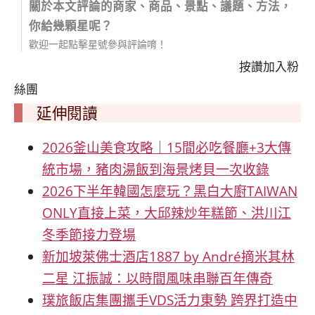
關於本文評論的商家、商品、景點、議題、方法，
你給幾顆星呢？
歡迎一起點擊星號參與評論唷！
按讚加入粉
絲團
延伸閱讀
2026釜山美食攻略｜15間必吃餐廳+3大傳
統市場，豬肉湯飯到海景烤貝一次收錄
2026下半年韓國怎麼玩？黑白大廚TAIWAN
ONLY直接上菜，大邱辣炒年糕節、洪川江
冬季節接力登場
新加坡萊佛士酒店1887 by André摘米其林
二星 江振誠：以時間風味串聯百年傳奇
璞旅飯店集團攜手VDS活力東勢 跨界打造中