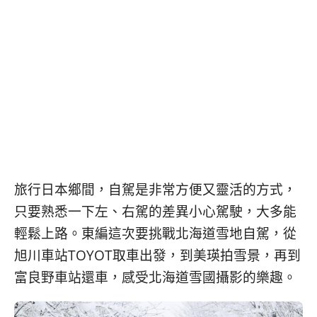
베
|
트
オ
남
ー
·
ス
일
ト
본
ラ
·
リ
태
ア・
국
ニ
·
ュ
대
ー
만
ジ
·
ー
旅行日本鄉間，自駕是非常方便又靈活的方式，
필
ラ
只要熟悉一下左、右駕的差異小心駕駛，大多能
리
ン
핀
ド・
輕鬆上路。東編這次要挑戰北海道雪地自駕，從
·
太
旭川車站TOYOT取車出發，到美瑛拍雪景，再到
발
平
富良野車站還車，感受北海道雪國攝影的樂趣。
리
洋
·
諸
홍
島