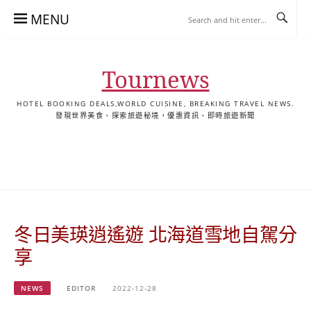
Skip
MENU
to
content
Tournews
HOTEL BOOKING DEALS,WORLD CUISINE, BREAKING TRAVEL NEWS.
發現世界美食、探索旅遊秘境，優惠資訊、即時旅遊新聞
去
飯
懶
YA
日
韓
泰
YA
English
한
日
旅
店
人
旅
本
國
國
美
Hotel
국
本
行
推
包
遊
旅
旅
旅
食
Guides
어
語
關
薦
景
遊
遊
遊
|
호
ホ
於
合
點
TourNews
텔
テ
我
集
合
추
ル
冬日美瑛逍遙遊 北海道雪地自駕分
集
천
宿
가
泊
享
이
ガ
드
イ
NEWS
EDITOR
2022-12-28
|
ド