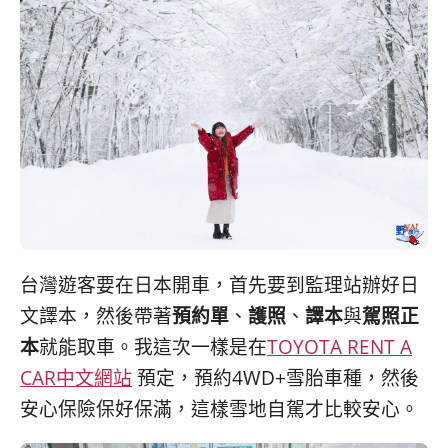
콩
の
숙
ホ
소
テ
추
ル
천
比
較
台灣遊客要在日本開車，首先要到監理站辦好日
文譯本，然後帶著
預約單
、
護照
、
譯本
與
駕照正
本
就能取車。我這次一樣是在
TOYOTA RENT A
CAR中文網站
預定，預約4WD+雪胎車種，然後
安心保險保好保滿，這樣雪地自駕才比較安心。