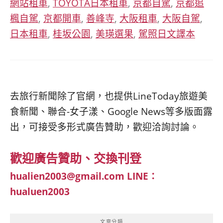
網站租車
,
TOYOTA日本租車
,
京都自駕
,
京都追
楓自駕
,
京都開車
,
善峰寺
,
大阪租車
,
大阪自駕
,
日本租車
,
桂坂公園
,
美瑛選果
,
駕照日文譯本
去旅行新聞除了官網，也提供LineToday旅遊美
食新聞、聯合-女子漾、Google News等多版面露
出，可接受多形式廣告贊助，歡迎洽詢討論。
歡迎廣告贊助、交換刊登
hualien2003@gmail.com
LINE：
hualuen2003
文章分類