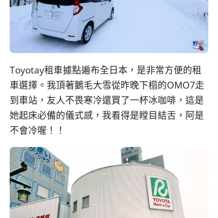
Toyotay租車據點遍布全日本，是非常方便的租
車選擇。我頂著鵝毛大雪從昨晚下榻的OMO7走
到車站，友人不畏寒冷還買了一杯冰咖啡，這是
她起床必備的儀式感，我看得是瞠目結舌，阿是
不會冷喔！！