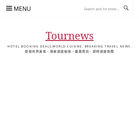
Skip
MENU
to
content
Tournews
HOTEL BOOKING DEALS,WORLD CUISINE, BREAKING TRAVEL NEWS.
發現世界美食、探索旅遊秘境，優惠資訊、即時旅遊新聞
去
飯
懶
YA
日
韓
泰
YA
English
한
日
旅
店
人
旅
本
國
國
美
Hotel
국
本
行
推
包
遊
旅
旅
旅
食
Guides
어
語
關
薦
景
遊
遊
遊
|
호
ホ
於
合
點
TourNews
텔
テ
我
集
合
추
ル
集
천
宿
가
泊
이
ガ
드
イ
|
ド