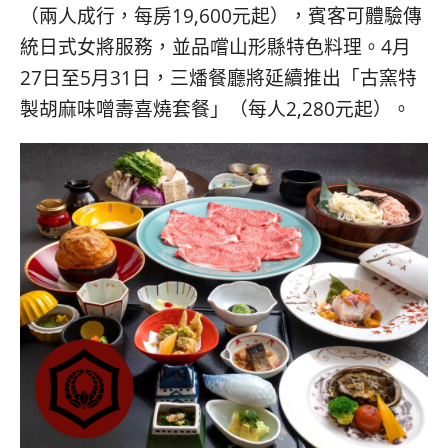
콩
の
（兩人成行，每房19,600元起），賓客可體驗傳
숙
ホ
統日式女將服務，並品嚐山形縣特色料理。4月
소
テ
27日至5月31日，三燔餐廳將延續推出「古窯特
추
ル
천
比
製胡麻味噌壽喜燒套餐」（每人2,280元起）。
較