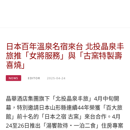
베
|
트
オ
남
ー
·
ス
일
ト
본
ラ
·
リ
日本百年溫泉名宿來台 北投晶泉丰
태
ア・
국
ニ
旅推「女將服務」與「古窯特製壽
·
ュ
喜燒」
대
ー
만
ジ
·
ー
NEWS
EDITOR
2025-04-24
필
ラ
리
ン
핀
ド・
晶華酒店集團旗下「北投晶泉丰旅」4月中旬開
·
太
幕，特別邀請日本山形縣連續44年榮獲「百大旅
발
平
리
洋
館」前十名的「日本之宿 古窯」來台合作。4月
·
諸
24至26日推出「湯饗款待‧一泊二食」住房專案
홍
島