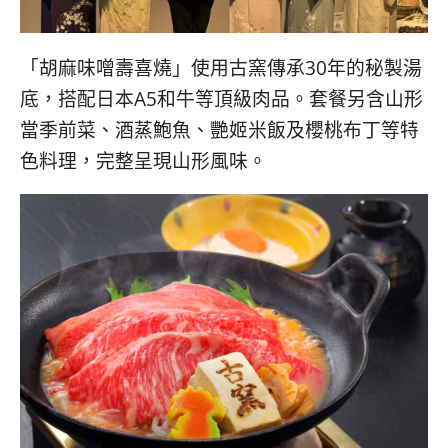
「胡麻味噌壽喜燒」使用古窯傳承30年的秘製湯
底，搭配日本A5和牛等頂級肉品。套餐另含山形
當季前菜、酒蒸鮑魚、艷姬米飯及櫻桃布丁等特
色料理，完整呈現山形風味。