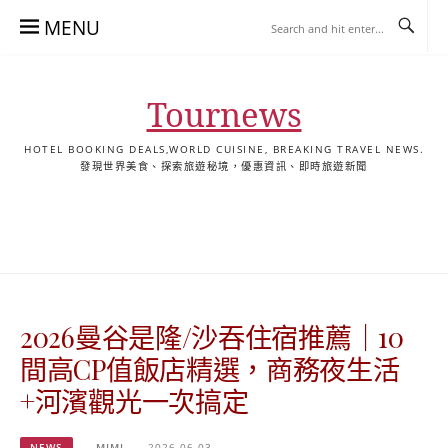
Skip
MENU
to
content
Tournews
HOTEL BOOKING DEALS,WORLD CUISINE, BREAKING TRAVEL NEWS.
發現世界美食、探索旅遊秘境，優惠資訊、即時旅遊新聞
去
飯
懶
YA
日
韓
泰
YA
English
한
日
旅
店
人
旅
本
國
國
美
Hotel
국
本
行
推
包
遊
旅
旅
旅
食
Guides
어
語
關
薦
景
遊
遊
遊
|
호
ホ
於
合
點
TourNews
텔
テ
我
集
合
추
ル
2026曼谷是隆/沙吞住宿推薦｜10
集
천
宿
가
泊
間高CP值飯店精選，商務夜生活
이
ガ
+河濱觀光一次搞定
드
イ
|
ド
NEWS
MIMI
2026-06-03