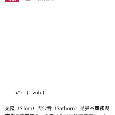
베
|
트
オ
남
ー
·
ス
일
ト
본
ラ
·
リ
태
ア・
국
ニ
·
ュ
대
ー
만
ジ
·
ー
필
ラ
리
ン
핀
ド・
·
太
5/5 – (1 vote)
발
平
리
洋
·
諸
是隆（Silom）與沙吞（Sathorn）是曼谷
商務與
홍
島