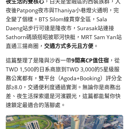
夜生活的雙核心
，白天是金融區的西裝族群，入
콩
の
숙
ホ
夜後Patpong夜市與Thaniya小巷燈火通明，完
소
テ
全變了個樣。BTS Silom線貫穿全區，Sala
추
ル
Daeng站步行可達是隆夜市，Surasak站連接
천
比
較
Sathorn碼頭搭昭披耶河快艇，MRT Sam Yan站
直通三揚商圈，
交通方式多元且方便
。
這篇整理了是隆與沙吞一帶
9間高CP值住宿
，從
TWD 1,500的日系商旅到TWD 3,000的5星級服
務公寓都有，雙平台（Agoda+Booking）評分全
部≥8.0，交通便利度通過實測。無論你是商務出
差、夜生活探索還是河濱觀光，這篇都能幫你快
速鎖定最適合的落腳處。