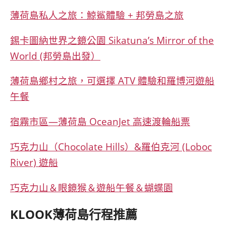
薄荷島私人之旅：鯨鯊體驗 + 邦勞島之旅
錫卡圖納世界之鏡公園 Sikatuna’s Mirror of the
World (邦勞島出發）
薄荷島鄉村之旅，可選擇 ATV 體驗和羅博河遊船
午餐
宿霧市區—薄荷島 OceanJet 高速渡輪船票
巧克力山（Chocolate Hills）&羅伯克河 (Loboc
River) 遊船
巧克力山＆眼鏡猴＆遊船午餐＆蝴蝶園
KLOOK薄荷島行程推薦