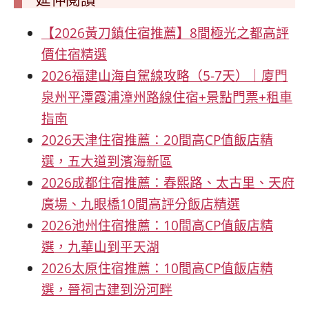
【2026黃刀鎮住宿推薦】8間極光之都高評
價住宿精選
2026福建山海自駕線攻略（5-7天）｜廈門
泉州平潭霞浦漳州路線住宿+景點門票+租車
指南
2026天津住宿推薦：20間高CP值飯店精
選，五大道到濱海新區
2026成都住宿推薦：春熙路、太古里、天府
廣場、九眼橋10間高評分飯店精選
2026池州住宿推薦：10間高CP值飯店精
選，九華山到平天湖
2026太原住宿推薦：10間高CP值飯店精
選，晉祠古建到汾河畔