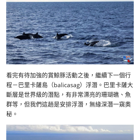
看完有待加強的賞鯨豚活動之後，繼續下一個行
程－巴里卡薩島（balicasag）浮潛。巴里卡薩大
斷層是世界級的潛點，有非常漂亮的珊瑚礁、魚
群等，但我們這趟是安排浮潛，無緣深潛一窺奧
秘。