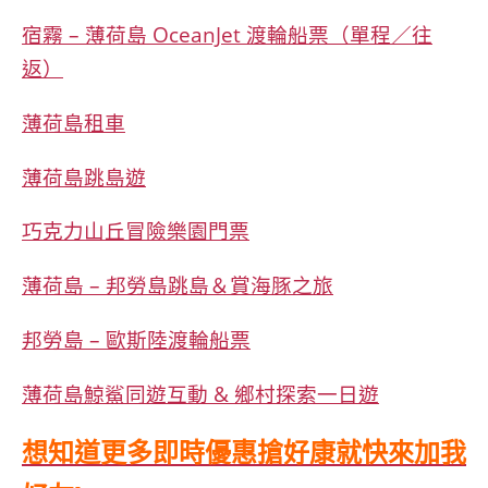
宿霧 – 薄荷島 OceanJet 渡輪船票（單程／往
返）
薄荷島租車
薄荷島跳島遊
巧克力山丘冒險樂園門票
薄荷島 – 邦勞島跳島＆賞海豚之旅
邦勞島 – 歐斯陸渡輪船票
薄荷島鯨鯊同遊互動 & 鄉村探索一日遊
想知道更多即時優惠搶好康就快來加我