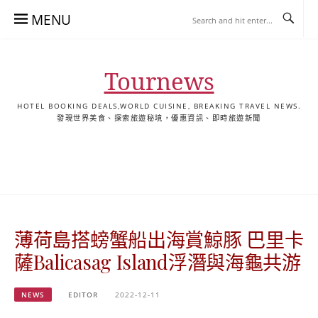
Skip
MENU
to
content
Tournews
HOTEL BOOKING DEALS,WORLD CUISINE, BREAKING TRAVEL NEWS.
發現世界美食、探索旅遊秘境，優惠資訊、即時旅遊新聞
去
飯
懶
YA
日
韓
泰
YA
English
한
日
旅
店
人
旅
本
國
國
美
Hotel
국
本
行
推
包
遊
旅
旅
旅
食
Guides
어
語
關
薦
景
遊
遊
遊
|
호
ホ
於
合
點
TourNews
텔
テ
我
集
合
추
ル
薄荷島搭螃蟹船出海賞鯨豚 巴里卡
集
천
宿
가
泊
薩Balicasag Island浮潛與海龜共游
이
ガ
드
イ
NEWS
EDITOR
2022-12-11
|
ド