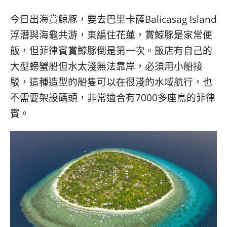
베
|
트
オ
今日出海賞鯨豚，要去巴里卡薩Balicasag Island
남
ー
·
ス
浮潛與海龜共游，東編住花蓮，賞鯨豚是家常便
일
ト
飯，但菲律賓賞鯨豚倒是第一次。飯店有自己的
본
ラ
大型螃蟹船但水太淺無法靠岸，必須用小船接
·
リ
태
ア・
駁，這種造型的船隻可以在很淺的水域航行，也
국
ニ
不需要架設碼頭，非常適合有7000多座島的菲律
·
ュ
대
ー
賓。
만
ジ
·
ー
필
ラ
리
ン
핀
ド・
·
太
발
平
리
洋
·
諸
홍
島