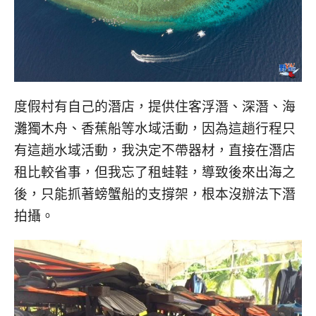
콩
の
숙
ホ
소
テ
추
ル
천
比
較
度假村有自己的潛店，提供住客浮潛、深潛、海
灘獨木舟、香蕉船等水域活動，因為這趟行程只
有這趟水域活動，我決定不帶器材，直接在潛店
租比較省事，但我忘了租蛙鞋，導致後來出海之
後，只能抓著螃蟹船的支撐架，根本沒辦法下潛
拍攝。