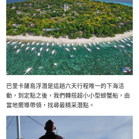
巴里卡薩島浮潛是這趟六天行程唯一的下海活
動，到定點之後，我們轉搭超小小型螃蟹船，由
當地嚮導帶領，找尋最精采潛點。