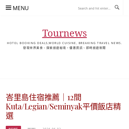
Skip
MENU
to
content
Tournews
HOTEL BOOKING DEALS,WORLD CUISINE, BREAKING TRAVEL NEWS.
發現世界美食、探索旅遊秘境，優惠資訊、即時旅遊新聞
去
飯
懶
YA
日
韓
泰
YA
English
한
日
旅
店
人
旅
本
國
國
美
Hotel
국
本
行
推
包
遊
旅
旅
旅
食
Guides
어
語
關
薦
景
遊
遊
遊
|
호
ホ
於
合
點
TourNews
텔
テ
我
集
合
추
ル
峇里島住宿推薦｜12間
集
천
宿
가
泊
Kuta/Legian/Seminyak平價飯店精
이
ガ
選
드
イ
|
ド
NEWS
MIMI
2026-06-02