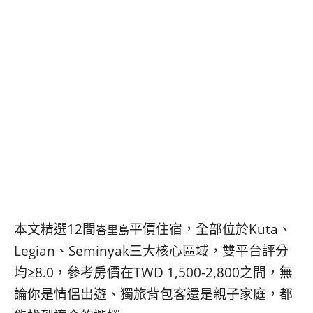
콩
の
숙
ホ
소
テ
추
ル
천
比
較
本文精選12間
平價住宿，全部位於Kuta、
峇里島
Legian、Seminyak三大核心區域，雙平台評分
均≥8.0，參考房價在TWD 1,500-2,800之間，無
論你是情侶出遊、獨旅背包客還是親子家庭，都