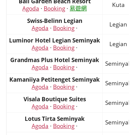
Bali Garden Beach Resort
Kuta
Agoda
·
Booking
·
易遊網
Swiss-Belinn Legian
Legian
Agoda
·
Booking
·
Luminor Hotel Legian Seminyak
Legian
Agoda
·
Booking
·
Grandmas Plus Hotel Seminyak
Seminyak
Agoda
·
Booking
·
Kamaniiya Petitenget Seminyak
Seminyak
Agoda
·
Booking
·
Visala Boutique Suites
Seminyak
Agoda
·
Booking
·
Lotus Tirta Seminyak
Seminyak
Agoda
·
Booking
·