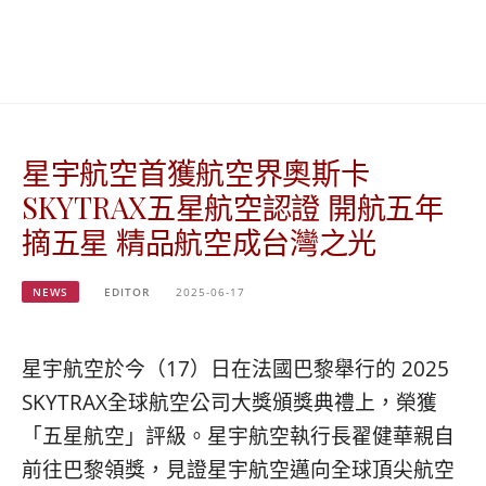
베
|
트
オ
남
ー
·
ス
일
ト
본
ラ
·
リ
星宇航空首獲航空界奧斯卡
태
ア・
국
ニ
SKYTRAX五星航空認證 開航五年
·
ュ
摘五星 精品航空成台灣之光
대
ー
만
ジ
·
ー
NEWS
EDITOR
2025-06-17
필
ラ
리
ン
핀
ド・
星宇航空於今（17）日在法國巴黎舉行的 2025
·
太
SKYTRAX全球航空公司大獎頒獎典禮上，榮獲
발
平
리
洋
「五星航空」評級。星宇航空執行長翟健華親自
·
諸
前往巴黎領獎，見證星宇航空邁向全球頂尖航空
홍
島