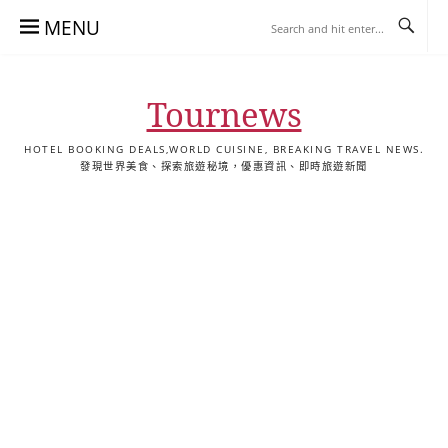
Skip
MENU
to
content
Tournews
HOTEL BOOKING DEALS,WORLD CUISINE, BREAKING TRAVEL NEWS.
發現世界美食、探索旅遊秘境，優惠資訊、即時旅遊新聞
去
飯
懶
YA
日
韓
泰
YA
English
한
日
旅
店
人
旅
本
國
國
美
Hotel
국
本
行
推
包
遊
旅
旅
旅
食
Guides
어
語
關
薦
景
遊
遊
遊
|
호
ホ
於
合
點
TourNews
텔
テ
我
集
合
추
ル
集
천
宿
가
泊
이
ガ
드
イ
|
ド