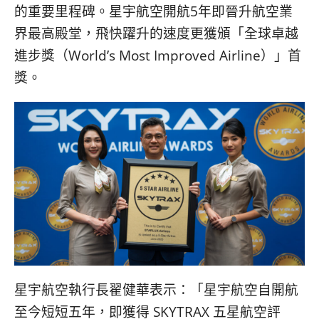
콩
の
的重要里程碑。星宇航空開航5年即晉升航空業
숙
ホ
界最高殿堂，飛快躍升的速度更獲頒「全球卓越
소
テ
進步獎（World’s Most Improved Airline）」首
추
ル
천
比
獎。
較
星宇航空執行長翟健華表示：「星宇航空自開航
至今短短五年，即獲得 SKYTRAX 五星航空評