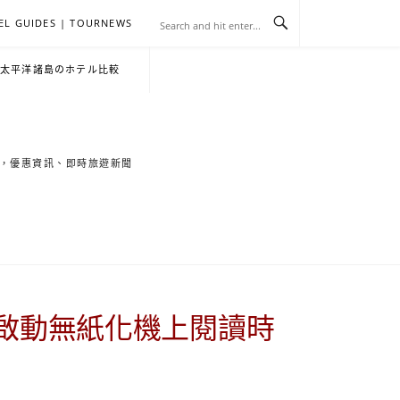
EL GUIDES | TOURNEWS
去
飯
懶
YA
日
韓
泰
YA
English
한
日
・太平洋諸島のホテル比較
旅
店
人
旅
本
國
國
美
Hotel
국
本
行
推
包
遊
旅
旅
旅
食
Guides
어
語
索旅遊秘境，優惠資訊、即時旅遊新聞
關
薦
景
遊
遊
遊
|
호
ホ
於
合
點
TourNews
텔
テ
我
集
合
추
ル
平台 啟動無紙化機上閱讀時
集
천
宿
가
泊