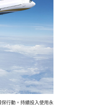
숙
ホ
소
テ
추
ル
천
比
較
環保行動。持續投入使用永