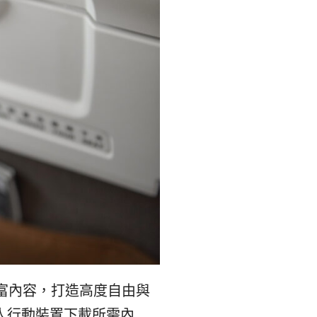
본
ラ
·
リ
태
ア・
국
ニ
·
ュ
대
ー
만
ジ
·
ー
的豐富內容，打造高度自由與
필
ラ
人行動裝置下載所需內