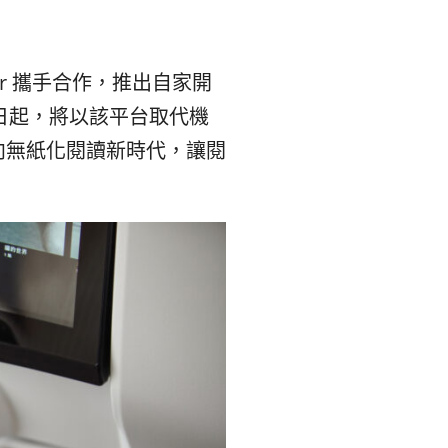
이
ガ
er 攜手合作，推出自家開
드
イ
月1日起，將以該平台取代機
向無紙化閱讀新時代，讓閱
|
ド
베
|
트
オ
남
ー
·
ス
일
ト