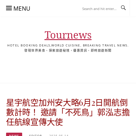
Skip
MENU
to
content
Tournews
HOTEL BOOKING DEALS,WORLD CUISINE, BREAKING TRAVEL NEWS.
發現世界美食、探索旅遊秘境，優惠資訊、即時旅遊新聞
去
飯
懶
YA
日
韓
泰
YA
English
한
日
旅
店
人
旅
本
國
國
美
Hotel
국
本
行
推
包
遊
旅
旅
旅
食
Guides
어
語
關
薦
景
遊
遊
遊
|
호
ホ
於
合
點
TourNews
텔
テ
我
集
合
추
ル
星宇航空加州安大略6月2日開航倒
集
천
宿
가
泊
數計時！ 邀請「不死鳥」郭泓志擔
이
ガ
任航線宣傳大使
드
イ
|
ド
NEWS
EDITOR
2025-05-14