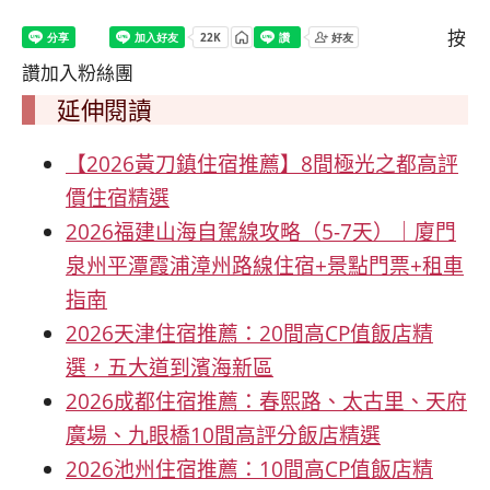
按
讚加入粉絲團
延伸閱讀
【2026黃刀鎮住宿推薦】8間極光之都高評
價住宿精選
2026福建山海自駕線攻略（5-7天）｜廈門
泉州平潭霞浦漳州路線住宿+景點門票+租車
指南
2026天津住宿推薦：20間高CP值飯店精
選，五大道到濱海新區
2026成都住宿推薦：春熙路、太古里、天府
廣場、九眼橋10間高評分飯店精選
2026池州住宿推薦：10間高CP值飯店精