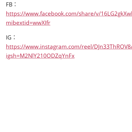
FB：
https://www.facebook.com/share/v/16LG2gkXw
mibextid=wwXIfr
IG：
https://www.instagram.com/reel/DJn33ThROV8
igsh=M2NlY210ODZqYnFx