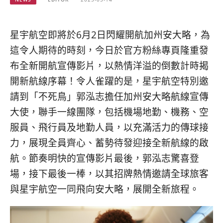
베
|
트
オ
남
ー
·
ス
星宇航空即將於6月2日閃耀開航加州安大略，為
일
ト
這令人期待的時刻，今日於官方粉絲專頁隆重發
본
ラ
·
リ
布全新開航宣傳影片，以熱情洋溢的倒數計時揭
태
ア・
開新航線序幕！令人雀躍的是，星宇航空特別邀
국
ニ
請到「不死鳥」郭泓志擔任加州安大略航線宣傳
·
ュ
대
ー
大使，聯手一線團隊，包括機場地勤、機務、空
만
ジ
服員、飛行員及地勤人員，以充滿活力的傳球接
·
ー
필
ラ
力，展現全員齊心、蓄勢待發迎接全新航線的啟
리
ン
航。節奏明快的宣傳影片最後，郭泓志驚喜登
핀
ド・
場，接下最後一棒，以其招牌熱情邀請全球旅客
·
太
발
平
與星宇航空一同飛向安大略，展開全新旅程。
리
洋
·
諸
홍
島