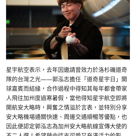
콩
の
숙
ホ
소
テ
추
ル
천
比
較
星宇航空表示，去年因邀請曾效力於洛杉磯道奇
隊的台灣之光——郭泓志擔任「道奇星宇日」開
球嘉賓而結緣，合作過程中得知其每年都會帶家
人飛往加州度過寒暑假，當他得知星宇航空即將
開航安大略時，興奮之情溢於言表，並特別分享
安大略機場通關快速、周邊交通順暢等優點，也
因此便認定郭泓志為加州安大略航線宣傳大使的
不二人選！希望藉由這支可愛又充滿活力的影