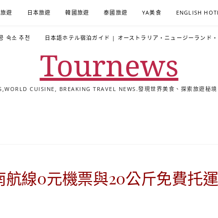
A旅遊
日本旅遊
韓國旅遊
泰國旅遊
YA美食
ENGLISH HOT
콩 숙소 추천
日本語ホテル宿泊ガイド | オーストラリア・ニュージーランド
Tournews
ALS,WORLD CUISINE, BREAKING TRAVEL NEWS.發現世界美食、探
去
飯
懶
YA
日
韓
泰
YA
English
한
日
旅
店
人
旅
本
國
國
美
Hotel
국
本
行
推
包
遊
旅
旅
旅
食
Guides
어
語
關
薦
景
遊
遊
遊
|
호
ホ
於
合
點
TourNews
텔
テ
我
集
合
추
ル
航線0元機票與20公斤免費托
集
천
宿
가
泊
이
ガ
드
イ