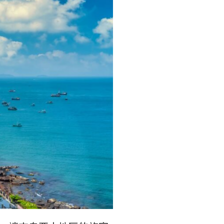
리
ン
핀
ド・
·
太
발
平
리
洋
·
諸
홍
島
콩
の