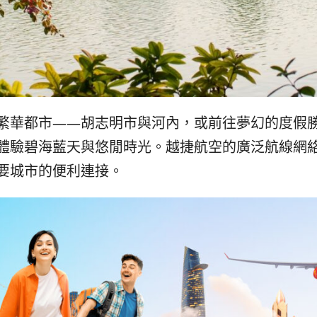
繁華都市——胡志明市與河內，或前往夢幻的度假勝
體驗碧海藍天與悠閒時光。越捷航空的廣泛航線網
要城市的便利連接。