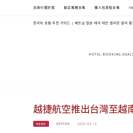
Skip
去旅行關於我
飯店推薦合集
懶人包景點合集
Y
to
content
한국어 호텔 추천 가이드 | 베트남·일본·태국·대만·필리핀·발리·홍
HOTEL BOOKING DE
越捷航空推出台灣至越南
EDITOR
2025-03-12
NEWS