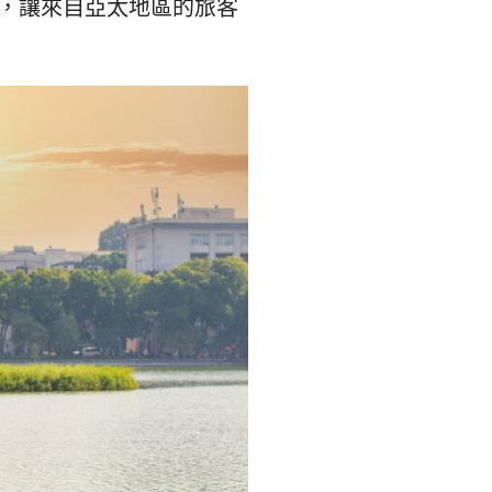
숙
ホ
，讓來自亞太地區的旅客
소
テ
추
ル
천
比
較