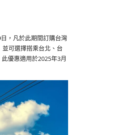
본
ラ
·
リ
태
ア・
9日，凡於此期間訂購台灣
，並可選擇搭乘台北、台
국
ニ
優惠適用於2025年3月
·
ュ
대
ー
만
ジ
·
ー
필
ラ