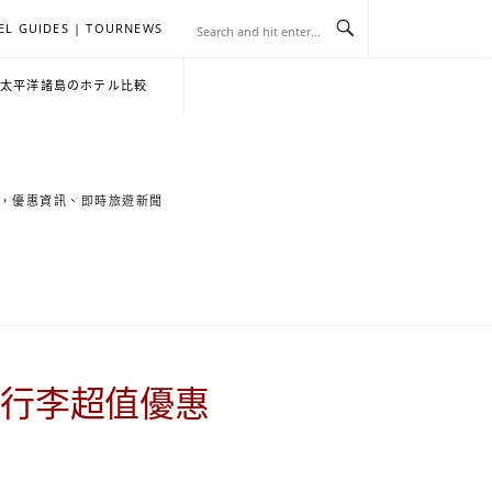
EL GUIDES | TOURNEWS
去
飯
懶
YA
日
韓
泰
YA
English
한
日
・太平洋諸島のホテル比較
旅
店
人
旅
本
國
國
美
Hotel
국
本
行
推
包
遊
旅
旅
旅
食
Guides
어
語
索旅遊秘境，優惠資訊、即時旅遊新聞
關
薦
景
遊
遊
遊
|
호
ホ
於
合
點
TourNews
텔
テ
我
集
合
추
ル
運行李超值優惠
集
천
宿
가
泊