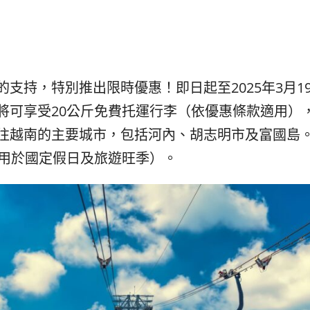
발
平
리
洋
·
諸
홍
島
콩
の
숙
ホ
支持，特別推出限時優惠！即日起至2025年3月1
소
テ
將可享受20公斤免費托運行李（依優惠條款適用）
추
ル
천
比
往越南的主要城市，包括河內、胡志明市及富國島。此
較
適用於國定假日及旅遊旺季）。