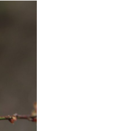
본
ラ
·
リ
태
ア・
국
ニ
·
ュ
대
ー
만
ジ
·
ー
필
ラ