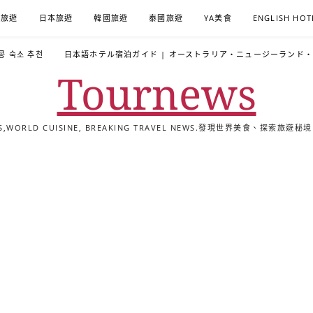
A旅遊
日本旅遊
韓國旅遊
泰國旅遊
YA美食
ENGLISH HOT
콩 숙소 추천
日本語ホテル宿泊ガイド | オーストラリア・ニュージーランド
Tournews
ALS,WORLD CUISINE, BREAKING TRAVEL NEWS.發現世界美食、探
去
飯
懶
YA
日
韓
泰
YA
English
한
日
旅
店
人
旅
本
國
國
美
Hotel
국
本
行
推
包
遊
旅
旅
旅
食
Guides
어
語
關
薦
景
遊
遊
遊
|
호
ホ
於
合
點
TourNews
텔
テ
我
集
合
추
ル
集
천
宿
가
泊
이
ガ
드
イ