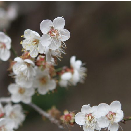
발
平
리
洋
·
諸
홍
島
콩
の
숙
ホ
소
テ
추
ル
천
比
較