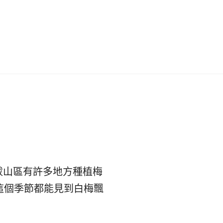
이
ガ
드
イ
|
ド
베
|
트
オ
남
ー
拔山區有許多地方種植梅
·
ス
這個季節都能見到白梅飄
일
ト