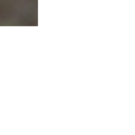
리
ン
핀
ド・
·
太
발
平
리
洋
·
諸
홍
島
콩
の