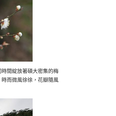
同時間綻放著碩大密集的梅
，時而微風徐徐，花瓣隨風