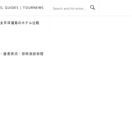
EL GUIDES | TOURNEWS
去
飯
懶
YA
日
韓
泰
YA
English
한
日
・太平洋諸島のホテル比較
旅
店
人
旅
本
國
國
美
Hotel
국
本
行
推
包
遊
旅
旅
旅
食
Guides
어
語
索旅遊秘境，優惠資訊、即時旅遊新聞
關
薦
景
遊
遊
遊
|
호
ホ
於
合
點
TourNews
텔
テ
我
集
合
추
ル
集
천
宿
가
泊