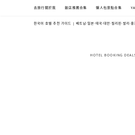
Skip
去旅行關於我
飯店推薦合集
懶人包景點合集
Y
to
content
한국어 호텔 추천 가이드 | 베트남·일본·태국·대만·필리핀·발리·홍
HOTEL BOOKING DE