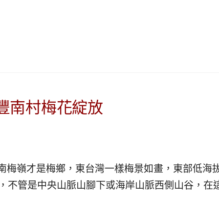
|
ド
베
|
트
オ
남
ー
·
ス
일
ト
본
ラ
·
リ
태
ア・
豐南村梅花綻放
국
ニ
·
ュ
대
ー
만
ジ
·
ー
南梅嶺才是梅鄉，東台灣一樣梅景如畫，東部低海
필
ラ
리
ン
年，不管是中央山脈山腳下或海岸山脈西側山谷，在
핀
ド・
·
太