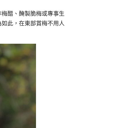
作梅醋、醃製脆梅或專事生
為如此，在東部賞梅不用人