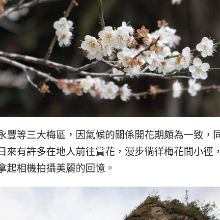
永豐等三大梅區，因氣候的關係開花期頗為一致，
日來有許多在地人前往賞花，漫步徜徉梅花間小徑
拿起相機拍攝美麗的回憶。