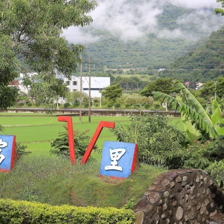
발
平
리
洋
·
諸
홍
島
콩
の
숙
ホ
소
テ
추
ル
천
比
較