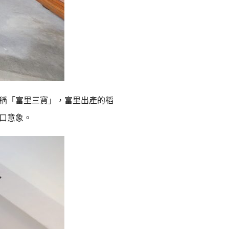
숙
ホ
소
テ
추
ル
천
比
稱「富里三寶」，富里出產的稻
較
口意象。