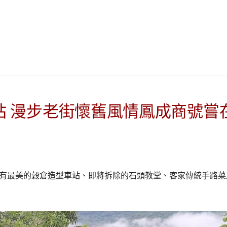
|
ド
베
|
트
オ
남
ー
·
ス
일
ト
본
ラ
·
リ
태
ア・
站 漫步老街懷舊風情鳳成商號嘗
국
ニ
·
ュ
대
ー
만
ジ
·
ー
有最美的穀倉造型車站、即將拆除的石頭教堂、客家傳統手路菜
필
ラ
리
ン
핀
ド・
·
太