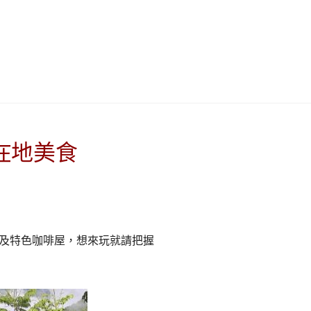
이
ガ
드
イ
|
ド
베
|
在地美食
트
オ
남
ー
及特色咖啡屋，想來玩就請把握
·
ス
일
ト