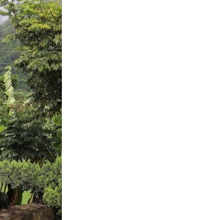
본
ラ
·
リ
태
ア・
국
ニ
·
ュ
대
ー
만
ジ
·
ー
필
ラ