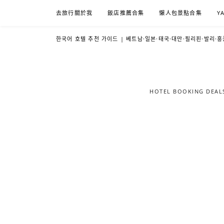
Skip
去旅行關於我
飯店推薦合集
懶人包景點合集
Y
to
content
한국어 호텔 추천 가이드 | 베트남·일본·태국·대만·필리핀·발리·홍
HOTEL BOOKING DE