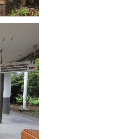
리
ン
핀
ド・
·
太
발
平
리
洋
·
諸
홍
島
콩
の