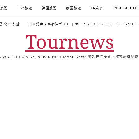
A旅遊
日本旅遊
韓國旅遊
泰國旅遊
YA美食
ENGLISH HOT
콩 숙소 추천
日本語ホテル宿泊ガイド | オーストラリア・ニュージーランド
Tournews
ALS,WORLD CUISINE, BREAKING TRAVEL NEWS.發現世界美食、探
去
飯
懶
YA
日
韓
泰
YA
English
한
日
旅
店
人
旅
本
國
國
美
Hotel
국
本
行
推
包
遊
旅
旅
旅
食
Guides
어
語
關
薦
景
遊
遊
遊
|
호
ホ
於
合
點
TourNews
텔
テ
我
集
合
추
ル
集
천
宿
가
泊
이
ガ
드
イ