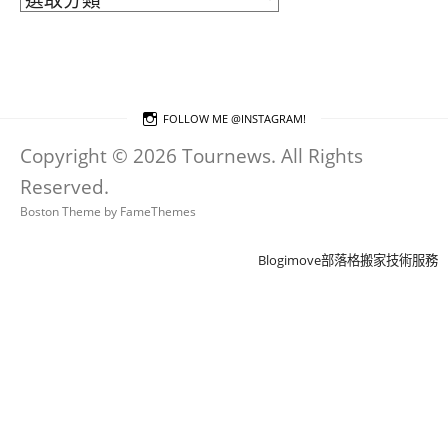
章
分
類
FOLLOW ME @INSTAGRAM!
Copyright © 2026 Tournews. All Rights
Reserved.
Boston Theme by
FameThemes
Blogimove部落格搬家技術服務