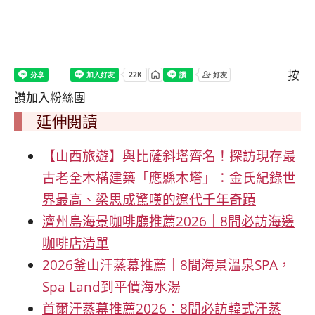
按
讚加入粉絲團
延伸閱讀
【山西旅遊】與比薩斜塔齊名！探訪現存最
古老全木構建築「應縣木塔」：金氏紀錄世
界最高、梁思成驚嘆的遼代千年奇蹟
濟州島海景咖啡廳推薦2026｜8間必訪海邊
咖啡店清單
2026釜山汗蒸幕推薦｜8間海景溫泉SPA，
Spa Land到平價海水湯
首爾汗蒸幕推薦2026：8間必訪韓式汗蒸