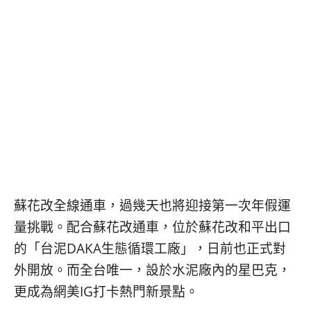
콩
の
숙
ホ
소
テ
추
ル
천
比
較
蘇花改全線通車，過幾天也將迎接第一次年假運
量挑戰。配合蘇花改通車，位於蘇花改和平出口
的「台泥DAKA生態循環工廠」，日前也正式對
外開放。而全台唯一，設於水泥廠內的星巴克，
更成為網美IG打卡熱門新景點。