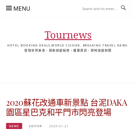
Skip
MENU
to
content
Tournews
HOTEL BOOKING DEALS,WORLD CUISINE, BREAKING TRAVEL NEWS.
發現世界美食、探索旅遊秘境，優惠資訊、即時旅遊新聞
去
飯
懶
YA
日
韓
泰
YA
English
한
日
旅
店
人
旅
本
國
國
美
Hotel
국
本
行
推
包
遊
旅
旅
旅
食
Guides
어
語
關
薦
景
遊
遊
遊
|
호
ホ
於
合
點
TourNews
텔
テ
我
集
合
추
ル
2020蘇花改通車新景點 台泥DAKA
集
천
宿
가
泊
園區星巴克和平門市閃亮登場
이
ガ
드
イ
NEWS
EDITOR
2020-01-21
|
ド