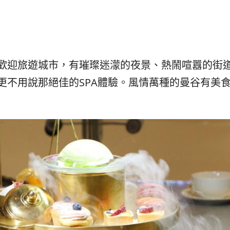
발
平
리
洋
·
諸
홍
島
콩
の
숙
ホ
歡迎旅遊城市，有璀璨迷濛的夜景、熱鬧喧囂的街
소
テ
更不用說那絕佳的SPA體驗。風情萬種的曼谷有美
추
ル
천
比
較