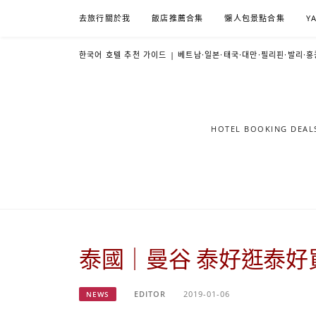
Skip
去旅行關於我
飯店推薦合集
懶人包景點合集
Y
to
content
한국어 호텔 추천 가이드 | 베트남·일본·태국·대만·필리핀·발리·홍
HOTEL BOOKING DE
泰國｜曼谷 泰好逛泰好
EDITOR
2019-01-06
NEWS