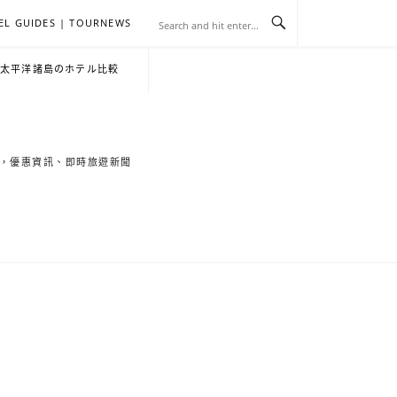
EL GUIDES | TOURNEWS
去
飯
懶
YA
日
韓
泰
YA
English
한
日
・太平洋諸島のホテル比較
旅
店
人
旅
本
國
國
美
Hotel
국
本
行
推
包
遊
旅
旅
旅
食
Guides
어
語
索旅遊秘境，優惠資訊、即時旅遊新聞
關
薦
景
遊
遊
遊
|
호
ホ
於
合
點
TourNews
텔
テ
我
集
合
추
ル
集
천
宿
가
泊