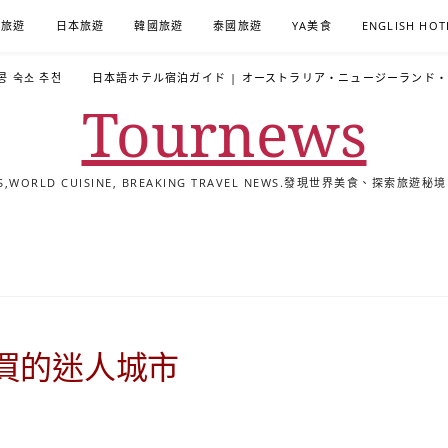
A旅遊
日本旅遊
韓國旅遊
泰國旅遊
YA美食
ENGLISH HOT
콩 숙소 추천
日本語ホテル宿泊ガイド | オーストラリア・ニュージーランド
Tournews
ALS,WORLD CUISINE, BREAKING TRAVEL NEWS.發現世界美食、探
去
飯
懶
YA
日
韓
泰
YA
English
한
日
旅
店
人
旅
本
國
國
美
Hotel
국
本
行
推
包
遊
旅
旅
旅
食
Guides
어
語
關
薦
景
遊
遊
遊
|
호
ホ
於
合
點
TourNews
텔
テ
我
集
合
추
ル
買的迷人城市
集
천
宿
가
泊
이
ガ
드
イ