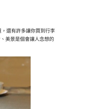
본
ラ
·
リ
태
ア・
道，還有許多讓你買到行李
食、美景是個會讓人念想的
국
ニ
·
ュ
대
ー
만
ジ
·
ー
필
ラ