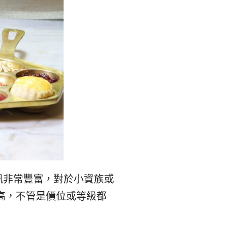
리
ン
핀
ド・
·
太
발
平
리
洋
·
諸
홍
島
訊非常豐富，對於小資族或
高，不管是價位或等級都
콩
の