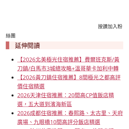
按讚加入粉
絲團
延伸閱讀
【2026北美極光住宿推薦】費爾班克斯/黃
刀鎮/白馬市3城總攻略+溫哥華卡加利中轉
【2026黃刀鎮住宿推薦】8間極光之都高評
價住宿精選
2026天津住宿推薦：20間高CP值飯店精
選，五大道到濱海新區
2026成都住宿推薦：春熙路、太古里、天府
廣場、九眼橋10間高評分飯店精選