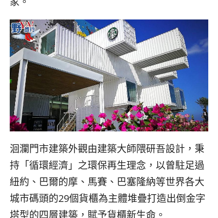
家。
洄瀾門市建築外觀由建築大師隈研吾設計，秉
持「循環經濟」之環保再生理念，以曾駐足過
紐約、巴爾的摩、馬賽、巴塞隆納等世界各大
城市碼頭的
29
個貨櫃為主體堆疊打造出倒金字
塔型的四層建築，賦予貨櫃新生命。