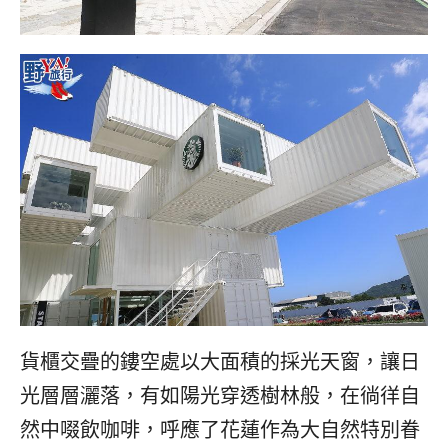
콩
の
숙
ホ
소
テ
추
ル
천
比
較
貨櫃交疊的鏤空處以大面積的採光天窗，讓日
光層層灑落，有如陽光穿透樹林般，在徜徉自
然中啜飲咖啡，呼應了花蓮作為大自然特別眷