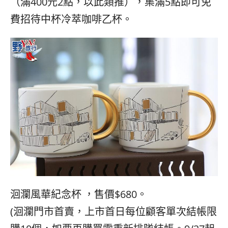
（滿
400
元
2
點，以此類推），集滿
5
點即可免
費招待中杯冷萃咖啡乙杯。
洄瀾風華紀念杯
，售價
$680
。
(
洄瀾門市首賣，上市首日每位顧客單次結帳限