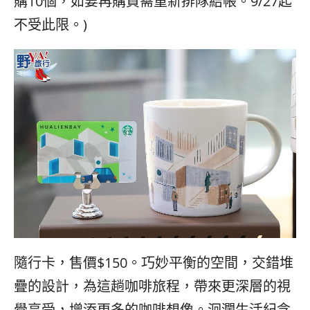
購
10
個，如要再購買需重新排隊結帳。
9/27
起
不受此限。
)
隨行卡，售價
$150
。巧妙平衡的空間，交錯堆
疊的設計，為這趟咖啡旅程，帶來更深層的視
覺享受，增添更多的咖啡想像。洄瀾生活紀念