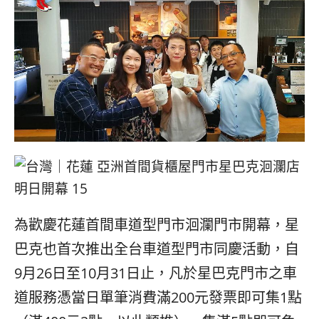
為歡慶花蓮首間車道型門市洄瀾門市開幕，星
巴克也首次推出全台車道型門市同慶活動，自
9
月
26
日至
10
月
31
日止，凡於星巴克門市之車
道服務憑當日單筆消費滿
200
元發票即可集
1
點