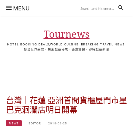
Skip
MENU
to
content
Tournews
HOTEL BOOKING DEALS,WORLD CUISINE, BREAKING TRAVEL NEWS.
發現世界美食、探索旅遊秘境，優惠資訊、即時旅遊新聞
去
飯
懶
YA
日
韓
泰
YA
English
한
日
旅
店
人
旅
本
國
國
美
Hotel
국
本
行
推
包
遊
旅
旅
旅
食
Guides
어
語
關
薦
景
遊
遊
遊
|
호
ホ
於
合
點
TourNews
텔
テ
我
集
合
추
ル
台灣｜花蓮 亞洲首間貨櫃屋門市星
集
천
宿
가
泊
巴克洄瀾店明日開幕
이
ガ
드
イ
NEWS
EDITOR
2018-09-25
|
ド