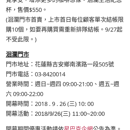
杯，售價
$550
。
(
洄瀾門市首賣，上市首日每位顧客單次結帳限
購
10
個，如要再購買需重新排隊結帳。
9/27
起
不受此限。
)
洄瀾門市
門市地址：花蓮縣吉安鄉南濱路一段
505
號
門市電話：
03-8420014
營業時間：週日
~
週四
09:00-21:00
、週五
~
週
六
09:00-22:00
開幕時間：
2018 . 9 . 26 (
三
) 10: 00
開幕活動：
2018/9/26(
三
) 11:00~20:00
開幕期間優惠活動請依
星巴克企網
公告為準。