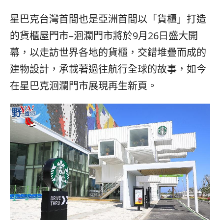
베
|
트
オ
星巴克台灣首間也是亞洲首間以「貨櫃」打造
남
ー
·
ス
的貨櫃屋門市
–
洄瀾門市將於
9
月
26
日盛大開
일
ト
幕，以走訪世界各地的貨櫃，交錯堆疊而成的
본
ラ
·
リ
建物設計，承載著過往航行全球的故事，如今
태
ア・
在星巴克洄瀾門市展現再生新頁。
국
ニ
·
ュ
대
ー
만
ジ
·
ー
필
ラ
리
ン
핀
ド・
·
太
발
平
리
洋
·
諸
홍
島