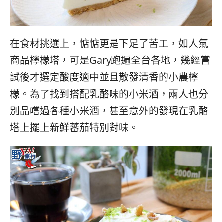
在食材挑選上，惦惦更是下足了苦工，如人氣
商品檸檬塔，可是Gary跑遍全台各地，幾經嘗
試後才選定酸度適中並且散發清香的小農檸
檬。為了找到搭配乳酪味的小米酒，兩人也分
別品嚐過各種小米酒，甚至意外的發現在乳酪
塔上擺上新鮮蕃茄特別對味。