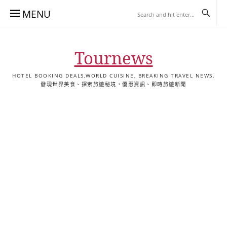
Skip
MENU
to
content
Tournews
HOTEL BOOKING DEALS,WORLD CUISINE, BREAKING TRAVEL NEWS.
發現世界美食、探索旅遊秘境，優惠資訊、即時旅遊新聞
去
飯
懶
YA
日
韓
泰
YA
English
한
日
旅
店
人
旅
本
國
國
美
Hotel
국
本
行
推
包
遊
旅
旅
旅
食
Guides
어
語
關
薦
景
遊
遊
遊
|
호
ホ
於
合
點
TourNews
텔
テ
我
集
合
추
ル
集
천
宿
가
泊
이
ガ
드
イ
|
ド