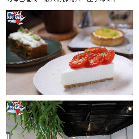
콩
の
숙
ホ
소
テ
추
ル
천
比
較