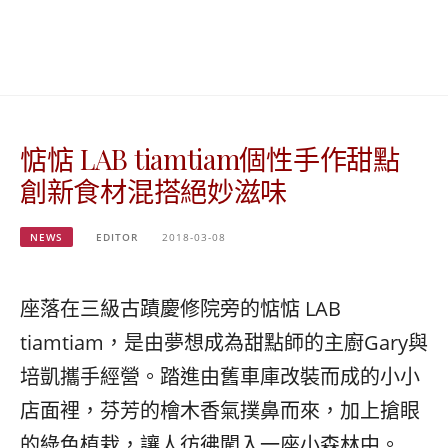
베
|
트
オ
남
ー
·
ス
일
ト
본
ラ
·
リ
惦惦 LAB tiamtiam個性手作甜點
태
ア・
국
ニ
創新食材混搭絕妙滋味
·
ュ
대
ー
만
ジ
NEWS
EDITOR
2018-03-08
·
ー
필
ラ
리
ン
座落在三級古蹟慶修院旁的惦惦 LAB
핀
ド・
tiamtiam，是由夢想成為甜點師的主廚Gary與
·
太
발
平
培凱攜手經營。踏進由舊車庫改裝而成的小小
리
洋
店面裡，芬芳的檜木香氣撲鼻而來，加上搶眼
·
諸
홍
島
的綠色植栽，讓人彷彿闖入一座小森林中。