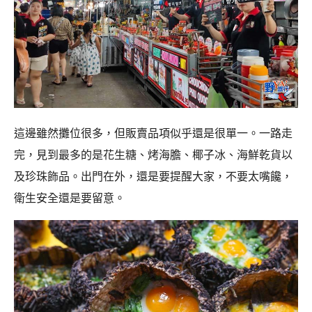
這邊雖然攤位很多，但販賣品項似乎還是很單一。一路走
完，見到最多的是花生糖、烤海膽、椰子冰、海鮮乾貨以
及珍珠飾品。出門在外，還是要提醒大家，不要太嘴饞，
衛生安全還是要留意。