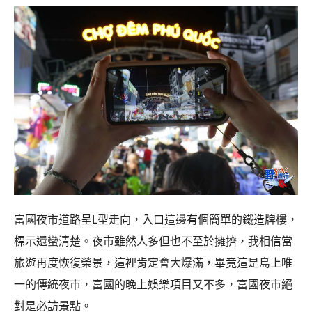
富國夜市道路呈L型走向，入口這邊有個簡單的鐵造牌樓，
標示還蠻清楚。夜市雖然人多但也不至於擁擠，我相信當
旅遊再度恢復榮景，這裡肯定會大爆滿，畢竟這是島上唯
一的傳統夜市，富國的晚上娛樂項目又不多，富國夜市絕
對是必訪景點。