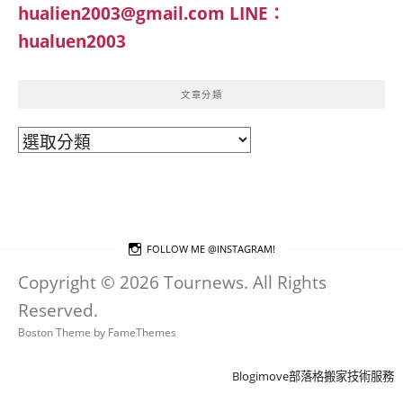
hualien2003@gmail.com
LINE：
hualuen2003
文章分類
文
章
分
類
FOLLOW ME @INSTAGRAM!
Copyright © 2026 Tournews. All Rights
Reserved.
Boston Theme by
FameThemes
Blogimove部落格搬家技術服務