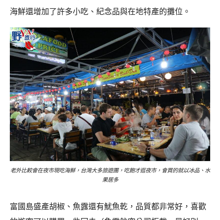
海鮮還增加了許多小吃、紀念品與在地特產的攤位。
老外比較會在夜市現吃海鮮，台灣大多旅遊團，吃飽才逛夜市，會買的就以冰品、水
果居多
富國島盛產胡椒、魚露還有魷魚乾，品質都非常好，喜歡