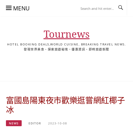
Skip
MENU
to
content
Tournews
HOTEL BOOKING DEALS,WORLD CUISINE, BREAKING TRAVEL NEWS.
發現世界美食、探索旅遊秘境，優惠資訊、即時旅遊新聞
去
飯
懶
YA
日
韓
泰
YA
English
한
日
旅
店
人
旅
本
國
國
美
Hotel
국
本
行
推
包
遊
旅
旅
旅
食
Guides
어
語
關
薦
景
遊
遊
遊
|
호
ホ
於
合
點
TourNews
텔
テ
我
集
合
추
ル
富國島陽東夜市歡樂逛嘗網紅椰子
集
천
宿
가
泊
冰
이
ガ
드
イ
NEWS
EDITOR
2023-10-08
|
ド