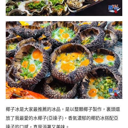
椰子冰是大家最推薦的冰品，是以整顆椰子製作，裏頭還
放了我最愛的水椰子(亞達子)，香氣濃郁的椰奶冰搭配亞
達子的口感，真是消暑又美味。