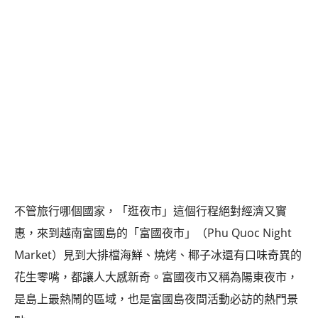
콩
の
숙
ホ
소
テ
추
ル
천
比
較
不管旅行哪個國家，「逛夜市」這個行程絕對經濟又實
惠，來到越南富國島的「富國夜市」（Phu Quoc Night
Market）見到大排檔海鮮、燒烤、椰子冰還有口味奇異的
花生零嘴，都讓人大感新奇。富國夜市又稱為陽東夜市，
是島上最熱鬧的區域，也是富國島夜間活動必訪的熱門景