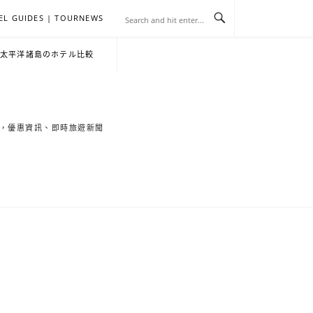
EL GUIDES | TOURNEWS
去
飯
懶
YA
日
韓
泰
YA
English
한
日
・太平洋諸島のホテル比較
旅
店
人
旅
本
國
國
美
Hotel
국
本
行
推
包
遊
旅
旅
旅
食
Guides
어
語
索旅遊秘境，優惠資訊、即時旅遊新聞
關
薦
景
遊
遊
遊
|
호
ホ
於
合
點
TourNews
텔
テ
我
集
合
추
ル
集
천
宿
가
泊