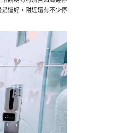
覺是還好，附近還有不少停
리
ン
핀
ド・
·
太
발
平
리
洋
·
諸
홍
島
콩
の