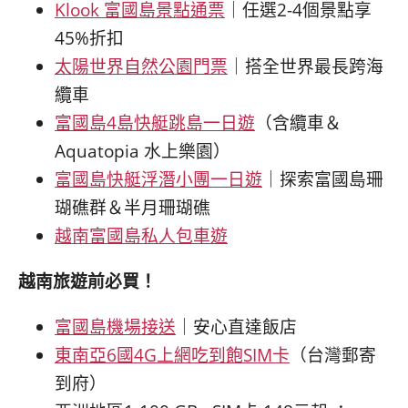
Klook 富國島景點通票
｜任選2-4個景點享
45%折扣
太陽世界自然公園門票
｜搭全世界最長跨海
纜車
富國島4島快艇跳島一日遊
（含纜車＆
Aquatopia 水上樂園）
富國島快艇浮潛小團一日遊
｜探索富國島珊
瑚礁群＆半月珊瑚礁
越南富國島私人包車遊
越南旅遊前必買！
富國島機場接送
｜安心直達飯店
東南亞6國4G上網吃到飽SIM卡
（台灣郵寄
到府）