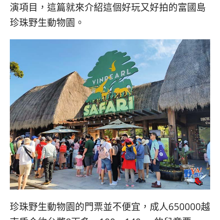
콩
の
演項目，這篇就來介紹這個好玩又好拍的富國島
숙
ホ
珍珠野生動物園。
소
テ
추
ル
천
比
較
珍珠野生動物園的門票並不便宜，成人650000越