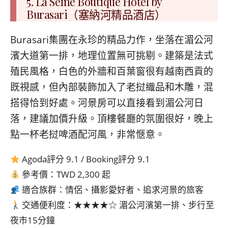
5. La Seine Boutique Hotel by
Burasari（塞納河精品酒店）
Burasari集團在永珍的精品力作，坐落在湄公河
濱大道第一排，地理位置無可挑剔。建築是法式
殖民風格，白色的外牆和百葉窗很有越南西貢的
既視感，但內部裝飾加入了老挝織品和木雕，混
搭得恰到好處。河景房可以直接看到湄公河日
落，建議加價升級。頂樓餐廳的氛圍很好，晚上
點一杯老挝啤酒配河風，非常愜意。
Agoda評分 9.1 / Booking評分 9.1
參考價：TWD 2,300 起
適合族群：情侶、攝影愛好者、追求河景的旅客
交通便利度：★★★★☆ 湄公河濱第一排、步行至
夜市15分鐘