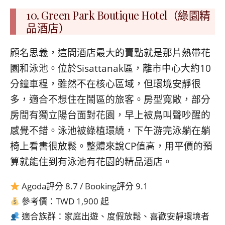
10. Green Park Boutique Hotel（綠園精
品酒店）
顧名思義，這間酒店最大的賣點就是那片熱帶花
園和泳池。位於Sisattanak區，離市中心大約10
分鐘車程，雖然不在核心區域，但環境安靜很
多，適合不想住在鬧區的旅客。房型寬敞，部分
房間有獨立陽台面對花園，早上被鳥叫聲吵醒的
感覺不錯。泳池被綠植環繞，下午游完泳躺在躺
椅上看書很放鬆。整體來說CP值高，用平價的預
算就能住到有泳池有花園的精品酒店。
Agoda評分 8.7 / Booking評分 9.1
參考價：TWD 1,900 起
適合族群：家庭出遊、度假放鬆、喜歡安靜環境者