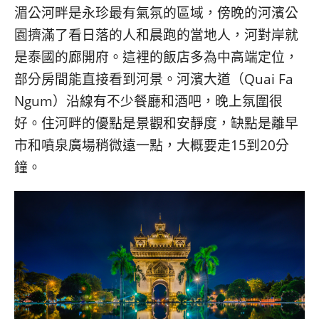
湄公河畔是永珍最有氣氛的區域，傍晚的河濱公
園擠滿了看日落的人和晨跑的當地人，河對岸就
是泰國的廊開府。這裡的飯店多為中高端定位，
部分房間能直接看到河景。河濱大道（Quai Fa
Ngum）沿線有不少餐廳和酒吧，晚上氛圍很
好。住河畔的優點是景觀和安靜度，缺點是離早
市和噴泉廣場稍微遠一點，大概要走15到20分
鐘。