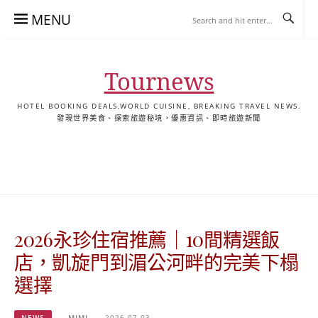
Skip
MENU
to
content
Tournews
HOTEL BOOKING DEALS,WORLD CUISINE, BREAKING TRAVEL NEWS.
發現世界美食、探索旅遊秘境，優惠資訊、即時旅遊新聞
去
飯
懶
YA
日
韓
泰
YA
English
한
日
旅
店
人
旅
本
國
國
美
Hotel
국
本
行
推
包
遊
旅
旅
旅
食
Guides
어
語
關
薦
景
遊
遊
遊
|
호
ホ
於
合
點
TourNews
텔
テ
我
集
合
추
ル
2026永珍住宿推薦｜10間精選飯
集
천
宿
가
泊
店，凱旋門到湄公河畔的完美下榻
이
ガ
選擇
드
イ
|
ド
NEWS
MIMI
2026-07-03