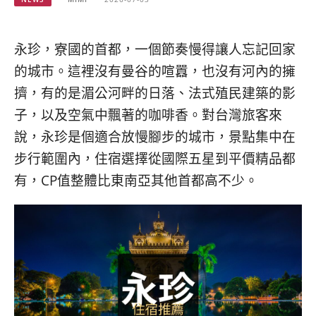
베
|
트
オ
남
ー
·
ス
永珍，寮國的首都，一個節奏慢得讓人忘記回家
일
ト
的城市。這裡沒有曼谷的喧囂，也沒有河內的擁
본
ラ
·
リ
擠，有的是湄公河畔的日落、法式殖民建築的影
태
ア・
子，以及空氣中飄著的咖啡香。對台灣旅客來
국
ニ
說，永珍是個適合放慢腳步的城市，景點集中在
·
ュ
대
ー
步行範圍內，住宿選擇從國際五星到平價精品都
만
ジ
有，CP值整體比東南亞其他首都高不少。
·
ー
필
ラ
리
ン
핀
ド・
·
太
발
平
리
洋
·
諸
홍
島