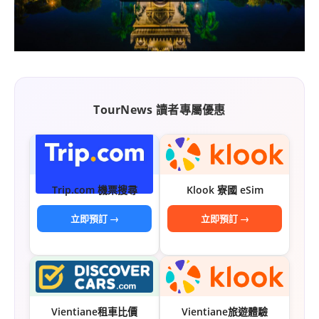
콩
の
숙
ホ
소
テ
추
ル
천
比
較
TourNews 讀者專屬優惠
Trip.com 機票搜尋
Klook 寮國 eSim
立即預訂 →
立即預訂 →
Vientiane租車比價
Vientiane旅遊體驗