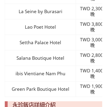
TWD 2,300/
La Seine by Burasari
晚
TWD 3,800/
Lao Poet Hotel
晚
TWD 3,000/
Settha Palace Hotel
晚
TWD 2,800/
Salana Boutique Hotel
晚
TWD 1,400/
ibis Vientiane Nam Phu
晚
TWD 1,900/
Green Park Boutique Hotel
晚
永珍飯店詳細介紹