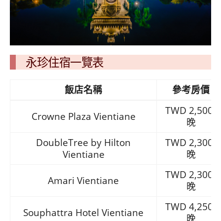
永珍住宿一覽表
飯店名稱
參考房價
TWD 2,500/
Crowne Plaza Vientiane
晚
DoubleTree by Hilton
TWD 2,300/
Vientiane
晚
TWD 2,300/
Amari Vientiane
晚
TWD 4,250/
Souphattra Hotel Vientiane
晚