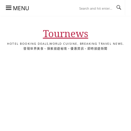
Skip
MENU
to
content
Tournews
HOTEL BOOKING DEALS,WORLD CUISINE, BREAKING TRAVEL NEWS.
發現世界美食、探索旅遊秘境，優惠資訊、即時旅遊新聞
去
飯
懶
YA
日
韓
泰
YA
English
한
日
旅
店
人
旅
本
國
國
美
Hotel
국
本
行
推
包
遊
旅
旅
旅
食
Guides
어
語
關
薦
景
遊
遊
遊
|
호
ホ
於
合
點
TourNews
텔
テ
我
集
合
추
ル
集
천
宿
가
泊
이
ガ
드
イ
|
ド