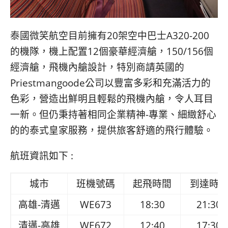
泰國微笑航空目前擁有20架空中巴士A320-200
的機隊，機上配置12個豪華經濟艙，150/156個
經濟艙，飛機內艙設計，特別商請英國的
Priestmangoode公司以豐富多彩和充滿活力的
色彩，營造出鮮明且輕鬆的飛機內艙，令人耳目
一新。但仍秉持著相同企業精神-專業、細緻舒心
的的泰式皇家服務，提供旅客舒適的飛行體驗。
航班資訊如下 :
城市
班機號碼
起飛時間
到達時
高雄-清邁
WE673
18:30
21:30
清邁-高雄
WE672
12:40
17:30