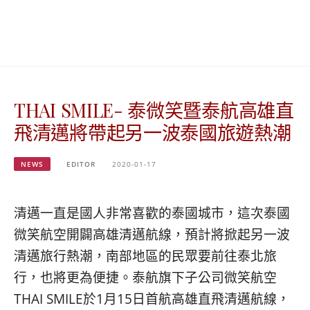
베
|
트
オ
남
ー
·
ス
일
ト
본
ラ
·
リ
THAI SMILE- 泰微笑暨泰航高雄直
태
ア・
국
ニ
飛清邁將帶起另一波泰國旅遊熱潮
·
ュ
대
ー
만
ジ
NEWS
EDITOR
2020-01-17
·
ー
필
ラ
리
ン
清邁一直是國人非常喜歡的泰國城市，這次泰國
핀
ド・
微笑航空開闢高雄清邁航線，預計將掀起另一波
·
太
清邁旅行熱潮，南部地區的民眾要前往泰北旅
발
平
리
洋
行，也將更為便捷。泰航旗下子公司微笑航空
·
諸
THAI SMILE於1月15日首航高雄直飛清邁航線，
홍
島