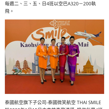
콩
の
每週二、三、五、日4班以空巴A320－200執
숙
ホ
飛。
소
テ
추
ル
천
比
較
泰國航空旗下子公司-泰國微笑航空 THAI SMILE