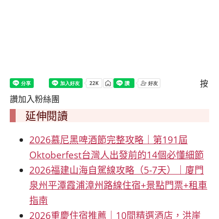
按
讚加入粉絲團
延伸閱讀
2026慕尼黑啤酒節完整攻略｜第191屆
Oktoberfest台灣人出發前的14個必懂細節
2026福建山海自駕線攻略（5-7天）｜廈門
泉州平潭霞浦漳州路線住宿+景點門票+租車
指南
2026重慶住宿推薦｜10間精選酒店，洪崖