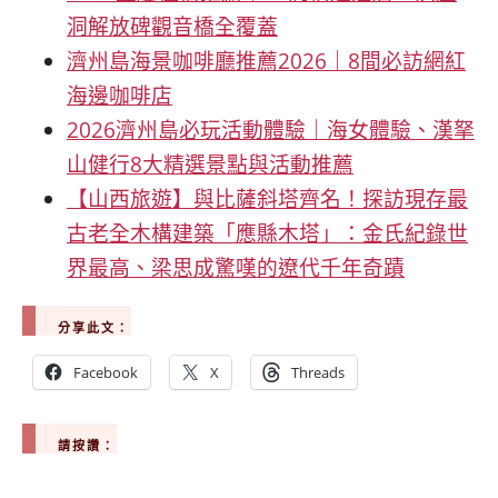
洞解放碑觀音橋全覆蓋
濟州島海景咖啡廳推薦2026｜8間必訪網紅
海邊咖啡店
2026濟州島必玩活動體驗｜海女體驗、漢拏
山健行8大精選景點與活動推薦
【山西旅遊】與比薩斜塔齊名！探訪現存最
古老全木構建築「應縣木塔」：金氏紀錄世
界最高、梁思成驚嘆的遼代千年奇蹟
分享此文：
Facebook
X
Threads
請按讚：