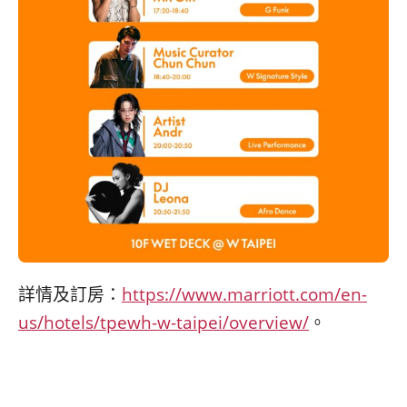
詳情及訂房：
https://www.marriott.com/en-
us/hotels/tpewh-w-taipei/overview/
。