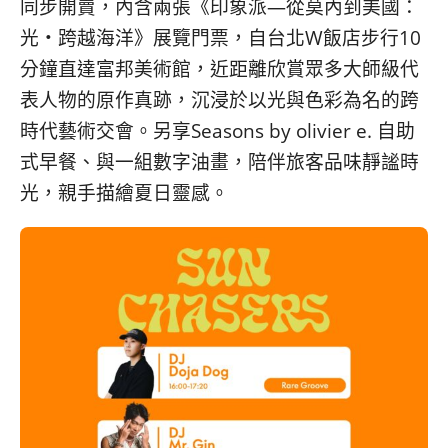
同步開賣，內含兩張《印象派—從莫內到美國：
光・跨越海洋》展覽門票，自台北W飯店步行10
分鐘直達富邦美術館，近距離欣賞眾多大師級代
表人物的原作真跡，沉浸於以光與色彩為名的跨
時代藝術交會。另享Seasons by olivier e. 自助
式早餐、與一組數字油畫，陪伴旅客品味靜謐時
光，親手描繪夏日靈感。