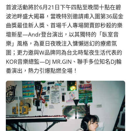
首波活動將於6月21日下午四點至晚間十點在碧
波池畔盛大揭幕，當晚特別邀請甫入圍第36屆金
曲獎最佳新人獎、首場千人專場開賣即秒殺的樂
壇新星—Andr登台演出，以其獨特的「臥室音
樂」風格，為夏日夜晚注入慵懶迷幻的療癒氛
圍；更力邀與W品牌同為台北時髦夜生活代表的
KOR音樂總監—DJ MR.GIN、聯手多位知名DJ輪
番演出，熱力引爆點燃全場！