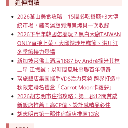
延伸閱讀
2026釜山美食攻略｜15間必吃餐廳+3大傳
統市場，豬肉湯飯到海景烤貝一次收錄
2026下半年韓國怎麼玩？黑白大廚TAIWAN
ONLY直接上菜，大邱辣炒年糕節、洪川江
冬季節接力登場
新加坡萊佛士酒店1887 by André摘米其林
二星 江振誠：以時間風味串聯百年傳奇
璞旅飯店集團攜手VDS活力東勢 跨界打造中
秋限定聯名禮盒「Carrot Moon卡蘿夢」
2026胡志明市住宿攻略：第一郡12間質感
新飯店推薦！高CP值、設計感精品必住
胡志明市第一郡住宿飯店推薦13家