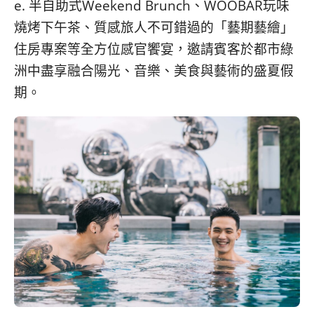
e. 半自助式Weekend Brunch、WOOBAR玩味
콩
の
숙
ホ
燒烤下午茶、質感旅人不可錯過的「藝期藝繪」
소
テ
住房專案等全方位感官饗宴，邀請賓客於都市綠
추
ル
洲中盡享融合陽光、音樂、美食與藝術的盛夏假
천
比
較
期。