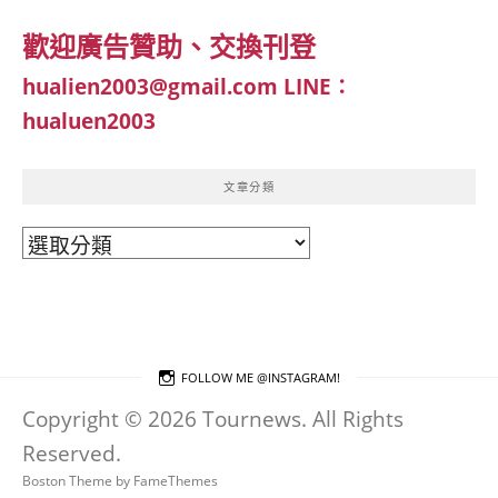
歡迎廣告贊助、交換刊登
hualien2003@gmail.com
LINE：
hualuen2003
文章分類
文
章
分
類
FOLLOW ME @INSTAGRAM!
Copyright © 2026 Tournews. All Rights
Reserved.
Boston Theme by
FameThemes