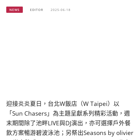
베
|
트
オ
NEWS
EDITOR
2025-06-18
남
ー
·
ス
일
ト
본
ラ
·
リ
태
ア・
국
ニ
·
ュ
대
ー
만
ジ
·
ー
필
ラ
리
ン
핀
ド・
迎接炎炎夏日，台北W飯店（W Taipei）以
·
太
「Sun Chasers」為主題呈獻系列精彩活動，週
발
平
末期間除了池畔LIVE與DJ演出，亦可選擇戶外餐
리
洋
·
諸
飲方案暢游碧波泳池；另祭出Seasons by olivier
홍
島