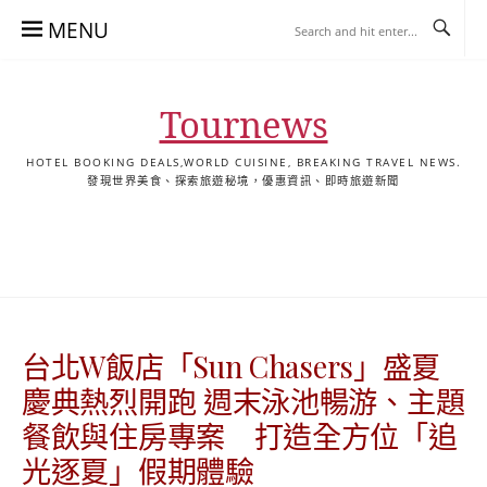
Skip
MENU
to
content
Tournews
HOTEL BOOKING DEALS,WORLD CUISINE, BREAKING TRAVEL NEWS.
發現世界美食、探索旅遊秘境，優惠資訊、即時旅遊新聞
去
飯
懶
YA
日
韓
泰
YA
English
한
日
旅
店
人
旅
本
國
國
美
Hotel
국
本
行
推
包
遊
旅
旅
旅
食
Guides
어
語
關
薦
景
遊
遊
遊
|
호
ホ
於
合
點
TourNews
텔
テ
我
集
合
추
ル
台北W飯店「Sun Chasers」盛夏
集
천
宿
가
泊
慶典熱烈開跑 週末泳池暢游、主題
이
ガ
餐飲與住房專案 打造全方位「追
드
イ
|
ド
光逐夏」假期體驗