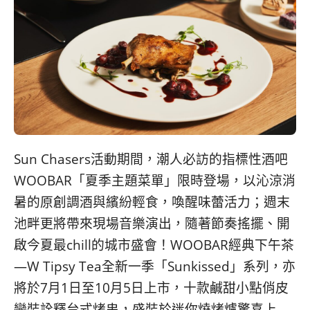
Sun Chasers活動期間，潮人必訪的指標性酒吧
WOOBAR「夏季主題菜單」限時登場，以沁涼消
暑的原創調酒與繽紛輕食，喚醒味蕾活力；週末
池畔更將帶來現場音樂演出，隨著節奏搖擺、開
啟今夏最chill的城市盛會！WOOBAR經典下午茶
—W Tipsy Tea全新一季「Sunkissed」系列，亦
將於7月1日至10月5日上市，十款鹹甜小點俏皮
變裝詮釋台式烤串，盛裝於迷你燒烤爐驚喜上