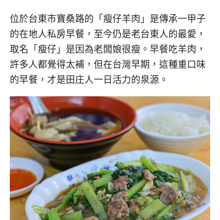
베
|
트
オ
位於台東市寶桑路的「瘦仔羊肉」是傳承一甲子
남
ー
·
ス
的在地人私房早餐，至今仍是老台東人的最愛，
일
ト
取名「瘦仔」是因為老闆娘很瘦。早餐吃羊肉，
본
ラ
許多人都覺得太補，但在台灣早期，這種重口味
·
リ
태
ア・
的早餐，才是田庄人一日活力的泉源。
국
ニ
·
ュ
대
ー
만
ジ
·
ー
필
ラ
리
ン
핀
ド・
·
太
발
平
리
洋
·
諸
홍
島