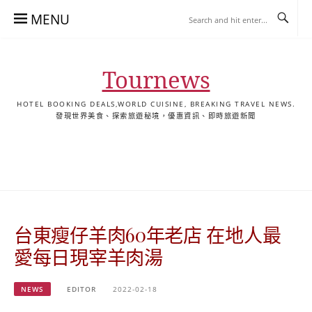
Skip
MENU
to
content
Tournews
HOTEL BOOKING DEALS,WORLD CUISINE, BREAKING TRAVEL NEWS.
發現世界美食、探索旅遊秘境，優惠資訊、即時旅遊新聞
去
飯
懶
YA
日
韓
泰
YA
English
한
日
旅
店
人
旅
本
國
國
美
Hotel
국
本
行
推
包
遊
旅
旅
旅
食
Guides
어
語
關
薦
景
遊
遊
遊
|
호
ホ
於
合
點
TourNews
텔
テ
我
集
合
추
ル
台東瘦仔羊肉60年老店 在地人最
集
천
宿
가
泊
愛每日現宰羊肉湯
이
ガ
드
イ
NEWS
EDITOR
2022-02-18
|
ド