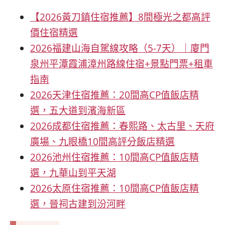
【2026黃刀鎮住宿推薦】8間極光之都高評
價住宿精選
2026福建山海自駕線攻略（5-7天）｜廈門
泉州平潭霞浦漳州路線住宿+景點門票+租車
指南
2026天津住宿推薦：20間高CP值飯店精
選，五大道到濱海新區
2026成都住宿推薦：春熙路、太古里、天府
廣場、九眼橋10間高評分飯店精選
2026池州住宿推薦：10間高CP值飯店精
選，九華山到平天湖
2026太原住宿推薦：10間高CP值飯店精
選，晉祠古建到汾河畔