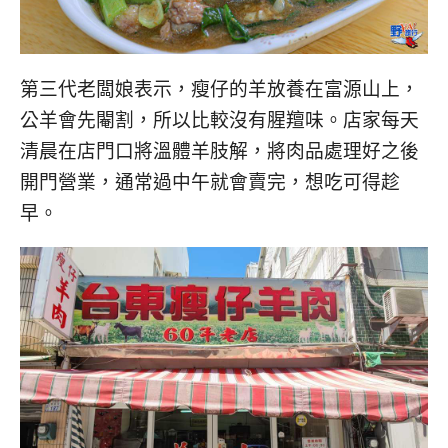
콩
の
숙
ホ
소
テ
추
ル
第三代老闆娘表示，瘦仔的羊放養在富源山上，
천
比
公羊會先閹割，所以比較沒有腥羶味。店家每天
較
清晨在店門口將溫體羊肢解，將肉品處理好之後
開門營業，通常過中午就會賣完，想吃可得趁
早。