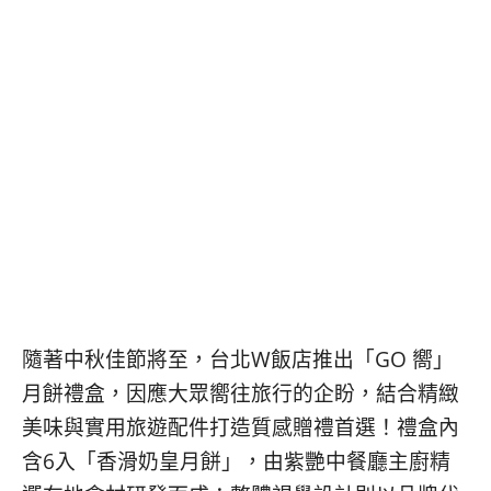
콩
の
숙
ホ
소
テ
추
ル
천
比
較
隨著中秋佳節將至，台北W飯店推出「GO 嚮」
月餅禮盒，因應大眾嚮往旅行的企盼，結合精緻
美味與實用旅遊配件打造質感贈禮首選！禮盒內
含6入「香滑奶皇月餅」，由紫艷中餐廳主廚精