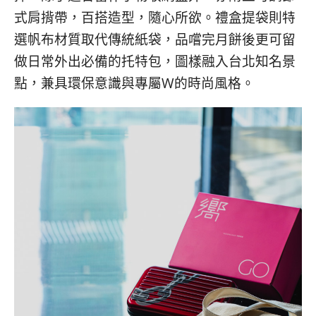
式肩揹帶，百搭造型，隨心所欲。禮盒提袋則特
選帆布材質取代傳統紙袋，品嚐完月餅後更可留
做日常外出必備的托特包，圖樣融入台北知名景
點，兼具環保意識與專屬W的時尚風格。