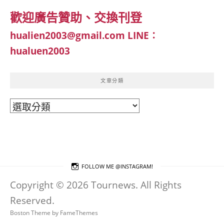
歡迎廣告贊助、交換刊登
hualien2003@gmail.com
LINE：
hualuen2003
文章分類
文
章
分
類
FOLLOW ME @INSTAGRAM!
Copyright © 2026 Tournews. All Rights
Reserved.
Boston Theme by
FameThemes