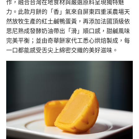
作，融合台灣在地食材與嚴選原料呈現獨特魅
力。此款月餅的「香」氣來自屏東四重溪農場天
然放牧生產的紅土鹹鴨蛋黃，再添加法國頂級依
思尼熟成發酵奶油帶出「滑」順口感，甜鹹風味
完美平衡；並由奇華餅家代工悉心烘焙製成，每
一口都能感受舌尖上綿密交織的美好滋味。