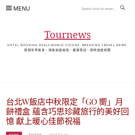
Skip
MENU
to
content
Tournews
HOTEL BOOKING DEALS,WORLD CUISINE, BREAKING TRAVEL NEWS.
發現世界美食、探索旅遊秘境，優惠資訊、即時旅遊新聞
去
飯
懶
YA
日
韓
泰
YA
English
한
日
旅
店
人
旅
本
國
國
美
Hotel
국
本
行
推
包
遊
旅
旅
旅
食
Guides
어
語
關
薦
景
遊
遊
遊
|
호
ホ
於
合
點
TourNews
텔
テ
我
集
合
추
ル
台北W飯店中秋限定「GO 嚮」月
集
천
宿
가
泊
餅禮盒 蘊含巧思珍藏旅行的美好回
이
ガ
憶 獻上暖心佳節祝福
드
イ
|
ド
NEWS
EDITOR
2023-07-04