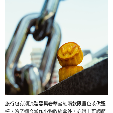
旅行包有潮流黯黑與奢華赭紅兩款限量色系供選
擇，除了適合當作小物收納盒外，亦附上可調節