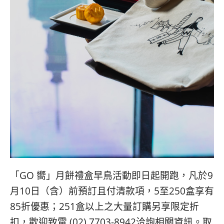
「GO 嚮」月餅禮盒早鳥活動即日起開跑，凡於9
月10日（含）前預訂且付清款項，5至250盒享有
85折優惠；251盒以上之大量訂購另享限定折
扣，歡迎致電 (02) 7703-8942洽詢相關資訊。取