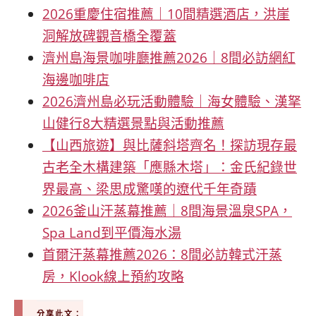
2026重慶住宿推薦｜10間精選酒店，洪崖
洞解放碑觀音橋全覆蓋
濟州島海景咖啡廳推薦2026｜8間必訪網紅
海邊咖啡店
2026濟州島必玩活動體驗｜海女體驗、漢拏
山健行8大精選景點與活動推薦
【山西旅遊】與比薩斜塔齊名！探訪現存最
古老全木構建築「應縣木塔」：金氏紀錄世
界最高、梁思成驚嘆的遼代千年奇蹟
2026釜山汗蒸幕推薦｜8間海景溫泉SPA，
Spa Land到平價海水湯
首爾汗蒸幕推薦2026：8間必訪韓式汗蒸
房，Klook線上預約攻略
分享此文：