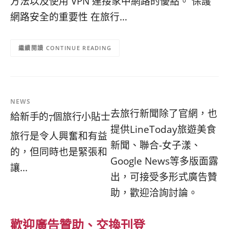
方法以及使用 VPN 連接家中網路的優點。 保護
콩
の
網路安全的重要性 在旅行…
숙
ホ
소
テ
추
ル
CONTINUE READING
천
比
較
NEWS
去旅行新聞除了官網，也
給新手的7個旅行小貼士
提供LineToday旅遊美食
旅行是令人興奮和有益
新聞、聯合-女子漾、
的，但同時也是緊張和
Google News等多版面露
讓...
出，可接受多形式廣告贊
助，歡迎洽詢討論。
歡迎廣告贊助、交換刊登