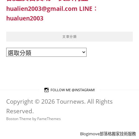
hualien2003@gmail.com
LINE：
hualuen2003
文章分類
文
章
分
類
FOLLOW ME @INSTAGRAM!
Copyright © 2026 Tournews. All Rights
Reserved.
Boston Theme by
FameThemes
Blogimove部落格搬家技術服務