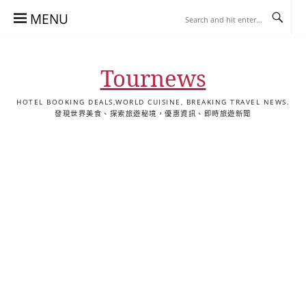
Skip
MENU
to
content
Tournews
HOTEL BOOKING DEALS,WORLD CUISINE, BREAKING TRAVEL NEWS.
發現世界美食、探索旅遊秘境，優惠資訊、即時旅遊新聞
去
飯
懶
YA
日
韓
泰
YA
English
한
日
旅
店
人
旅
本
國
國
美
Hotel
국
本
行
推
包
遊
旅
旅
旅
食
Guides
어
語
關
薦
景
遊
遊
遊
|
호
ホ
於
合
點
TourNews
텔
テ
我
集
合
추
ル
集
천
宿
가
泊
이
ガ
드
イ
|
ド