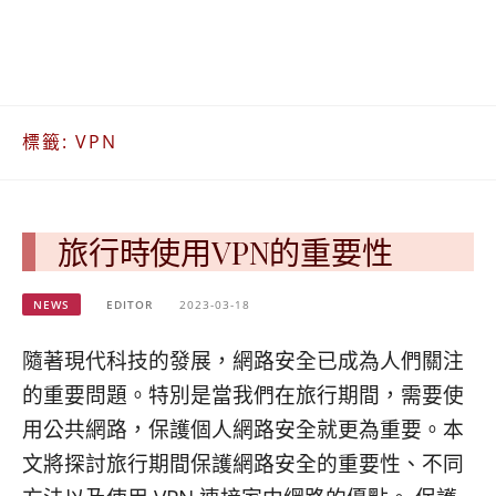
베
|
트
オ
남
ー
·
ス
일
ト
본
ラ
標籤:
VPN
·
リ
태
ア・
국
ニ
·
ュ
대
ー
旅行時使用VPN的重要性
만
ジ
·
ー
NEWS
EDITOR
2023-03-18
필
ラ
리
ン
隨著現代科技的發展，網路安全已成為人們關注
핀
ド・
·
太
的重要問題。特別是當我們在旅行期間，需要使
발
平
用公共網路，保護個人網路安全就更為重要。本
리
洋
·
諸
文將探討旅行期間保護網路安全的重要性、不同
홍
島