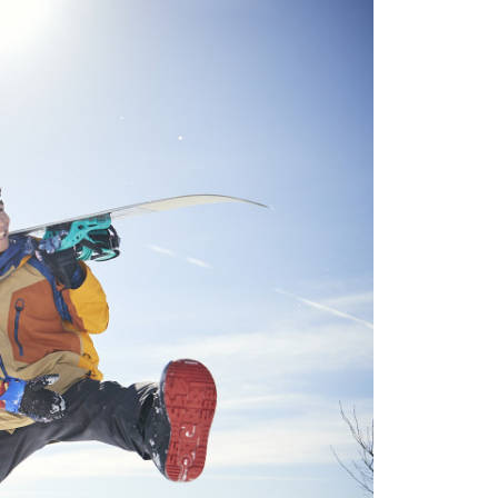
본
ラ
·
リ
태
ア・
국
ニ
·
ュ
대
ー
만
ジ
·
ー
필
ラ