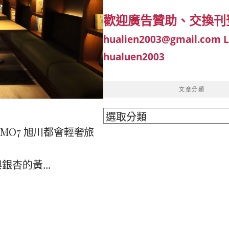
歡迎廣告贊助、交換刊
hualien2003@gmail.com
hualuen2003
文章分類
文
MO7 旭川都會輕奢旅
章
分
杏的黃...
類