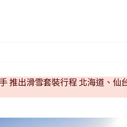
|
ド
베
|
트
オ
남
ー
·
ス
일
ト
본
ラ
·
リ
태
ア・
국
ニ
·
ュ
대
ー
聯手 推出滑雪套裝行程 北海道、仙
만
ジ
·
ー
필
ラ
리
ン
핀
ド・
·
太