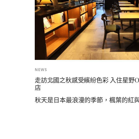
NEWS
走訪北國之秋感受繽紛色彩 入住星野O
店
秋天是日本最浪漫的季節，楓葉的紅與銀