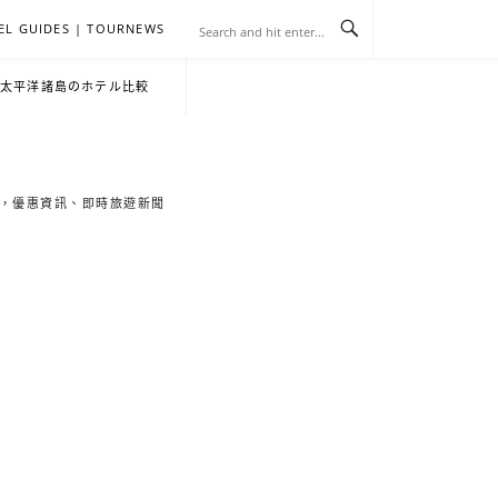
EL GUIDES | TOURNEWS
去
飯
懶
YA
日
韓
泰
YA
English
한
日
・太平洋諸島のホテル比較
旅
店
人
旅
本
國
國
美
Hotel
국
本
行
推
包
遊
旅
旅
旅
食
Guides
어
語
索旅遊秘境，優惠資訊、即時旅遊新聞
關
薦
景
遊
遊
遊
|
호
ホ
於
合
點
TourNews
텔
テ
我
集
合
추
ル
集
천
宿
가
泊