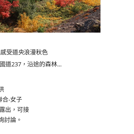
 感受道央浪漫秋色
道237，沿途的森林...
供
聯合-女子
版面露出，可接
詢討論。