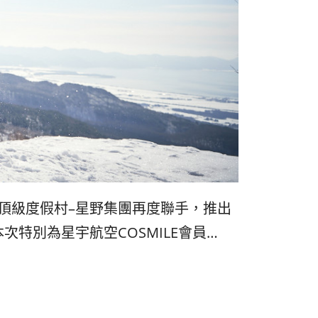
리
ン
핀
ド・
·
太
발
平
리
洋
頂級度假村–星野集團再度聯手，推出
·
諸
特別為星宇航空COSMILE會員…
홍
島
콩
の