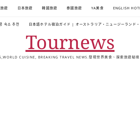
A旅遊
日本旅遊
韓國旅遊
泰國旅遊
YA美食
ENGLISH HOT
콩 숙소 추천
日本語ホテル宿泊ガイド | オーストラリア・ニュージーランド
Tournews
ALS,WORLD CUISINE, BREAKING TRAVEL NEWS.發現世界美食、探
去
飯
懶
YA
日
韓
泰
YA
English
한
日
旅
店
人
旅
本
國
國
美
Hotel
국
本
行
推
包
遊
旅
旅
旅
食
Guides
어
語
關
薦
景
遊
遊
遊
|
호
ホ
於
合
點
TourNews
텔
テ
我
集
合
추
ル
集
천
宿
가
泊
이
ガ
드
イ