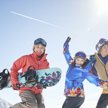
발
平
리
洋
·
諸
홍
島
콩
の
숙
ホ
소
テ
추
ル
천
比
較