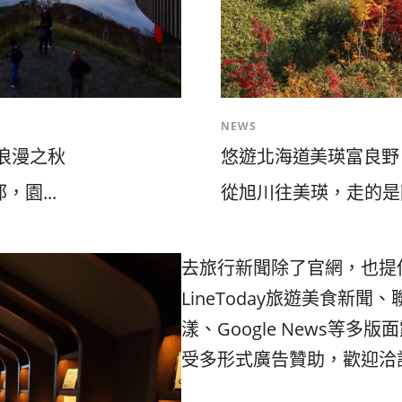
NEWS
U浪漫之秋
悠遊北海道美瑛富良野
園...
從旭川往美瑛，走的是國
去旅行新聞除了官網，也提
LineToday旅遊美食新聞、
漾、Google News等多
受多形式廣告贊助，歡迎洽