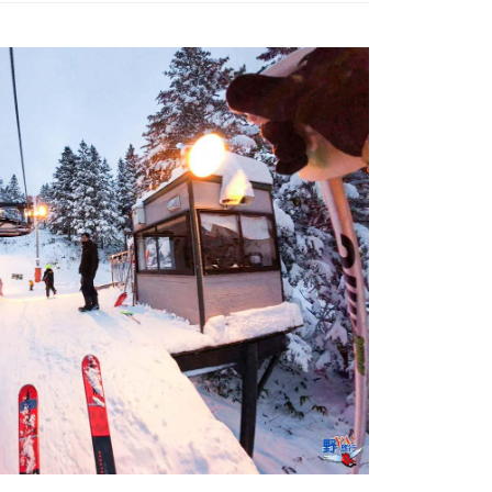
숙
ホ
소
テ
추
ル
천
比
較