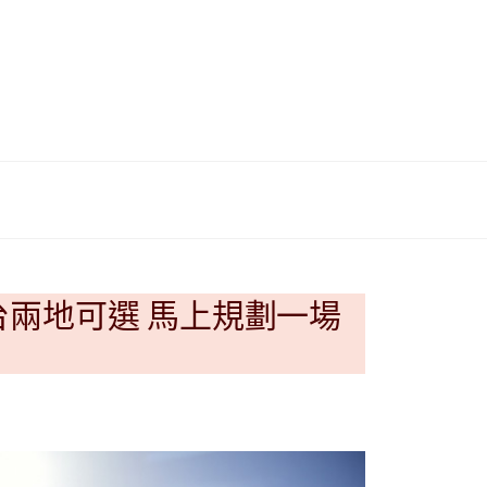
이
ガ
드
イ
|
ド
베
|
트
オ
台兩地可選 馬上規劃一場
남
ー
·
ス
일
ト