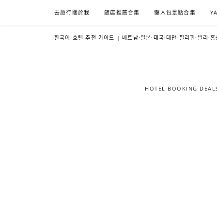
Skip
去旅行關於我
飯店推薦合集
懶人包景點合集
Y
to
content
한국어 호텔 추천 가이드 | 베트남·일본·태국·대만·필리핀·발리·홍
HOTEL BOOKING DE