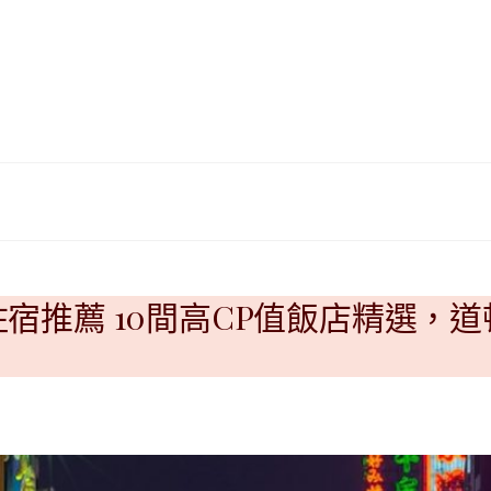
|
ド
베
|
트
オ
남
ー
·
ス
일
ト
본
ラ
·
リ
태
ア・
국
ニ
·
ュ
대
ー
堀住宿推薦 10間高CP值飯店精選
만
ジ
·
ー
필
ラ
리
ン
핀
ド・
·
太