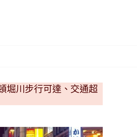
이
ガ
드
イ
|
ド
베
|
트
オ
，道頓堀川步行可達、交通超
남
ー
·
ス
일
ト