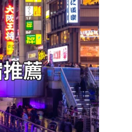
본
ラ
·
リ
태
ア・
국
ニ
·
ュ
대
ー
만
ジ
·
ー
필
ラ