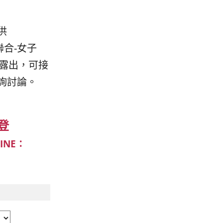
供
聯合-女子
版面露出，可接
詢討論。
登
LINE：