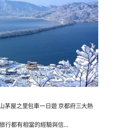
숙
ホ
소
テ
추
ル
천
比
較
山茅屋之里包車一日遊 京都府三大熱
行都有相當的經驗與信...