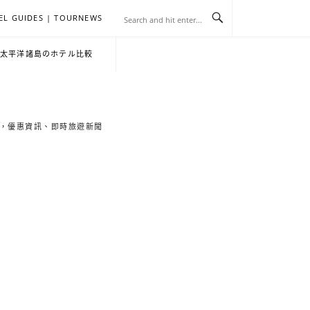
EL GUIDES | TOURNEWS
去
飯
懶
YA
日
韓
泰
YA
English
한
日
・太平洋諸島のホテル比較
旅
店
人
旅
本
國
國
美
Hotel
국
本
行
推
包
遊
旅
旅
旅
食
Guides
어
語
索旅遊秘境，優惠資訊、即時旅遊新聞
關
薦
景
遊
遊
遊
|
호
ホ
於
合
點
TourNews
텔
テ
我
集
合
추
ル
集
천
宿
가
泊