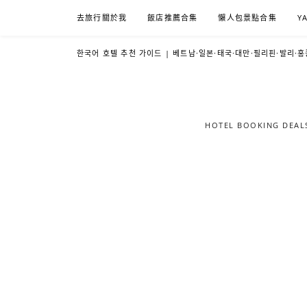
Skip
去旅行關於我
飯店推薦合集
懶人包景點合集
Y
to
content
한국어 호텔 추천 가이드 | 베트남·일본·태국·대만·필리핀·발리·홍
HOTEL BOOKING DE