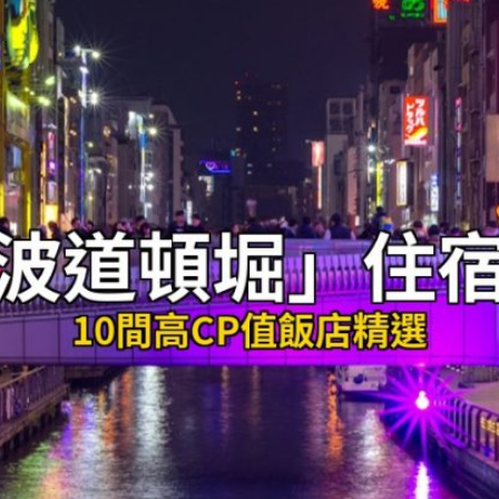
발
平
리
洋
·
諸
홍
島
콩
の
숙
ホ
소
テ
추
ル
천
比
較