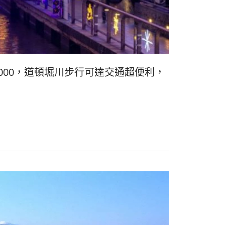
리
ン
핀
ド・
·
太
-4,000，道頓堀川步行可達交通超便利，
발
平
리
洋
·
諸
홍
島
콩
の