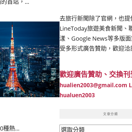
首站，...
去旅行新聞除了官網，也提
LineToday旅遊美食新聞、
漾、Google News等多
受多形式廣告贊助，歡迎洽
歡迎廣告贊助、交換刊
hualien2003@gmail.com
hualuen2003
文章分類
熱...
文