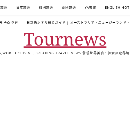
A旅遊
日本旅遊
韓國旅遊
泰國旅遊
YA美食
ENGLISH HOT
콩 숙소 추천
日本語ホテル宿泊ガイド | オーストラリア・ニュージーランド
Tournews
ALS,WORLD CUISINE, BREAKING TRAVEL NEWS.發現世界美食、探
去
飯
懶
YA
日
韓
泰
YA
English
한
日
旅
店
人
旅
本
國
國
美
Hotel
국
本
行
推
包
遊
旅
旅
旅
食
Guides
어
語
關
薦
景
遊
遊
遊
|
호
ホ
於
合
點
TourNews
텔
テ
我
集
合
추
ル
集
천
宿
가
泊
이
ガ
드
イ