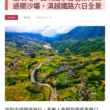
베
|
過關沙壩，滇越鐵路六日全景
트
オ
남
ー
·
ス
NEWS
MIMI
2026-07-13
일
ト
본
ラ
·
リ
태
ア・
국
ニ
·
ュ
대
ー
만
ジ
·
ー
필
ラ
리
ン
핀
ド・
·
太
발
平
리
洋
·
諸
홍
島
說到中越跨境旅行，多數人會想到廣西東興口