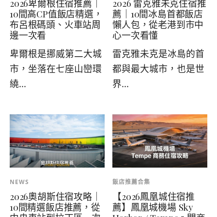
2026卑爾根住宿推薦｜
2026 雷克雅未克住宿推
10間高CP值飯店精選，
薦｜10間冰島首都飯店
布呂根碼頭、火車站周
懶人包，從老港到市中
邊一次看
心一次看懂
卑爾根是挪威第二大城
雷克雅未克是冰島的首
市，坐落在七座山巒環
都與最大城市，也是世
繞...
界...
NEWS
飯店推薦合集
2026奧胡斯住宿攻略｜
【2026鳳凰城住宿推
10間精選飯店推薦，從
薦】鳳凰城機場 Sky