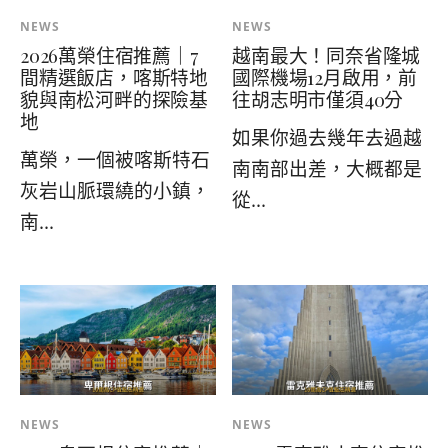
NEWS
NEWS
2026萬榮住宿推薦｜7
越南最大！同奈省隆城
間精選飯店，喀斯特地
國際機場12月啟用，前
貌與南松河畔的探險基
往胡志明市僅須40分
地
如果你過去幾年去過越
萬榮，一個被喀斯特石
南南部出差，大概都是
灰岩山脈環繞的小鎮，
從...
南...
NEWS
NEWS