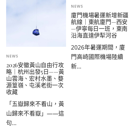
NEWS
廈門機場暑運新增新疆
航線｜東航廈門—西安
—伊寧每日一班，東南
沿海直達伊犁河谷
2026年暑運期間，廈
門高崎國際機場陸續
NEWS
2026安徽黃山自由行攻
新...
略｜杭州出發5日——黃
山雲海、宏村水墨、婺
源篁嶺、屯溪老街一次
收藏
「五嶽歸來不看山，黃
山歸來不看嶽」——這
句...