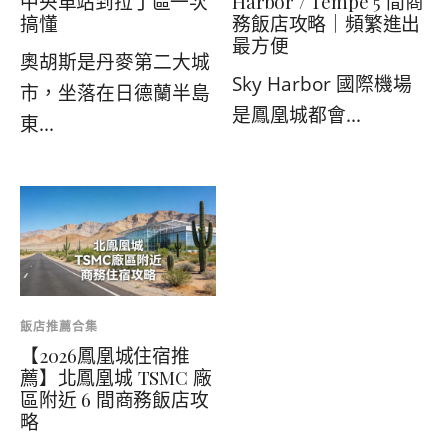
中央車站到拉丁區一次
Harbor / Tempe 5 間商
搞懂
務飯店攻略｜頻繁進出
最方便
奧胡斯是丹麥第二大城
Sky Harbor 國際機場
市，坐落在日德蘭半島
是鳳凰城都會...
東...
飯店推薦合集
【2026鳳凰城住宿推
薦】北鳳凰城 TSMC 廠
區附近 6 間商務飯店攻
略