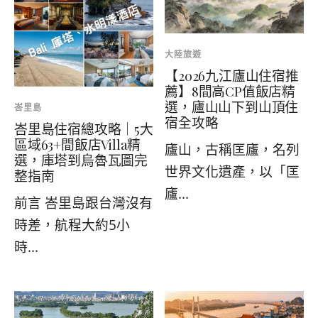
大陸旅遊
【2026九江廬山住宿推
薦】8間高CP值飯店精
選，廬山山下到山頂住
峇里島
宿全攻略
峇里島住宿總攻略｜5大
區域63+間飯店Villa精
廬山，古稱匡廬，名列
選，庫塔到烏魯瓦圖完
世界文化遺產，以「匡
整指南
廬...
前言 峇里島跟台灣沒有
時差，航程大約5小
時...