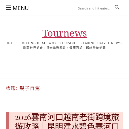
Skip
MENU
to
content
Tournews
HOTEL BOOKING DEALS,WORLD CUISINE, BREAKING TRAVEL NEWS.
發現世界美食、探索旅遊秘境，優惠資訊、即時旅遊新聞
去
飯
懶
YA
日
韓
泰
YA
English
한
日
旅
店
人
旅
本
國
國
美
Hotel
국
本
行
推
包
遊
旅
旅
旅
食
Guides
어
語
關
薦
景
遊
遊
遊
|
호
ホ
於
合
點
TourNews
텔
テ
標籤:
親子自駕
我
集
合
추
ル
集
천
宿
가
泊
이
ガ
2026雲南河口越南老街跨境旅
드
イ
|
ド
遊攻略｜昆明建水碧色寨河口