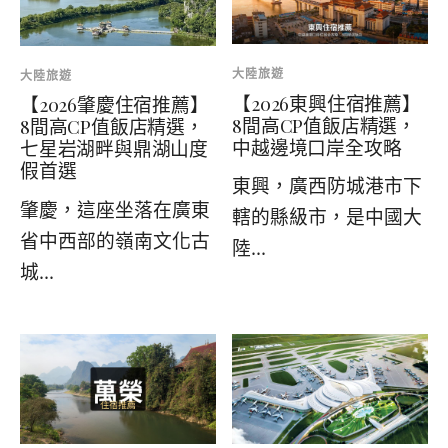
大陸旅遊
大陸旅遊
【2026東興住宿推薦】
【2026肇慶住宿推薦】
8間高CP值飯店精選，
8間高CP值飯店精選，
中越邊境口岸全攻略
七星岩湖畔與鼎湖山度
假首選
東興，廣西防城港市下
肇慶，這座坐落在廣東
轄的縣級市，是中國大
省中西部的嶺南文化古
陸...
城...