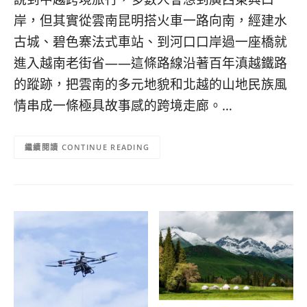
콩
の
岸，但其實從雲南昆明搭火車一路向南，經建水
숙
ホ
소
テ
古城、碧色寨法式車站、到河口口岸過一座橋就
추
ル
進入越南老街省——這條路線沿著百年滇越鐵路
천
比
的蹤跡，把雲南的多元地貌和北越的山地民族風
較
情串成一條極具故事感的跨境走廊。…
CONTINUE READING