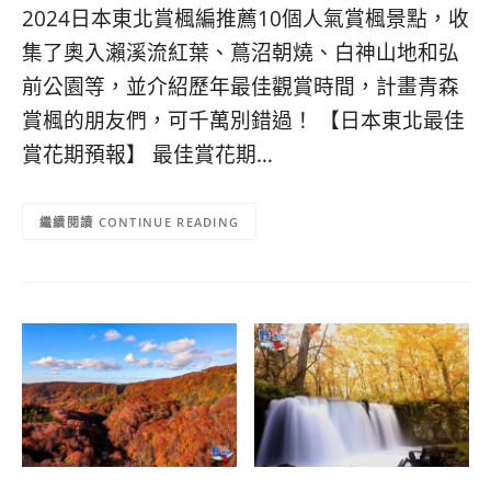
콩
の
2024日本東北賞楓編推薦10個人氣賞楓景點，收
숙
ホ
集了奧入瀨溪流紅葉、蔦沼朝燒、白神山地和弘
소
テ
前公園等，並介紹歷年最佳觀賞時間，計畫青森
추
ル
천
比
賞楓的朋友們，可千萬別錯過！ 【日本東北最佳
較
賞花期預報】 最佳賞花期…
CONTINUE READING