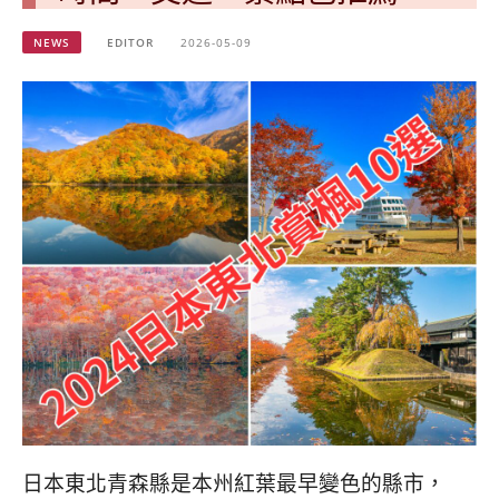
베
|
트
オ
NEWS
EDITOR
2026-05-09
남
ー
·
ス
일
ト
본
ラ
·
リ
태
ア・
국
ニ
·
ュ
대
ー
만
ジ
·
ー
필
ラ
리
ン
핀
ド・
·
太
발
平
리
洋
·
諸
日本東北青森縣是本州紅葉最早變色的縣市，
홍
島