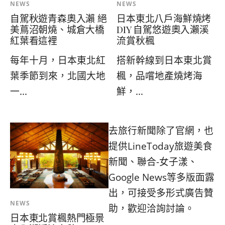
NEWS
NEWS
自駕秋遊青森奧入瀨 絕
日本東北八戶海鮮燒烤
美蔦沼朝燒、城倉大橋
DIY 自駕悠遊奧入瀨溪
紅葉看這裡
流賞秋楓
每年十月，日本東北紅
搭新幹線到日本東北賞
葉季節到來，北國大地
楓，品嚐地產燒烤海
一...
鮮，...
去旅行新聞除了官網，也
提供LineToday旅遊美食
新聞、聯合-女子漾、
Google News等多版面露
出，可接受多形式廣告贊
NEWS
助，歡迎洽詢討論。
日本東北賞楓熱門極景