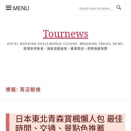
Skip
MENU
to
content
Tournews
HOTEL BOOKING DEALS,WORLD CUISINE, BREAKING TRAVEL NEWS.
發現世界美食、探索旅遊秘境，優惠資訊、即時旅遊新聞
去
飯
懶
YA
日
韓
泰
YA
English
한
日
旅
店
人
旅
本
國
國
美
Hotel
국
本
行
推
包
遊
旅
旅
旅
食
Guides
어
語
關
薦
景
遊
遊
遊
|
호
ホ
於
合
點
TourNews
텔
テ
標籤:
蔦沼朝燒
我
集
合
추
ル
集
천
宿
가
泊
이
ガ
日本東北青森賞楓懶人包 最佳
드
イ
|
ド
時間、交通、景點色推薦