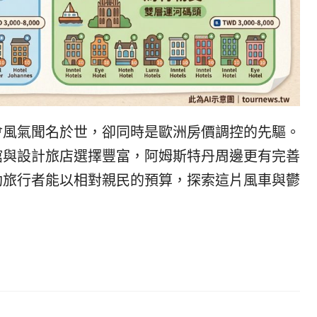
발
平
리
洋
·
諸
홍
島
콩
の
숙
ホ
소
テ
추
ル
會風氣聞名於世，卻同時是歐洲房價調控的先驅。
천
比
較
館與設計旅店選擇豐富，阿姆斯特丹周邊更有完善
助旅行者能以相對親民的預算，探索這片風車與鬱