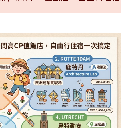
|
ド
베
|
트
オ
남
ー
·
ス
일
ト
본
ラ
·
リ
태
ア・
국
ニ
·
ュ
대
ー
만
ジ
·
ー
필
ラ
리
ン
핀
ド・
·
太