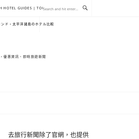
H HOTEL GUIDES | TOURNEWS
去
飯
懶
YA
日
韓
泰
YA
English
한
日
ランド・太平洋諸島のホテル比較
旅
店
人
旅
本
國
國
美
Hotel
국
本
行
推
包
遊
旅
旅
旅
食
Guides
어
語
索旅遊秘境，優惠資訊、即時旅遊新聞
關
薦
景
遊
遊
遊
|
호
ホ
於
合
點
TourNews
텔
テ
我
集
合
추
ル
集
천
宿
去旅行新聞除了官網，也提供
가
泊