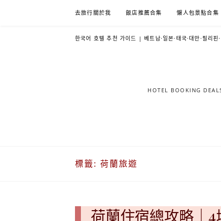
Skip
去旅行關於我
飯店推薦合集
懶人包景點合集
to
content
한국어 호텔 추천 가이드 | 베트남·일본·태국·대만·필리핀
HOTEL BOOKING DE
標籤:
荷蘭旅遊
荷蘭住宿總攻略｜4