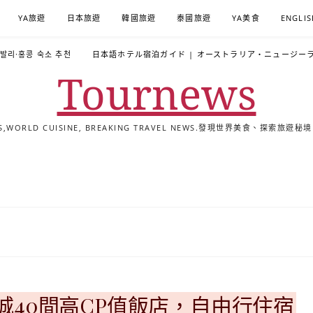
YA旅遊
日本旅遊
韓國旅遊
泰國旅遊
YA美食
ENGLIS
·발리·홍콩 숙소 추천
日本語ホテル宿泊ガイド | オーストラリア・ニュージー
Tournews
ALS,WORLD CUISINE, BREAKING TRAVEL NEWS.發現世界美食、探
去
飯
懶
YA
日
韓
泰
YA
English
한
日
旅
店
人
旅
本
國
國
美
Hotel
국
本
行
推
包
遊
旅
旅
旅
食
Guides
어
語
關
薦
景
遊
遊
遊
|
호
ホ
於
合
點
TourNews
텔
テ
我
集
合
추
ル
集
천
宿
가
泊
이
ガ
城40間高CP值飯店，自由行住宿
드
イ