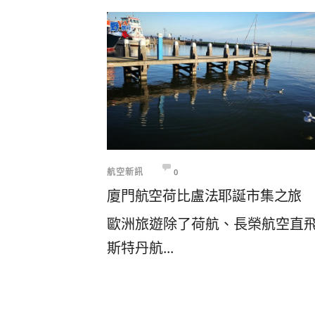
航空新訊
0
廈門航空荷比盧法耶誕市集之旅
歐洲旅遊除了荷航、長榮航空直
斯特丹航...