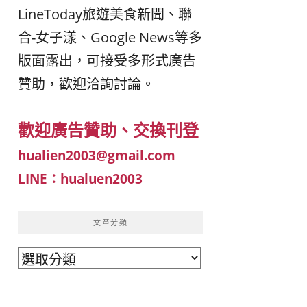
LineToday旅遊美食新聞、聯
이
ガ
合-女子漾、Google News等多
版面露出，可接受多形式廣告
드
イ
贊助，歡迎洽詢討論。
|
ド
歡迎廣告贊助、交換刊登
베
|
hualien2003@gmail.com
트
オ
LINE：hualuen2003
남
ー
文章分類
·
ス
文
章
일
ト
分