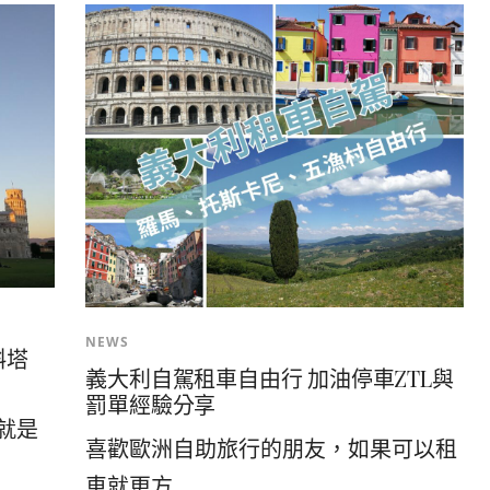
NEWS
斜塔
義大利自駕租車自由行 加油停車ZTL與
罰單經驗分享
就是
喜歡歐洲自助旅行的朋友，如果可以租
車就更方...