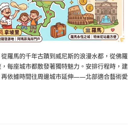
발
平
리
洋
·
諸
홍
島
콩
の
숙
ホ
소
テ
추
ル
，從羅馬的千年古蹟到威尼斯的浪漫水都，從佛羅
천
比
較
流，每座城市都散發著獨特魅力。安排行程時，建
，再依據時間往周邊城市延伸——北部適合藝術愛