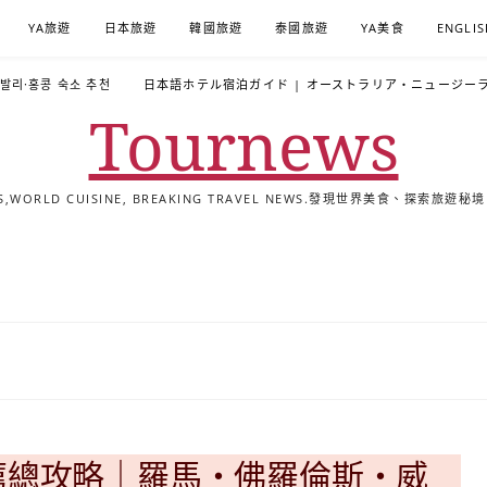
YA旅遊
日本旅遊
韓國旅遊
泰國旅遊
YA美食
ENGLIS
·발리·홍콩 숙소 추천
日本語ホテル宿泊ガイド | オーストラリア・ニュージー
Tournews
ALS,WORLD CUISINE, BREAKING TRAVEL NEWS.發現世界美食、探
去
飯
懶
YA
日
韓
泰
YA
English
한
日
旅
店
人
旅
本
國
國
美
Hotel
국
本
行
推
包
遊
旅
旅
旅
食
Guides
어
語
關
薦
景
遊
遊
遊
|
호
ホ
於
合
點
TourNews
텔
テ
我
集
合
추
ル
集
천
宿
가
泊
이
ガ
推薦總攻略｜羅馬・佛羅倫斯・威
드
イ