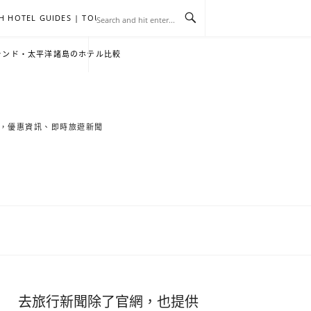
H HOTEL GUIDES | TOURNEWS
去
飯
懶
YA
日
韓
泰
YA
English
한
日
ランド・太平洋諸島のホテル比較
旅
店
人
旅
本
國
國
美
Hotel
국
本
行
推
包
遊
旅
旅
旅
食
Guides
어
語
索旅遊秘境，優惠資訊、即時旅遊新聞
關
薦
景
遊
遊
遊
|
호
ホ
於
合
點
TourNews
텔
テ
我
集
合
추
ル
集
천
宿
去旅行新聞除了官網，也提供
가
泊