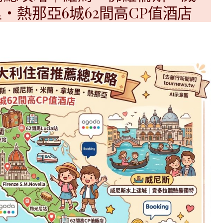
|
ド
・熱那亞6城62間高CP值酒店
베
|
트
オ
남
ー
·
ス
일
ト
본
ラ
·
リ
태
ア・
국
ニ
·
ュ
대
ー
만
ジ
·
ー
필
ラ
리
ン
핀
ド・
·
太