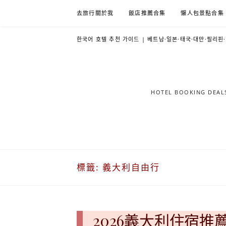
Skip
去旅行關於我
飯店推薦合集
懶人包景點合集
to
content
한국어 호텔 추천 가이드 | 베트남·일본·태국·대만·필리핀
HOTEL BOOKING DE
標籤:
義大利自由行
2026義大利住宿