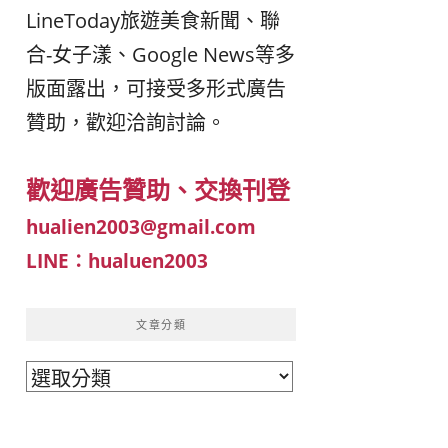
LineToday旅遊美食新聞、聯
이
ガ
合-女子漾、Google News等多
版面露出，可接受多形式廣告
드
イ
贊助，歡迎洽詢討論。
|
ド
歡迎廣告贊助、交換刊登
베
|
hualien2003@gmail.com
트
オ
LINE：hualuen2003
남
ー
文章分類
·
ス
文
章
일
ト
分