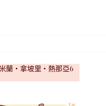
이
ガ
드
イ
|
ド
베
|
트
オ
・米蘭・拿坡里・熱那亞6
남
ー
·
ス
일
ト