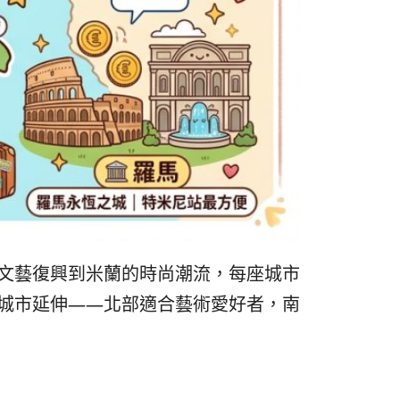
리
ン
핀
ド・
·
太
발
平
리
洋
·
諸
文藝復興到米蘭的時尚潮流，每座城市
城市延伸——北部適合藝術愛好者，南
홍
島
콩
の