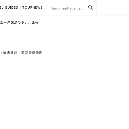
EL GUIDES | TOURNEWS
去
飯
懶
YA
日
韓
泰
YA
English
한
日
・太平洋諸島のホテル比較
旅
店
人
旅
本
國
國
美
Hotel
국
本
行
推
包
遊
旅
旅
旅
食
Guides
어
語
索旅遊秘境，優惠資訊、即時旅遊新聞
關
薦
景
遊
遊
遊
|
호
ホ
於
合
點
TourNews
텔
テ
我
集
合
추
ル
集
천
宿
가
泊