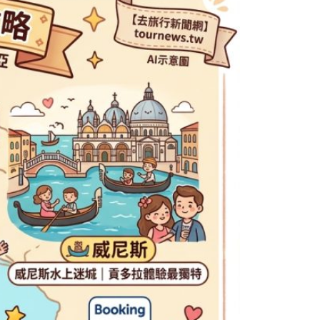
본
ラ
·
リ
태
ア・
국
ニ
·
ュ
대
ー
만
ジ
·
ー
필
ラ