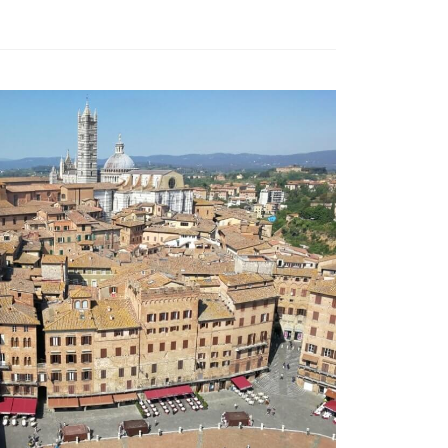
숙
ホ
소
テ
추
ル
천
比
較