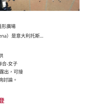
扇形廣場
na）是意大利托斯...
供
聯合-女子
版面露出，可接
詢討論。
登