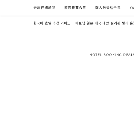
Skip
去旅行關於我
飯店推薦合集
懶人包景點合集
Y
to
content
한국어 호텔 추천 가이드 | 베트남·일본·태국·대만·필리핀·발리·홍
HOTEL BOOKING DE