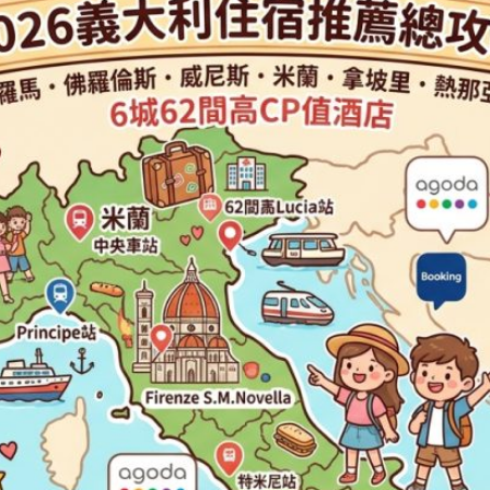
발
平
리
洋
·
諸
홍
島
콩
の
숙
ホ
소
テ
추
ル
천
比
較