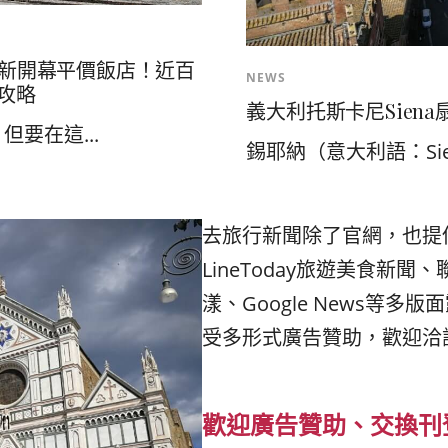
2間新開幕平價飯店！近百
NEWS
值攻略
義大利托斯卡尼Siena
要在這...
錫耶納（意大利語：Sie
去旅行新聞除了官網，也提
LineToday旅遊美食新聞、
漾、Google News等多
受多形式廣告贊助，歡迎洽
歡迎廣告贊助、交換刊