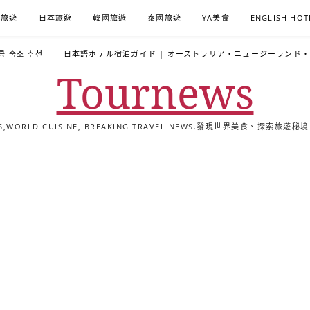
A旅遊
日本旅遊
韓國旅遊
泰國旅遊
YA美食
ENGLISH HOT
콩 숙소 추천
日本語ホテル宿泊ガイド | オーストラリア・ニュージーランド
Tournews
ALS,WORLD CUISINE, BREAKING TRAVEL NEWS.發現世界美食、探
去
飯
懶
YA
日
韓
泰
YA
English
한
日
旅
店
人
旅
本
國
國
美
Hotel
국
本
行
推
包
遊
旅
旅
旅
食
Guides
어
語
關
薦
景
遊
遊
遊
|
호
ホ
於
合
點
TourNews
텔
テ
我
集
合
추
ル
集
천
宿
가
泊
이
ガ
드
イ