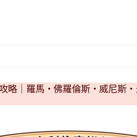
|
ド
베
|
트
オ
남
ー
·
ス
일
ト
본
ラ
·
リ
태
ア・
국
ニ
·
ュ
대
ー
薦總攻略｜羅馬・佛羅倫斯・威尼斯
만
ジ
·
ー
필
ラ
리
ン
핀
ド・
·
太