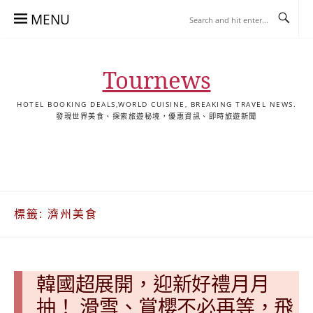
Skip
MENU
to
content
Tournews
HOTEL BOOKING DEALS,WORLD CUISINE, BREAKING TRAVEL NEWS.
發現世界美食、探索旅遊秘境，優惠資訊、即時旅遊新聞
去
飯
懶
YA
日
韓
泰
YA
English
한
日
旅
店
人
旅
本
國
國
美
Hotel
국
本
行
推
包
遊
旅
旅
旅
食
Guides
어
語
關
薦
景
遊
遊
遊
|
호
ホ
於
合
點
TourNews
텔
テ
標籤:
濟州美食
我
集
合
추
ル
集
천
宿
가
泊
이
ガ
韓國超展開，迎新好禮月月
드
イ
|
ド
抽！ 滑雪、賞櫻不必再等，飛