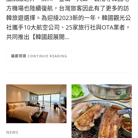
콩
の
方機場也陸續復航，台灣旅客因此有了更多的訪
숙
ホ
소
テ
韓旅遊選擇。為迎接2023新的一年，韓國觀光公
추
ル
社攜手10大航空公司、25家旅行社與OTA業者，
천
比
共同推出【韓國超展開…
較
CONTINUE READING
NEWS