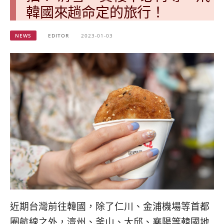
베
|
韓國來趟命定的旅行！
트
オ
남
ー
·
ス
NEWS
EDITOR
2023-01-03
일
ト
본
ラ
·
リ
태
ア・
국
ニ
·
ュ
대
ー
만
ジ
·
ー
필
ラ
리
ン
핀
ド・
·
太
발
平
리
洋
近期台灣前往韓國，除了仁川、金浦機場等首都
·
諸
홍
島
圈航線之外，濟州、釜山、大邱、襄陽等韓國地