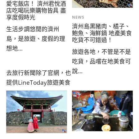
愛宅飯店！ 濟州君悅酒
店吃喝玩樂購物皆具 盡
享度假時光
NEWS
濟州島黑豬肉、橘子、
生活步調悠閒的濟州
鮑魚、海鮮鍋 地產美食
島，是旅遊、度假的理
吃貨不可錯過！
想地...
旅遊各地，不管是不是
吃貨，品嚐在地美食可
說...
去旅行新聞除了官網，也
提供LineToday旅遊美食