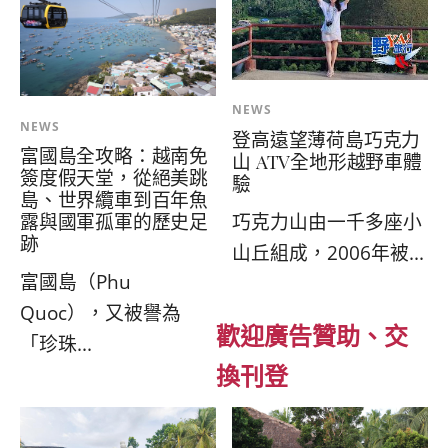
NEWS
NEWS
登高遠望薄荷島巧克力
富國島全攻略：越南免
山 ATV全地形越野車體
簽度假天堂，從絕美跳
驗
島、世界纜車到百年魚
巧克力山由一千多座小
露與國軍孤軍的歷史足
跡
山丘組成，2006年被...
富國島（Phu
Quoc），又被譽為
歡迎廣告贊助、交
「珍珠...
換刊登