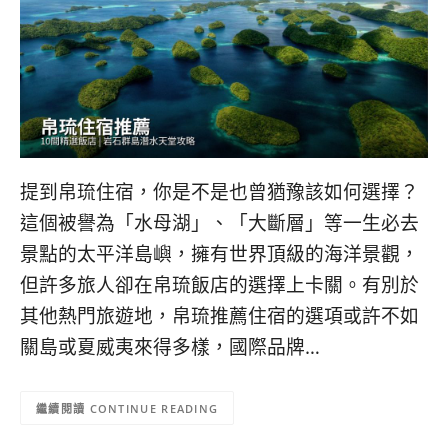
콩
の
숙
ホ
소
テ
추
ル
천
比
較
提到帛琉住宿，你是不是也曾猶豫該如何選擇？
這個被譽為「水母湖」、「大斷層」等一生必去
景點的太平洋島嶼，擁有世界頂級的海洋景觀，
但許多旅人卻在帛琉飯店的選擇上卡關。有別於
其他熱門旅遊地，帛琉推薦住宿的選項或許不如
關島或夏威夷來得多樣，國際品牌…
CONTINUE READING