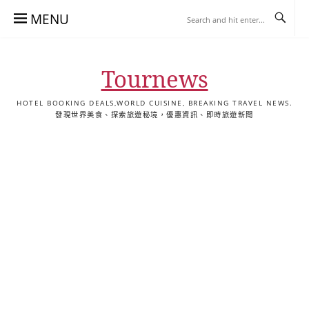
Skip
MENU
to
content
Tournews
HOTEL BOOKING DEALS,WORLD CUISINE, BREAKING TRAVEL NEWS.
發現世界美食、探索旅遊秘境，優惠資訊、即時旅遊新聞
去
飯
懶
YA
日
韓
泰
YA
English
한
日
旅
店
人
旅
本
國
國
美
Hotel
국
本
行
推
包
遊
旅
旅
旅
食
Guides
어
語
關
薦
景
遊
遊
遊
|
호
ホ
於
合
點
TourNews
텔
テ
我
集
合
추
ル
集
천
宿
가
泊
이
ガ
드
イ
|
ド