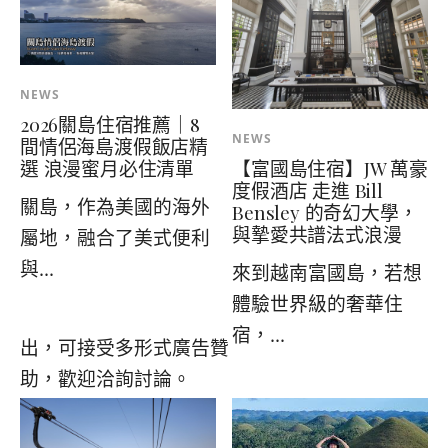
NEWS
2026關島住宿推薦｜8
NEWS
間情侶海島渡假飯店精
【富國島住宿】JW 萬豪
選 浪漫蜜月必住清單
度假酒店 走進 Bill
關島，作為美國的海外
Bensley 的奇幻大學，
與摯愛共譜法式浪漫
屬地，融合了美式便利
與...
來到越南富國島，若想
體驗世界級的奢華住
宿，...
出，可接受多形式廣告贊
助，歡迎洽詢討論。