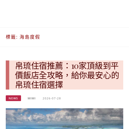
베
|
트
オ
남
ー
·
ス
일
ト
본
ラ
標籤:
海島度假
·
リ
태
ア・
국
ニ
·
ュ
대
ー
帛琉住宿推薦：10家頂級到平
만
ジ
價飯店全攻略，給你最安心的
·
ー
필
ラ
帛琉住宿選擇
리
ン
핀
ド・
NEWS
MIMI
2026-07-28
·
太
발
平
리
洋
·
諸
홍
島