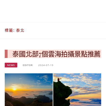
베
|
트
オ
남
ー
·
ス
일
ト
본
ラ
標籤:
泰北
·
リ
태
ア・
국
ニ
·
ュ
대
ー
泰國北部7個雲海拍攝景點推薦
만
ジ
·
ー
NEWS
EDITOR
2024-07-19
필
ラ
리
ン
핀
ド・
·
太
발
平
리
洋
·
諸
홍
島