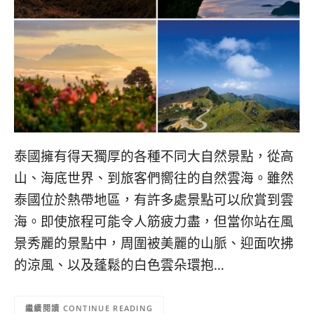
콩
の
숙
ホ
소
テ
추
ル
천
比
較
泰國擁有得天獨厚的各種不同大自然景點，從高
山、海底世界、到旅客們嚮往的自然雲海。雖然
泰國位於熱帶地區，有許多處景點可以欣賞到雲
海。即使旅程可能令人筋疲力盡，但當你站在風
景秀麗的景點中，周圍被美麗的山脈、迎面吹拂
的涼風、以及蓬鬆的白色雲朵環抱…
CONTINUE READING