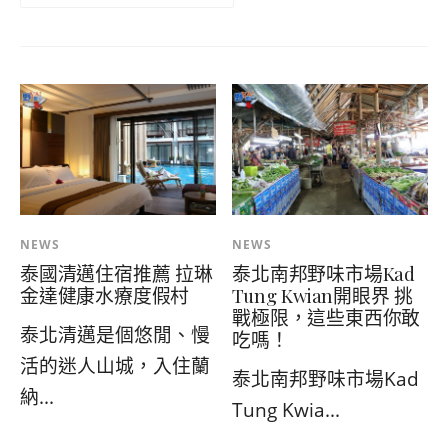
NEWS
NEWS
泰國清邁住宿推薦 拉琳
泰北南邦野味市場Kad
金達健康水療度假村
Tung Kwian開眼界 挑
戰極限，這些東西你敢
泰北清邁是個悠閒、慢
吃嗎！
活的迷人山城，入住蘭
泰北南邦野味市場Kad
納...
Tung Kwia...