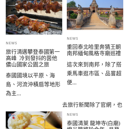
NEWS
NEWS
重回泰北哈里奔猜王朝
旅行清邁攀登泰國第一
南邦緬甸風格寺廟巡禮
高峰 冷到發抖的茵他
這次來到南邦，除了搭
儂山國家公園之旅
乘馬車逛市區、品嘗超
泰國國境以平原、海
便...
島、河流沖積扇等地形
為主...
去旅行新聞除了官網，也
NEWS
泰國清萊 龍坤寺(白廟)