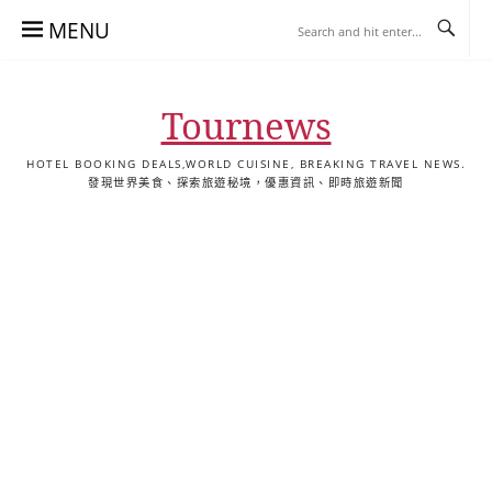
Skip
MENU
to
content
Tournews
HOTEL BOOKING DEALS,WORLD CUISINE, BREAKING TRAVEL NEWS.
發現世界美食、探索旅遊秘境，優惠資訊、即時旅遊新聞
去
飯
懶
YA
日
韓
泰
YA
English
한
日
旅
店
人
旅
本
國
國
美
Hotel
국
本
行
推
包
遊
旅
旅
旅
食
Guides
어
語
關
薦
景
遊
遊
遊
|
호
ホ
於
合
點
TourNews
텔
テ
我
集
合
추
ル
集
천
宿
가
泊
이
ガ
드
イ
|
ド