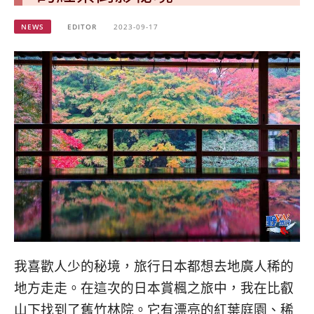
베
|
트
オ
NEWS
EDITOR
2023-09-17
남
ー
·
ス
일
ト
본
ラ
·
リ
태
ア・
국
ニ
·
ュ
대
ー
만
ジ
·
ー
필
ラ
리
ン
핀
ド・
·
太
발
平
我喜歡人少的秘境，旅行日本都想去地廣人稀的
리
洋
地方走走。在這次的日本賞楓之旅中，我在比叡
·
諸
홍
島
山下找到了舊竹林院。它有漂亮的紅葉庭園、稀