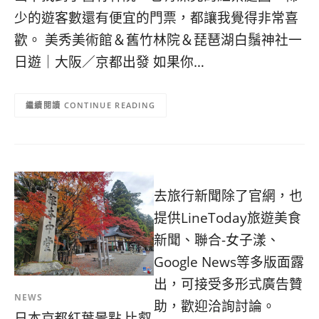
콩
の
少的遊客數還有便宜的門票，都讓我覺得非常喜
숙
ホ
歡。 美秀美術館＆舊竹林院＆琵琶湖白鬚神社一
소
テ
추
ル
日遊｜大阪／京都出發 如果你…
천
比
較
CONTINUE READING
去旅行新聞除了官網，也
提供LineToday旅遊美食
新聞、聯合-女子漾、
Google News等多版面露
出，可接受多形式廣告贊
NEWS
助，歡迎洽詢討論。
日本京都紅葉景點 比叡