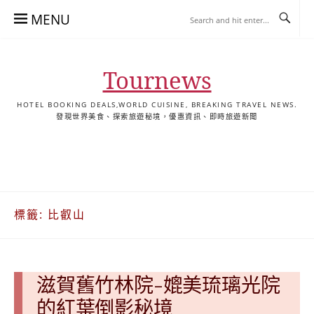
Skip
MENU
to
content
Tournews
HOTEL BOOKING DEALS,WORLD CUISINE, BREAKING TRAVEL NEWS.
發現世界美食、探索旅遊秘境，優惠資訊、即時旅遊新聞
去
飯
懶
YA
日
韓
泰
YA
English
한
日
旅
店
人
旅
本
國
國
美
Hotel
국
本
行
推
包
遊
旅
旅
旅
食
Guides
어
語
關
薦
景
遊
遊
遊
|
호
ホ
於
合
點
TourNews
텔
テ
標籤:
比叡山
我
集
合
추
ル
集
천
宿
가
泊
이
ガ
滋賀舊竹林院-媲美琉璃光院
드
イ
|
ド
的紅葉倒影秘境