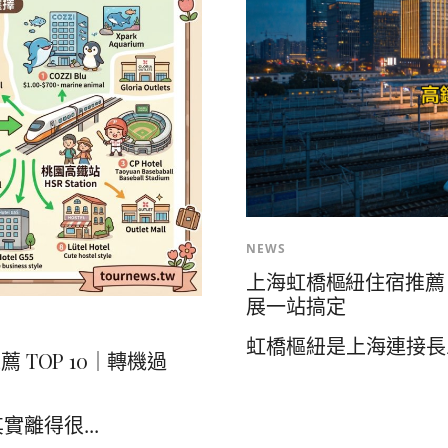
NEWS
上海虹橋樞紐住宿推薦
展一站搞定
虹橋樞紐是上海連接長三
 TOP 10｜轉機過
離得很...