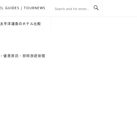
EL GUIDES | TOURNEWS
去
飯
懶
YA
日
韓
泰
YA
English
한
日
・太平洋諸島のホテル比較
旅
店
人
旅
本
國
國
美
Hotel
국
本
行
推
包
遊
旅
旅
旅
食
Guides
어
語
索旅遊秘境，優惠資訊、即時旅遊新聞
關
薦
景
遊
遊
遊
|
호
ホ
於
合
點
TourNews
텔
テ
我
集
合
추
ル
集
천
宿
가
泊