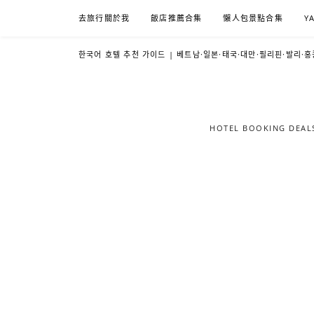
Skip
去旅行關於我
飯店推薦合集
懶人包景點合集
Y
to
content
한국어 호텔 추천 가이드 | 베트남·일본·태국·대만·필리핀·발리·홍
HOTEL BOOKING DE