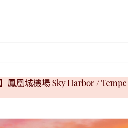
|
ド
베
|
트
オ
남
ー
·
ス
일
ト
본
ラ
·
リ
태
ア・
국
ニ
·
ュ
대
ー
凰城機場 Sky Harbor / Tem
만
ジ
·
ー
필
ラ
리
ン
핀
ド・
·
太