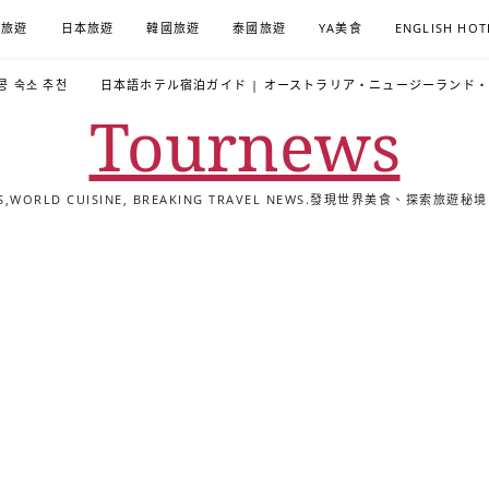
A旅遊
日本旅遊
韓國旅遊
泰國旅遊
YA美食
ENGLISH HOT
콩 숙소 추천
日本語ホテル宿泊ガイド | オーストラリア・ニュージーランド
Tournews
ALS,WORLD CUISINE, BREAKING TRAVEL NEWS.發現世界美食、探
去
飯
懶
YA
日
韓
泰
YA
English
한
日
旅
店
人
旅
本
國
國
美
Hotel
국
本
行
推
包
遊
旅
旅
旅
食
Guides
어
語
關
薦
景
遊
遊
遊
|
호
ホ
於
合
點
TourNews
텔
テ
我
集
合
추
ル
集
천
宿
가
泊
이
ガ
드
イ