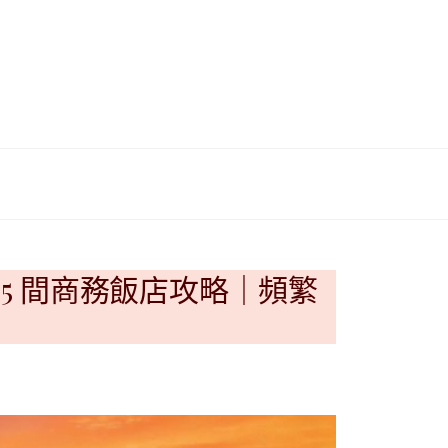
이
ガ
드
イ
|
ド
베
|
트
オ
pe 5 間商務飯店攻略｜頻繁
남
ー
·
ス
일
ト