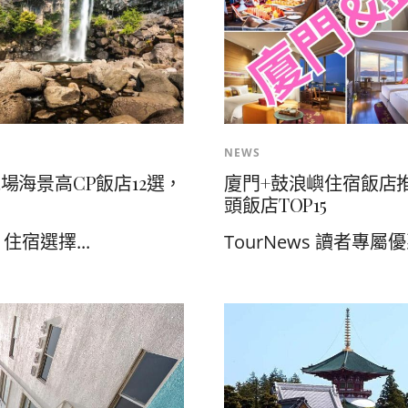
NEWS
海景高CP飯店12選，
廈門+鼓浪嶼住宿飯店
頭飯店TOP15
宿選擇...
TourNews 讀者專屬優惠 T