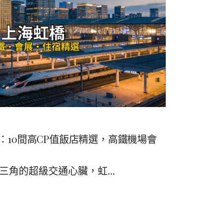
숙
ホ
소
テ
추
ル
천
比
較
：10間高CP值飯店精選，高鐵機場會
角的超級交通心臟，虹...