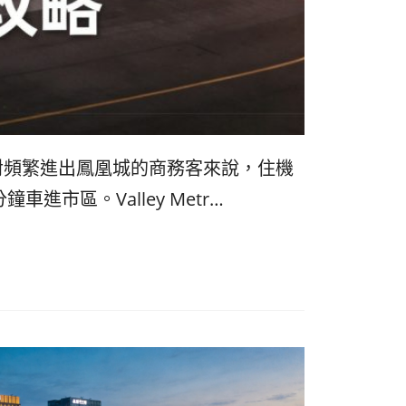
리
ン
핀
ド・
·
太
。對頻繁進出鳳凰城的商務客來說，住機
발
平
市區。Valley Metr…
리
洋
·
諸
홍
島
콩
の