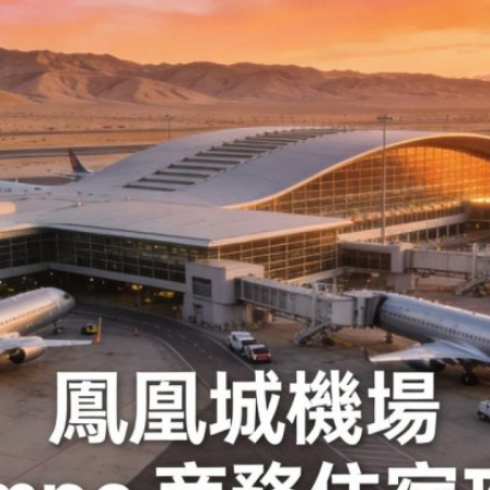
발
平
리
洋
·
諸
홍
島
콩
の
숙
ホ
소
テ
추
ル
천
比
較