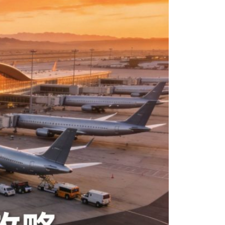
본
ラ
·
リ
태
ア・
국
ニ
·
ュ
대
ー
만
ジ
·
ー
필
ラ