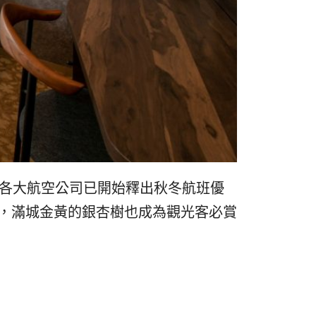
리
ン
핀
ド・
·
太
발
平
리
洋
半，各大航空公司已開始釋出秋冬航班優
·
諸
，滿城金黃的銀杏樹也成為觀光客必賞
홍
島
콩
の