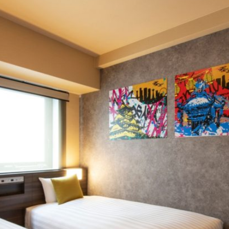
발
平
리
洋
·
諸
홍
島
콩
の
숙
ホ
소
テ
추
ル
천
比
較