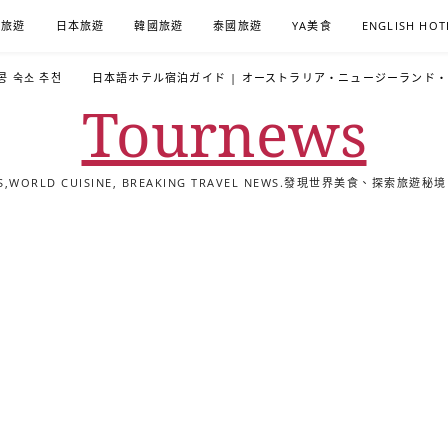
A旅遊
日本旅遊
韓國旅遊
泰國旅遊
YA美食
ENGLISH HOT
콩 숙소 추천
日本語ホテル宿泊ガイド | オーストラリア・ニュージーランド
Tournews
ALS,WORLD CUISINE, BREAKING TRAVEL NEWS.發現世界美食、探
去
飯
懶
YA
日
韓
泰
YA
English
한
日
旅
店
人
旅
本
國
國
美
Hotel
국
本
行
推
包
遊
旅
旅
旅
食
Guides
어
語
關
薦
景
遊
遊
遊
|
호
ホ
於
合
點
TourNews
텔
テ
我
集
合
추
ル
集
천
宿
가
泊
이
ガ
드
イ