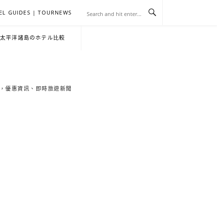
EL GUIDES | TOURNEWS
去
飯
懶
YA
日
韓
泰
YA
English
한
日
・太平洋諸島のホテル比較
旅
店
人
旅
本
國
國
美
Hotel
국
本
行
推
包
遊
旅
旅
旅
食
Guides
어
語
索旅遊秘境，優惠資訊、即時旅遊新聞
關
薦
景
遊
遊
遊
|
호
ホ
於
合
點
TourNews
텔
テ
我
集
合
추
ル
集
천
宿
가
泊