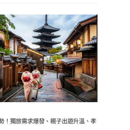
숙
ホ
소
テ
추
ル
천
比
較
新趨勢！獨旅需求爆發、親子出遊升溫、孝