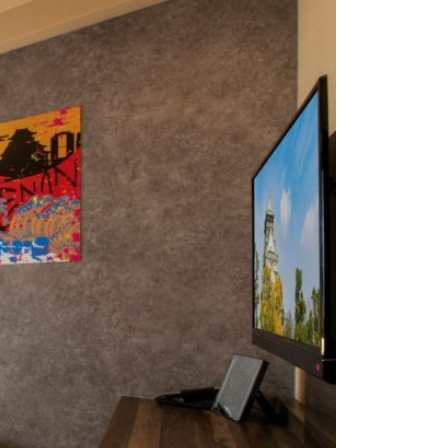
본
ラ
·
リ
태
ア・
국
ニ
·
ュ
대
ー
만
ジ
·
ー
필
ラ