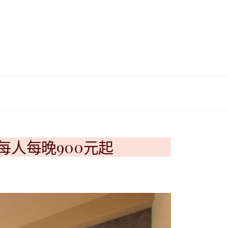
이
ガ
드
イ
|
ド
베
|
트
オ
每人每晚900元起
남
ー
·
ス
일
ト