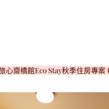
|
ド
베
|
트
オ
남
ー
·
ス
일
ト
본
ラ
·
リ
태
ア・
국
ニ
·
ュ
대
ー
齋橋館Eco Stay秋季住房專案 
만
ジ
·
ー
필
ラ
리
ン
핀
ド・
·
太