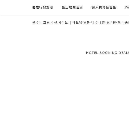
Skip
去旅行關於我
飯店推薦合集
懶人包景點合集
Y
to
content
한국어 호텔 추천 가이드 | 베트남·일본·태국·대만·필리핀·발리·홍
HOTEL BOOKING DE