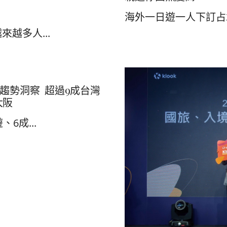
海外一日遊一人下訂占3
越多人...
遊趨勢洞察 超過9成台灣
大阪
6成...