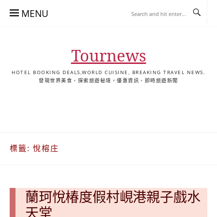
Skip
MENU
to
content
Tournews
HOTEL BOOKING DEALS,WORLD CUISINE, BREAKING TRAVEL NEWS.
發現世界美食、探索旅遊秘境，優惠資訊、即時旅遊新聞
去
飯
懶
YA
日
韓
泰
YA
English
한
日
旅
店
人
旅
本
國
國
美
Hotel
국
本
行
推
包
遊
旅
旅
旅
食
Guides
어
語
關
薦
景
遊
遊
遊
|
호
ホ
於
合
點
TourNews
텔
テ
標籤:
悅榕庄
我
集
合
추
ル
集
천
宿
가
泊
이
ガ
蘭珂悅椿度假村峴港親子戲水
드
イ
|
ド
天堂