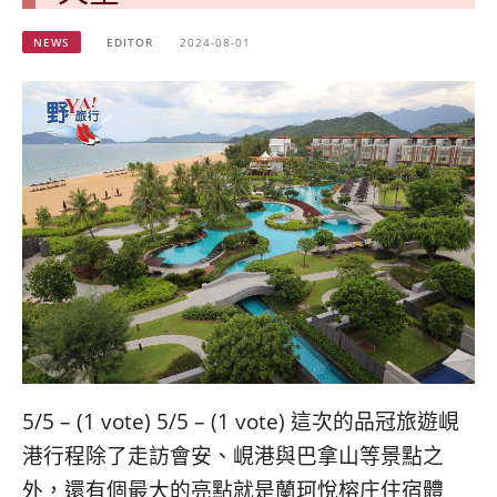
베
|
트
オ
NEWS
EDITOR
2024-08-01
남
ー
·
ス
일
ト
본
ラ
·
リ
태
ア・
국
ニ
·
ュ
대
ー
만
ジ
·
ー
필
ラ
리
ン
핀
ド・
·
太
발
平
5/5 – (1 vote) 5/5 – (1 vote) 這次的品冠旅遊峴
리
洋
港行程除了走訪會安、峴港與巴拿山等景點之
·
諸
홍
島
外，還有個最大的亮點就是蘭珂悅榕庄住宿體