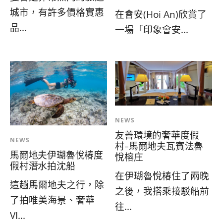
城市，有許多價格實惠
在會安(Hoi An)欣賞了
品...
一場「印象會安...
NEWS
友善環境的奢華度假
NEWS
村-馬爾地夫瓦賓法魯
馬爾地夫伊瑚魯悅椿度
悅榕庄
假村潛水拍沈船
在伊瑚魯悅椿住了兩晚
這趟馬爾地夫之行，除
之後，我搭乘接駁船前
了拍唯美海景、奢華
往...
VI...