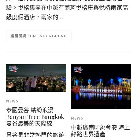
콩
の
驗。悅榕集團在中越有蘭珂悅榕庄與悅椿兩家高
숙
ホ
級度假酒店，兩家的…
소
テ
추
ル
천
比
CONTINUE READING
較
NEWS
泰國曼谷 繽紛浪漫
Banyan Tree Bangkok
NEWS
曼谷最美的天際線
中越廣南印象會安 海上
絲路世界遺產
曼谷是非常熱門的旅遊