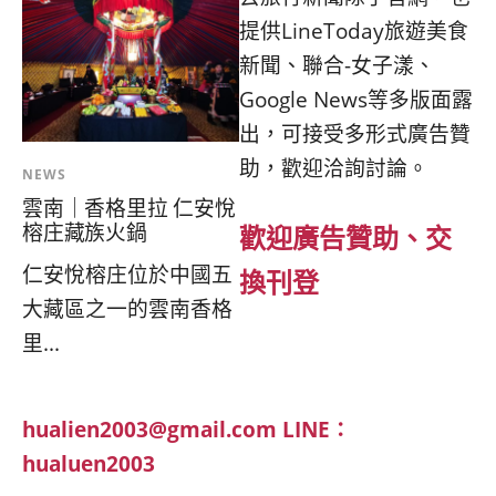
提供LineToday旅遊美食
新聞、聯合-女子漾、
Google News等多版面露
出，可接受多形式廣告贊
助，歡迎洽詢討論。
NEWS
雲南｜香格里拉 仁安悅
榕庄藏族火鍋
歡迎廣告贊助、交
仁安悅榕庄位於中國五
換刊登
大藏區之一的雲南香格
里...
hualien2003@gmail.com
LINE：
hualuen2003