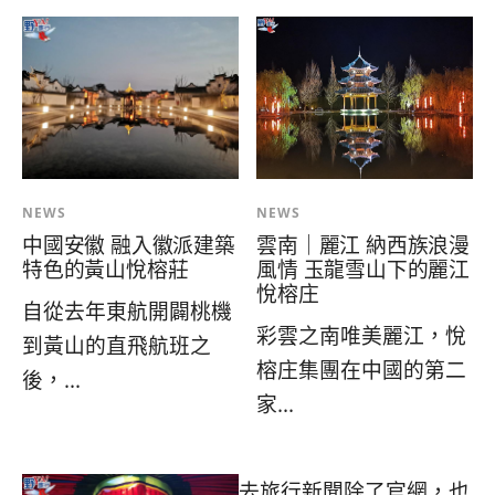
NEWS
NEWS
中國安徽 融入徽派建築
雲南｜麗江 納西族浪漫
特色的黃山悅榕莊
風情 玉龍雪山下的麗江
悅榕庄
自從去年東航開闢桃機
彩雲之南唯美麗江，悅
到黃山的直飛航班之
榕庄集團在中國的第二
後，...
家...
去旅行新聞除了官網，也