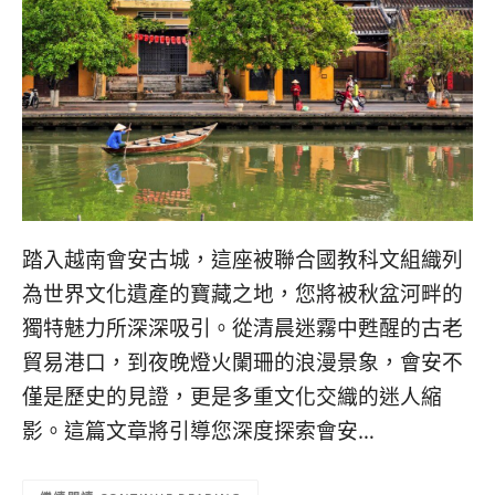
콩
の
숙
ホ
소
テ
추
ル
천
比
較
踏入越南會安古城，這座被聯合國教科文組織列
為世界文化遺產的寶藏之地，您將被秋盆河畔的
獨特魅力所深深吸引。從清晨迷霧中甦醒的古老
貿易港口，到夜晚燈火闌珊的浪漫景象，會安不
僅是歷史的見證，更是多重文化交織的迷人縮
影。這篇文章將引導您深度探索會安…