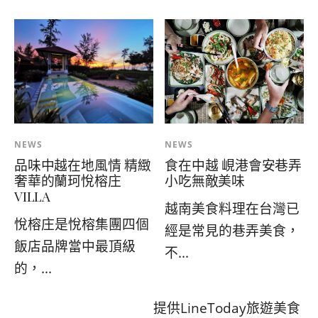
NEWS
NEWS
品味中越在地風情 精緻
食在中越 峴港會安巷弄
奢華的蘭珂悅榕庄
小吃無敵美味
VILLA
越南美食料理在台灣已
悅榕庄是悅榕集團四個
經是常見的巷弄美食，
飯店品牌當中最頂級
不...
的，...
提供LineToday旅遊美食