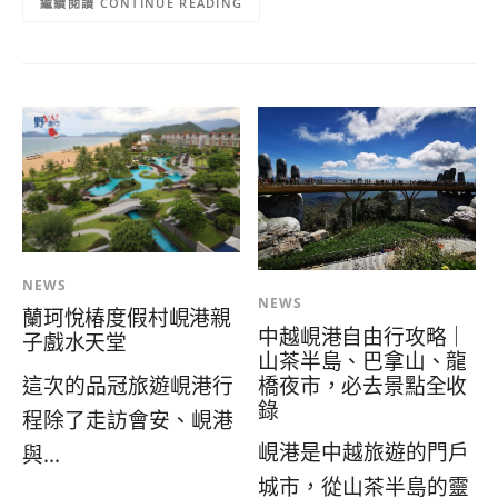
CONTINUE READING
NEWS
NEWS
蘭珂悅椿度假村峴港親
中越峴港自由行攻略｜
子戲水天堂
山茶半島、巴拿山、龍
橋夜市，必去景點全收
這次的品冠旅遊峴港行
錄
程除了走訪會安、峴港
峴港是中越旅遊的門戶
與...
城市，從山茶半島的靈