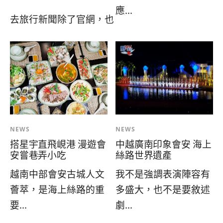
應...
去旅行新聞除了官網，也
NEWS
NEWS
搭星宇直飛峴港 漫遊會
中越廣南印象會安 海上
安嘗巷弄小吃
絲路世界遺產
越南中部會安古城人文
我不是強調表演陣容有
薈萃，是海上絲路的重
多盛大，也不是要敘述
要...
劇...