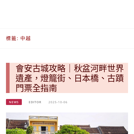
베
|
트
オ
남
ー
·
ス
일
ト
본
ラ
標籤:
中越
·
リ
태
ア・
국
ニ
·
ュ
대
ー
會安古城攻略｜秋盆河畔世界
만
ジ
遺產，燈籠街、日本橋、古蹟
·
ー
필
ラ
門票全指南
리
ン
핀
ド・
NEWS
EDITOR
2025-10-06
·
太
발
平
리
洋
·
諸
홍
島