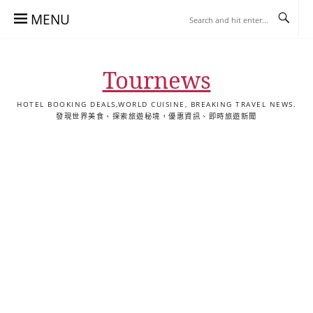
Skip
MENU
to
content
Tournews
HOTEL BOOKING DEALS,WORLD CUISINE, BREAKING TRAVEL NEWS.
發現世界美食、探索旅遊秘境，優惠資訊、即時旅遊新聞
去
飯
懶
YA
日
韓
泰
YA
English
한
日
旅
店
人
旅
本
國
國
美
Hotel
국
本
行
推
包
遊
旅
旅
旅
食
Guides
어
語
關
薦
景
遊
遊
遊
|
호
ホ
於
合
點
TourNews
텔
テ
我
集
合
추
ル
集
천
宿
가
泊
이
ガ
드
イ
|
ド