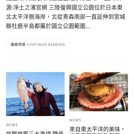
콩
の
源:淨土之濱官網 三陸復興國立公園位於日本東
숙
ホ
北太平洋側海岸，北從青森南部一直延伸到宮城
소
テ
추
ル
縣牡鹿半島都屬於國立公園範圍…
천
比
較
CONTINUE READING
NEWS
NEWS
來自東太平洋的美味，
挑戰世界三大漁場 鹽釜