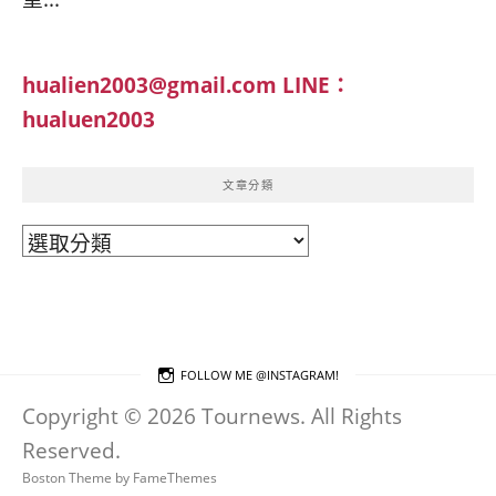
hualien2003@gmail.com
LINE：
hualuen2003
文章分類
文
章
分
類
FOLLOW ME @INSTAGRAM!
Copyright © 2026 Tournews. All Rights
Reserved.
Boston Theme by
FameThemes