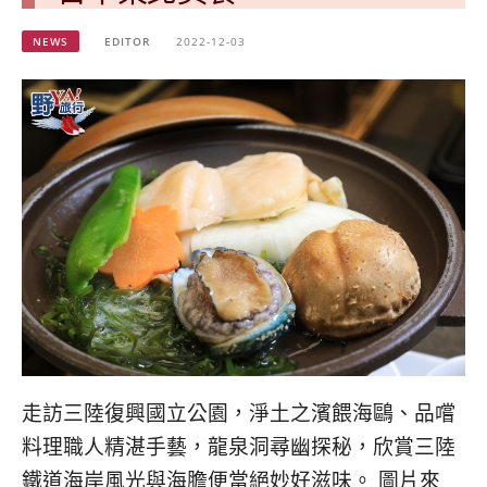
베
|
트
オ
NEWS
EDITOR
2022-12-03
남
ー
·
ス
일
ト
본
ラ
·
リ
태
ア・
국
ニ
·
ュ
대
ー
만
ジ
·
ー
필
ラ
리
ン
핀
ド・
·
太
발
平
走訪三陸復興國立公園，淨土之濱餵海鷗、品嚐
리
洋
料理職人精湛手藝，龍泉洞尋幽探秘，欣賞三陸
·
諸
홍
島
鐵道海岸風光與海膽便當絕妙好滋味。 圖片來