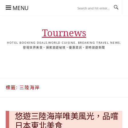
Skip
MENU
to
content
Tournews
HOTEL BOOKING DEALS,WORLD CUISINE, BREAKING TRAVEL NEWS.
發現世界美食、探索旅遊秘境，優惠資訊、即時旅遊新聞
去
飯
懶
YA
日
韓
泰
YA
English
한
日
旅
店
人
旅
本
國
國
美
Hotel
국
本
行
推
包
遊
旅
旅
旅
食
Guides
어
語
關
薦
景
遊
遊
遊
|
호
ホ
於
合
點
TourNews
텔
テ
標籤:
三陸海岸
我
集
合
추
ル
集
천
宿
가
泊
이
ガ
悠遊三陸海岸唯美風光，品嚐
드
イ
|
ド
日本東北美食