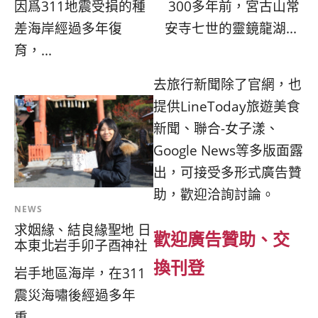
300多年前，宮古山常
因爲311地震受損的種
安寺七世的靈鏡龍湖...
差海岸經過多年復
育，...
去旅行新聞除了官網，也
提供LineToday旅遊美食
新聞、聯合-女子漾、
Google News等多版面露
出，可接受多形式廣告贊
助，歡迎洽詢討論。
NEWS
求姻緣、結良緣聖地 日
歡迎廣告贊助、交
本東北岩手卯子酉神社
換刊登
岩手地區海岸，在311
震災海嘯後經過多年
重...