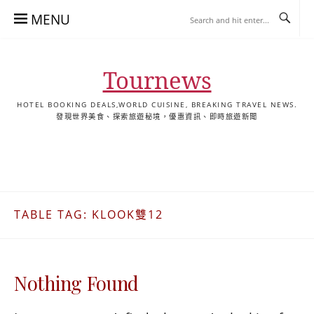
Skip
MENU
to
content
Tournews
HOTEL BOOKING DEALS,WORLD CUISINE, BREAKING TRAVEL NEWS.
發現世界美食、探索旅遊秘境，優惠資訊、即時旅遊新聞
去
飯
懶
YA
日
韓
泰
YA
English
한
日
旅
店
人
旅
本
國
國
美
Hotel
국
本
行
推
包
遊
旅
旅
旅
食
Guides
어
語
關
薦
景
遊
遊
遊
|
호
ホ
於
合
點
TourNews
텔
テ
TABLE TAG:
KLOOK雙12
我
集
合
추
ル
集
천
宿
가
泊
이
ガ
Nothing Found
드
イ
|
ド