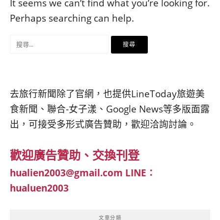
베
|
It seems we can’t find what you’re looking for.
트
オ
Perhaps searching can help.
남
ー
·
ス
搜
일
ト
본
ラ
尋
·
リ
關
태
ア・
국
ニ
鍵
去旅行新聞除了官網，也提供LineToday旅遊美
·
ュ
字:
대
ー
食新聞、聯合-女子漾、Google News等多版面露
만
ジ
出，可接受多形式廣告贊助，歡迎洽詢討論。
·
ー
필
ラ
리
ン
歡迎廣告贊助、交換刊登
핀
ド・
·
太
hualien2003@gmail.com
LINE：
발
平
hualuen2003
리
洋
·
諸
홍
島
文章分類