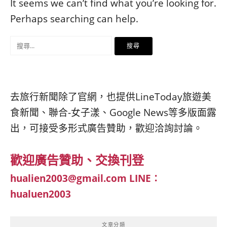
베
|
It seems we can’t find what you’re looking for.
트
オ
Perhaps searching can help.
남
ー
·
ス
搜
일
ト
본
ラ
尋
·
リ
關
태
ア・
국
ニ
鍵
去旅行新聞除了官網，也提供LineToday旅遊美
·
ュ
字:
대
ー
食新聞、聯合-女子漾、Google News等多版面露
만
ジ
出，可接受多形式廣告贊助，歡迎洽詢討論。
·
ー
필
ラ
리
ン
歡迎廣告贊助、交換刊登
핀
ド・
·
太
hualien2003@gmail.com
LINE：
발
平
hualuen2003
리
洋
·
諸
홍
島
文章分類