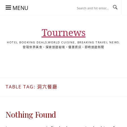
Skip
MENU
to
content
Tournews
HOTEL BOOKING DEALS,WORLD CUISINE, BREAKING TRAVEL NEWS.
發現世界美食、探索旅遊秘境，優惠資訊、即時旅遊新聞
去
飯
懶
YA
日
韓
泰
YA
English
한
日
旅
店
人
旅
本
國
國
美
Hotel
국
本
行
推
包
遊
旅
旅
旅
食
Guides
어
語
關
薦
景
遊
遊
遊
|
호
ホ
於
合
點
TourNews
텔
テ
TABLE TAG:
洞穴餐廳
我
集
合
추
ル
集
천
宿
가
泊
이
ガ
Nothing Found
드
イ
|
ド