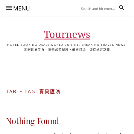
Skip
MENU
to
content
Tournews
HOTEL BOOKING DEALS,WORLD CUISINE, BREAKING TRAVEL NEWS.
發現世界美食、探索旅遊秘境，優惠資訊、即時旅遊新聞
去
飯
懶
YA
日
韓
泰
YA
English
한
日
旅
店
人
旅
本
國
國
美
Hotel
국
本
行
推
包
遊
旅
旅
旅
食
Guides
어
語
關
薦
景
遊
遊
遊
|
호
ホ
於
合
點
TourNews
텔
テ
TABLE TAG:
實景匯演
我
集
合
추
ル
集
천
宿
가
泊
이
ガ
Nothing Found
드
イ
|
ド