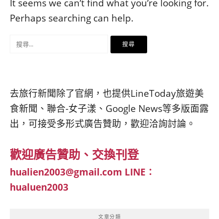
베
|
It seems we can’t find what you’re looking for.
트
オ
Perhaps searching can help.
남
ー
·
ス
搜
일
ト
본
ラ
尋
·
リ
關
태
ア・
국
ニ
鍵
去旅行新聞除了官網，也提供LineToday旅遊美
·
ュ
字:
대
ー
食新聞、聯合-女子漾、Google News等多版面露
만
ジ
出，可接受多形式廣告贊助，歡迎洽詢討論。
·
ー
필
ラ
리
ン
歡迎廣告贊助、交換刊登
핀
ド・
·
太
hualien2003@gmail.com
LINE：
발
平
hualuen2003
리
洋
·
諸
홍
島
文章分類