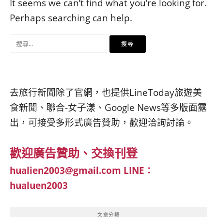
베
|
It seems we can’t find what you’re looking for.
트
オ
Perhaps searching can help.
남
ー
·
ス
搜
일
ト
본
ラ
尋
·
リ
關
태
ア・
국
ニ
鍵
去旅行新聞除了官網，也提供LineToday旅遊美
·
ュ
字:
대
ー
食新聞、聯合-女子漾、Google News等多版面露
만
ジ
出，可接受多形式廣告贊助，歡迎洽詢討論。
·
ー
필
ラ
리
ン
歡迎廣告贊助、交換刊登
핀
ド・
·
太
hualien2003@gmail.com
LINE：
발
平
hualuen2003
리
洋
·
諸
홍
島
文章分類