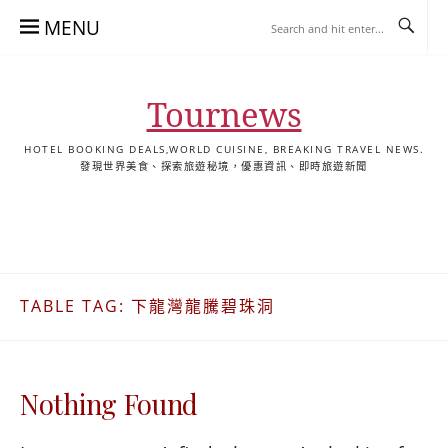
Skip
MENU
to
content
Tournews
HOTEL BOOKING DEALS,WORLD CUISINE, BREAKING TRAVEL NEWS.
發現世界美食、探索旅遊秘境，優惠資訊、即時旅遊新聞
去
飯
懶
YA
日
韓
泰
YA
English
한
日
旅
店
人
旅
本
國
國
美
Hotel
국
本
行
推
包
遊
旅
旅
旅
食
Guides
어
語
關
薦
景
遊
遊
遊
|
호
ホ
於
合
點
TourNews
텔
テ
TABLE TAG:
下龍灣龍騰碧珠洞
我
集
合
추
ル
集
천
宿
가
泊
이
ガ
Nothing Found
드
イ
|
ド