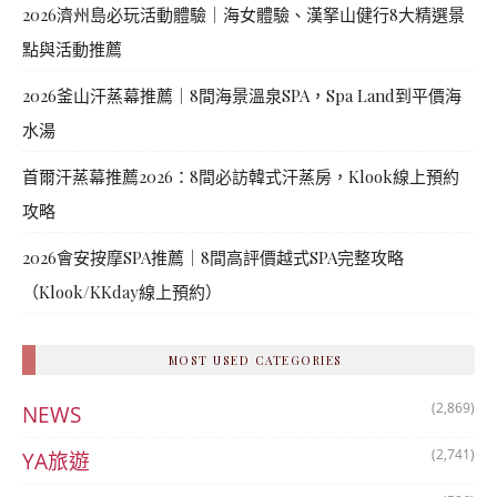
콩
の
2026濟州島必玩活動體驗｜海女體驗、漢拏山健行8大精選景
숙
ホ
點與活動推薦
소
テ
추
ル
2026釜山汗蒸幕推薦｜8間海景溫泉SPA，Spa Land到平價海
천
比
水湯
較
首爾汗蒸幕推薦2026：8間必訪韓式汗蒸房，Klook線上預約
攻略
2026會安按摩SPA推薦｜8間高評價越式SPA完整攻略
（Klook/KKday線上預約）
MOST USED CATEGORIES
(2,869)
NEWS
(2,741)
YA旅遊