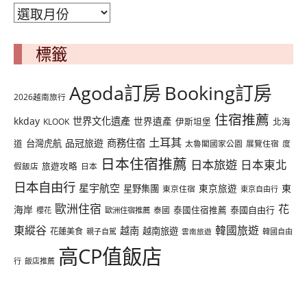
彙
整
標籤
Agoda訂房
Booking訂房
2026越南旅行
住宿推薦
kkday
世界文化遺產
世界遺產
KLOOK
伊斯坦堡
北海
土耳其
品冠旅遊
商務住宿
台灣虎航
道
太魯閣國家公園
展覽住宿
度
日本住宿推薦
日本旅遊
日本東北
假飯店
旅遊攻略
日本
日本自由行
星宇航空
東
星野集團
東京旅遊
東京住宿
東京自由行
歐洲住宿
花
海岸
泰國自由行
泰國
泰國住宿推薦
櫻花
歐洲住宿推薦
東縱谷
韓國旅遊
越南
越南旅遊
花蓮美食
親子自駕
韓國自由
雲南旅遊
高CP值飯店
行
飯店推薦