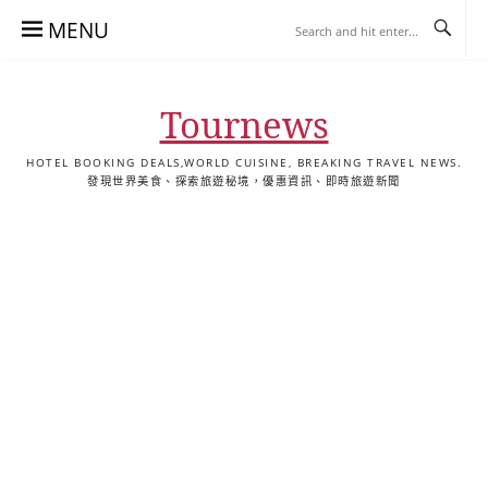
Skip
MENU
to
content
Tournews
HOTEL BOOKING DEALS,WORLD CUISINE, BREAKING TRAVEL NEWS.
發現世界美食、探索旅遊秘境，優惠資訊、即時旅遊新聞
去
飯
懶
YA
日
韓
泰
YA
English
한
日
旅
店
人
旅
本
國
國
美
Hotel
국
本
行
推
包
遊
旅
旅
旅
食
Guides
어
語
關
薦
景
遊
遊
遊
|
호
ホ
於
合
點
TourNews
텔
テ
我
集
合
추
ル
集
천
宿
가
泊
이
ガ
드
イ
|
ド