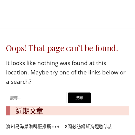
베
|
트
オ
남
ー
·
ス
일
ト
본
ラ
·
リ
Oops! That page can’t be found.
태
ア・
국
ニ
·
ュ
It looks like nothing was found at this
대
ー
location. Maybe try one of the links below or
만
ジ
·
ー
a search?
필
ラ
리
ン
搜
핀
ド・
尋
·
太
近期文章
발
平
關
리
洋
鍵
·
諸
濟州島海景咖啡廳推薦2026｜8間必訪網紅海邊咖啡店
홍
島
字: