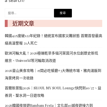
베
|
a search?
트
オ
남
ー
搜
·
ス
尋
일
ト
近期文章
본
ラ
關
·
リ
鍵
韓國42.5度破122年紀錄！總統宣布國家災難狀態 首爾首發最高
태
ア・
字:
국
ニ
級高溫警報 21人死亡
·
ュ
대
ー
歐洲河輪大亂！2026極端乾旱多瑙河萊茵河水位創歷史新低
만
ジ
維京、Uniworld等河輪取消改道
·
ー
필
ラ
2026釜山美食攻略｜15間必吃餐廳+3大傳統市場，豬肉湯飯到
리
ン
海景烤貝一次收錄
핀
ド・
·
太
首爾新景點2026｜SEOUL MY SOUL Lounge快閃到10/27、益
발
平
리
洋
善洞、聖水洞一日遊攻略
·
諸
홍
島
2026韓國夜旅遊Bambam Festa｜文化部10城夜遊接力到