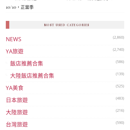
콩
の
10/10，正當季
숙
ホ
소
テ
추
ル
MOST USED CATEGORIES
천
比
較
(2,860)
NEWS
(2,740)
YA旅遊
(586)
飯店推薦合集
(139)
大陸飯店推薦合集
(525)
YA美食
(483)
日本旅遊
(216)
大陸旅遊
(590)
台灣旅遊