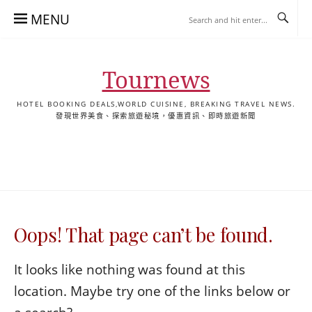
Skip
MENU
to
content
Tournews
HOTEL BOOKING DEALS,WORLD CUISINE, BREAKING TRAVEL NEWS.
發現世界美食、探索旅遊秘境，優惠資訊、即時旅遊新聞
去
飯
懶
YA
日
韓
泰
YA
English
한
日
旅
店
人
旅
本
國
國
美
Hotel
국
本
行
推
包
遊
旅
旅
旅
食
Guides
어
語
關
薦
景
遊
遊
遊
|
호
ホ
於
合
點
TourNews
텔
テ
我
集
合
추
ル
Oops! That page can’t be found.
集
천
宿
가
泊
이
ガ
It looks like nothing was found at this
드
イ
location. Maybe try one of the links below or
|
ド