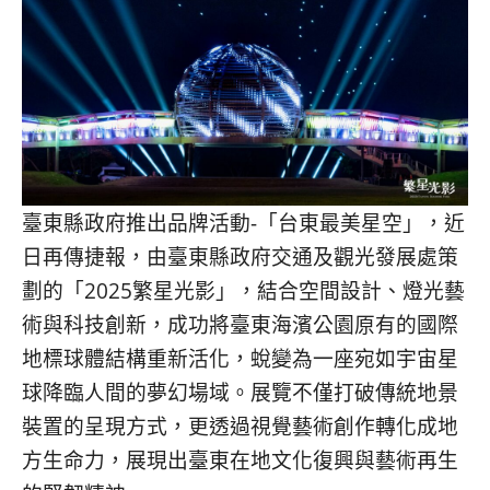
콩
の
숙
ホ
소
テ
추
ル
천
比
較
臺東縣政府推出品牌活動-「台東最美星空」，近
日再傳捷報，
由臺東縣政府交通及觀光發展處策
劃的「2025繁星光影」，
結合空間設計、燈光藝
術與科技創新，
成功將臺東海濱公園原有的國際
地標球體結構重新活化，
蛻變為一座宛如宇宙星
球降臨人間的夢幻場域。
展覽不僅打破傳統地景
裝置的呈現方式，
更透過視覺藝術創作轉化成地
方生命力，
展現出臺東在地文化復興與藝術再生