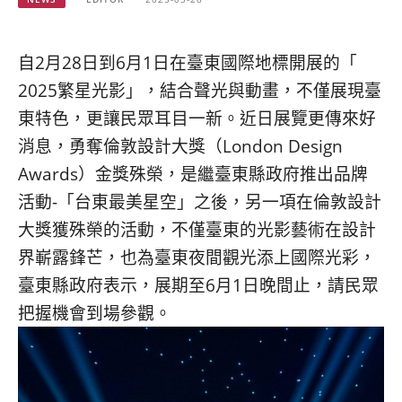
베
|
트
オ
남
ー
·
ス
自2月28日到6月1日在臺東國際地標開展的「
일
ト
2025繁星光影」，結合聲光與動畫，不僅展現臺
본
ラ
·
リ
東特色，
更讓民眾耳目一新。近日展覽更傳來好
태
ア・
消息，勇奪倫敦設計大獎（
London Design
국
ニ
Awards）金獎殊榮，是繼臺東縣政府推出品牌
·
ュ
대
ー
活動-「
台東最美星空」之後，另一項在倫敦設計
만
ジ
大獎獲殊榮的活動，
不僅臺東的光影藝術在設計
·
ー
필
ラ
界嶄露鋒芒，
也為臺東夜間觀光添上國際光彩，
리
ン
臺東縣政府表示，
展期至6月1日晚間止，請民眾
핀
ド・
把握機會到場參觀。
·
太
발
平
리
洋
·
諸
홍
島