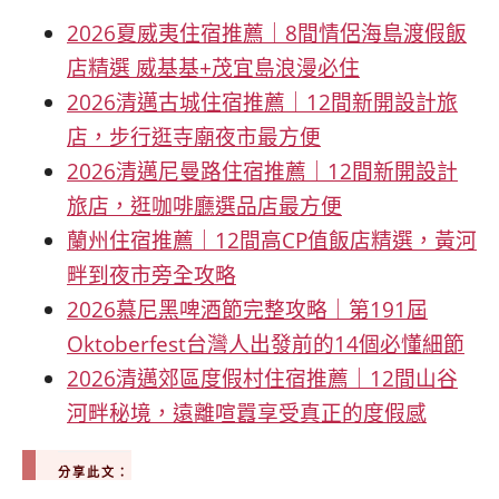
2026夏威夷住宿推薦｜8間情侶海島渡假飯
店精選 威基基+茂宜島浪漫必住
2026清邁古城住宿推薦｜12間新開設計旅
店，步行逛寺廟夜市最方便
2026清邁尼曼路住宿推薦｜12間新開設計
旅店，逛咖啡廳選品店最方便
蘭州住宿推薦｜12間高CP值飯店精選，黃河
畔到夜市旁全攻略
2026慕尼黑啤酒節完整攻略｜第191屆
Oktoberfest台灣人出發前的14個必懂細節
2026清邁郊區度假村住宿推薦｜12間山谷
河畔秘境，遠離喧囂享受真正的度假感
分享此文：