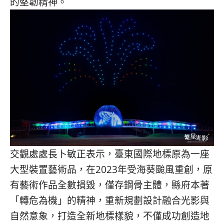
的堅韌精神。
交觀處處長卜敏正表示，臺東國際地標原為一座
大型裝置藝術品，
在2023年受海葵颱風重創，原
有藝術作品全數損毀，
僅存鋼骨主體，縣府本著
「轉危為機」的精神，
重新規劃設計融合光影與
自然意象，打造全新地標樣貌，
不僅成功創造地