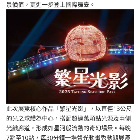
景價值，更進一步登上國際舞臺。
此次展覽核心作品「繁星光影」，
以直徑13公尺
的光之球體為中心，
搭配超過萬顆點光源及兩側
光織廊道，
形成如星河般流動的奇幻場景。每晚
7點至10點，
每30分鐘一場聲光動畫秀動態展演