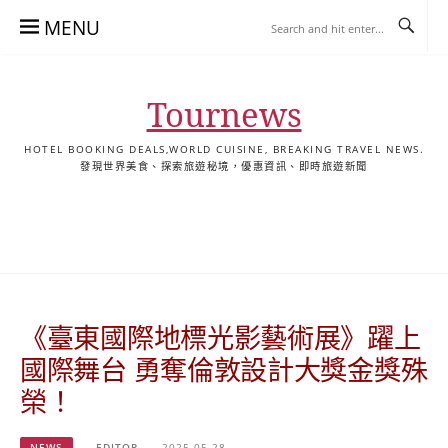
Skip
MENU
to
content
Tournews
HOTEL BOOKING DEALS,WORLD CUISINE, BREAKING TRAVEL NEWS.
發現世界美食、探索旅遊秘境，優惠資訊、即時旅遊新聞
去
飯
懶
YA
日
韓
泰
YA
English
한
日
旅
店
人
旅
本
國
國
美
Hotel
국
本
行
推
包
遊
旅
旅
旅
食
Guides
어
語
關
薦
景
遊
遊
遊
|
호
ホ
於
合
點
TourNews
텔
テ
我
集
合
추
ル
《臺東國際地標光影藝術展》躍上
集
천
宿
가
泊
國際舞台 勇奪倫敦設計大獎金獎殊
이
ガ
榮！
드
イ
|
ド
NEWS
EDITOR
2025-05-28