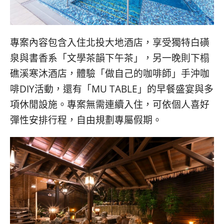
콩
の
숙
ホ
소
テ
추
ル
專案內容包含入住北投大地酒店，享受獨特白磺
천
比
泉與書香系「文學茶韻下午茶」，另一晚則下榻
較
礁溪寒沐酒店，體驗「做自己的咖啡師」手沖咖
啡DIY活動，還有「MU TABLE」的早餐盛宴與多
項休閒設施。專案無需連續入住，可依個人喜好
彈性安排行程，自由規劃專屬假期。