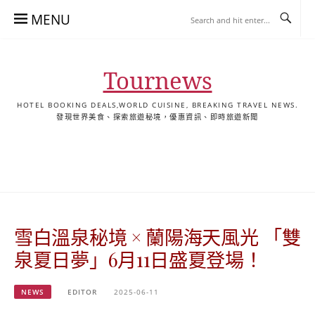
Skip
MENU
to
content
Tournews
HOTEL BOOKING DEALS,WORLD CUISINE, BREAKING TRAVEL NEWS.
發現世界美食、探索旅遊秘境，優惠資訊、即時旅遊新聞
去
飯
懶
YA
日
韓
泰
YA
English
한
日
旅
店
人
旅
本
國
國
美
Hotel
국
本
行
推
包
遊
旅
旅
旅
食
Guides
어
語
關
薦
景
遊
遊
遊
|
호
ホ
於
合
點
TourNews
텔
テ
我
集
合
추
ル
雪白溫泉秘境 × 蘭陽海天風光 「雙
集
천
宿
가
泊
泉夏日夢」6月11日盛夏登場！
이
ガ
드
イ
NEWS
EDITOR
2025-06-11
|
ド