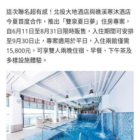
베
|
트
オ
這次聯名超有感！北投大地酒店與礁溪寒沐酒店
남
ー
·
ス
今夏首度合作，推出「雙泉夏日夢」住房專案，
일
ト
自6月11日至8月31日限時販售，入住期間可安排
본
ラ
至9月30日止，專案適用於平日，入住兩館僅需
·
リ
태
ア・
15,800元，可享雙人兩晚住宿、早餐、下午茶及
국
ニ
多樣設施體驗。
·
ュ
대
ー
만
ジ
·
ー
필
ラ
리
ン
핀
ド・
·
太
발
平
리
洋
·
諸
홍
島