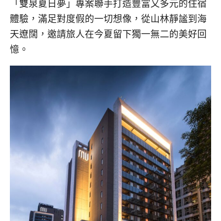
「雙泉夏日夢」專案聯手打造豐富又多元的住宿
體驗，滿足對度假的一切想像，從山林靜謐到海
天遼闊，邀請旅人在今夏留下獨一無二的美好回
憶。