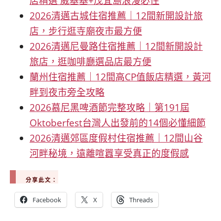
店精選 威基基+茂宜島浪漫必住
2026清邁古城住宿推薦｜12間新開設計旅
店，步行逛寺廟夜市最方便
2026清邁尼曼路住宿推薦｜12間新開設計
旅店，逛咖啡廳選品店最方便
蘭州住宿推薦｜12間高CP值飯店精選，黃河
畔到夜市旁全攻略
2026慕尼黑啤酒節完整攻略｜第191屆
Oktoberfest台灣人出發前的14個必懂細節
2026清邁郊區度假村住宿推薦｜12間山谷
河畔秘境，遠離喧囂享受真正的度假感
分享此文：
Facebook
X
Threads