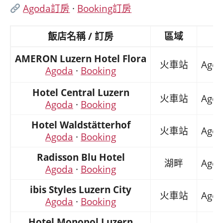
Agoda訂房
·
Booking訂房
飯店名稱 / 訂房
區域
AMERON Luzern Hotel Flora
火車站
Agod
Agoda
·
Booking
Hotel Central Luzern
火車站
Agod
Agoda
·
Booking
Hotel Waldstätterhof
火車站
Agod
Agoda
·
Booking
Radisson Blu Hotel
湖畔
Agod
Agoda
·
Booking
ibis Styles Luzern City
火車站
Agod
Agoda
·
Booking
Hotel Monopol Luzern