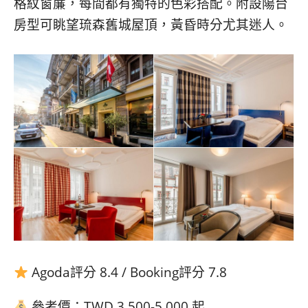
格紋窗簾，每間都有獨特的色彩搭配。附設陽台
房型可眺望琉森舊城屋頂，黃昏時分尤其迷人。
Agoda評分 8.4 / Booking評分 7.8
參考價：TWD 3,500-5,000 起