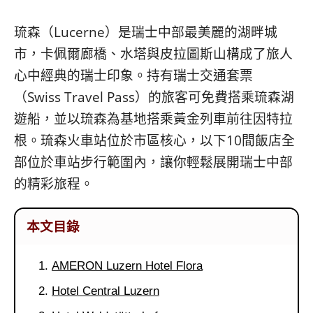
콩
の
숙
ホ
琉森（Lucerne）是瑞士中部最美麗的湖畔城
소
テ
市，卡佩爾廊橋、水塔與皮拉圖斯山構成了旅人
추
ル
천
比
心中經典的瑞士印象。持有瑞士交通套票
較
（Swiss Travel Pass）的旅客可免費搭乘琉森湖
遊船，並以琉森為基地搭乘黃金列車前往因特拉
根。琉森火車站位於市區核心，以下10間飯店全
部位於車站步行範圍內，讓你輕鬆展開瑞士中部
的精彩旅程。
本文目錄
AMERON Luzern Hotel Flora
Hotel Central Luzern