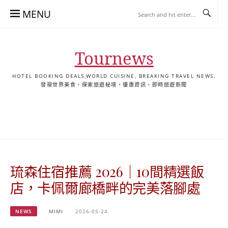
Skip
MENU
to
content
Tournews
HOTEL BOOKING DEALS,WORLD CUISINE, BREAKING TRAVEL NEWS.
發現世界美食、探索旅遊秘境，優惠資訊、即時旅遊新聞
去
飯
懶
YA
日
韓
泰
YA
English
한
日
旅
店
人
旅
本
國
國
美
Hotel
국
本
行
推
包
遊
旅
旅
旅
食
Guides
어
語
關
薦
景
遊
遊
遊
|
호
ホ
於
合
點
TourNews
텔
テ
我
集
合
추
ル
琉森住宿推薦 2026｜10間精選飯
集
천
宿
가
泊
店，卡佩爾廊橋畔的完美落腳處
이
ガ
드
イ
NEWS
MIMI
2026-05-24
|
ド