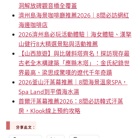
洞解放碑觀音橋全覆蓋
濟州島海景咖啡廳推薦2026｜8間必訪網紅
海邊咖啡店
2026濟州島必玩活動體驗｜海女體驗、漢拏
山健行8大精選景點與活動推薦
【山西旅遊】與比薩斜塔齊名！探訪現存最
古老全木構建築「應縣木塔」：金氏紀錄世
界最高、梁思成驚嘆的遼代千年奇蹟
2026釜山汗蒸幕推薦｜8間海景溫泉SPA，
Spa Land到平價海水湯
首爾汗蒸幕推薦2026：8間必訪韓式汗蒸
房，Klook線上預約攻略
分享此文：