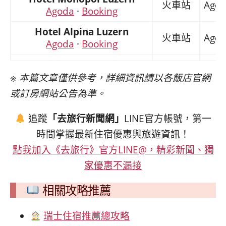
火車站
Agod
Agoda
·
Booking
Hotel Alpina Luzern
火車站
Agod
Agoda
·
Booking
Barabas Luzern
舊城區
Agod
Agoda
·
Booking
※ 本篇文章僅供參考，詳細資訊請以各飯店官網
或訂房網站公告為準。
ibis Budget Luzern City
火車站南
Agoda
·
Booking
追蹤
「去旅行新聞網」
LINE官方帳號，第一
Cascada Boutique Hotel
時間掌握最新住宿優惠與旅遊資訊！
火車站
Agod
Agoda
·
Booking
點我加入《去旅行》官方LINE@，精彩新聞、獨
家優惠不漏接
相關攻略推薦
瑞士住宿推薦總攻略