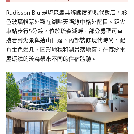
Radisson Blu 是琉森最具辨識度的現代飯店，彩
色玻璃帷幕外觀在湖畔天際線中格外醒目。距火
車站步行5分鐘，位於琉森湖畔，部分房型可直
接看到湖景與遠山日落。內部裝修現代時尚，配
有金色邊几、圓形地毯和湖景落地窗，在傳統木
屋環繞的琉森帶來不同的住宿體驗。