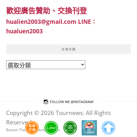
歡迎廣告贊助、交換刊登
hualien2003@gmail.com
LINE：
hualuen2003
文章分類
文
章
分
類
FOLLOW ME @INSTAGRAM!
Copyright © 2026 Tournews. All Rights
Reserved.
Boston Theme by
FameThemes