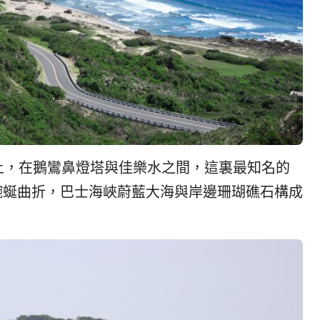
上，在鵝鸞鼻燈塔與佳樂水之間，這裏最知名的
蜿蜒曲折，巴士海峽蔚藍大海與岸邊珊瑚礁石構成