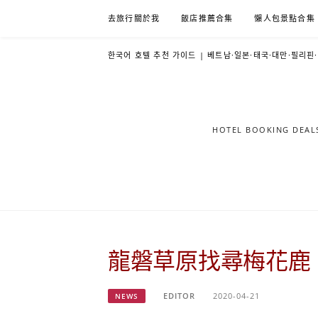
Skip
去旅行關於我
飯店推薦合集
懶人包景點合集
to
content
한국어 호텔 추천 가이드 | 베트남·일본·태국·대만·필리핀
HOTEL BOOKING DE
龍磐草原找尋梅花鹿 
EDITOR
2020-04-21
NEWS