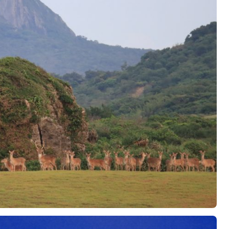
발
平
리
洋
·
諸
홍
島
콩
の
숙
ホ
소
テ
추
ル
천
比
較