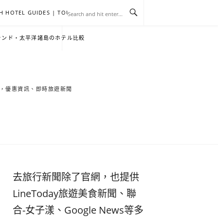
H HOTEL GUIDES | TOURNEWS
去
飯
懶
YA
日
韓
泰
YA
English
한
日
ランド・太平洋諸島のホテル比較
旅
店
人
旅
本
國
國
美
Hotel
국
本
行
推
包
遊
旅
旅
旅
食
Guides
어
語
索旅遊秘境，優惠資訊、即時旅遊新聞
關
薦
景
遊
遊
遊
|
호
ホ
於
合
點
TourNews
텔
テ
我
集
合
추
ル
去旅行新聞除了官網，也提供
集
천
宿
LineToday旅遊美食新聞、聯
合-女子漾、Google News等多
가
泊