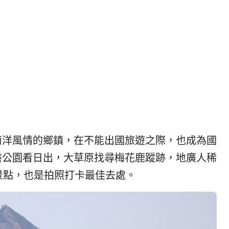
|
ド
베
|
트
オ
남
ー
·
ス
일
ト
본
ラ
·
リ
태
ア・
국
ニ
·
ュ
南洋風情的鄉鎮，在不能出國旅遊之際，也成為國
대
ー
만
ジ
磐公園看日出，大草原找尋梅花鹿蹤跡，地廣人稀
·
ー
景點，也是拍照打卡最佳去處。
필
ラ
리
ン
핀
ド・
·
太