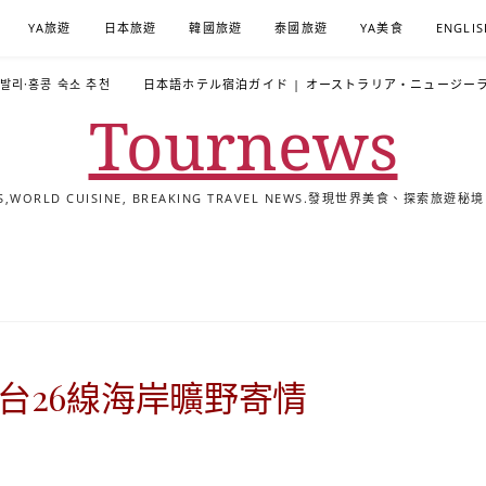
YA旅遊
日本旅遊
韓國旅遊
泰國旅遊
YA美食
ENGLIS
·발리·홍콩 숙소 추천
日本語ホテル宿泊ガイド | オーストラリア・ニュージー
Tournews
ALS,WORLD CUISINE, BREAKING TRAVEL NEWS.發現世界美食、探
去
飯
懶
YA
日
韓
泰
YA
English
한
日
旅
店
人
旅
本
國
國
美
Hotel
국
本
行
推
包
遊
旅
旅
旅
食
Guides
어
語
關
薦
景
遊
遊
遊
|
호
ホ
於
合
點
TourNews
텔
テ
我
集
合
추
ル
台26線海岸曠野寄情
集
천
宿
가
泊
이
ガ
드
イ