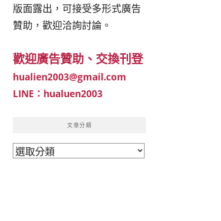
版面露出，可接受多形式廣告
이
ガ
贊助，歡迎洽詢討論。
드
イ
歡迎廣告贊助、交換刊登
|
ド
hualien2003@gmail.com
LINE：hualuen2003
베
|
트
オ
文章分類
文
남
ー
章
·
ス
分
類
일
ト